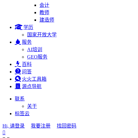
会计
教师
建造师
学历
国家开放大学
服务
AI培训
GEO服务
百科
问答
火火工具箱
源点导航
联系
关于
标签云
Hi, 请登录
我要注册
找回密码
