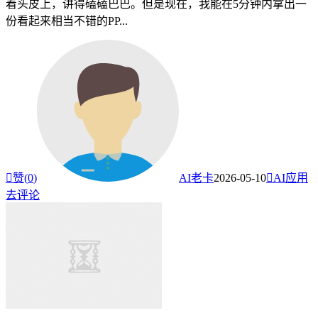
着头皮上，讲得磕磕巴巴。但是现在，我能在5分钟内拿出一
份看起来相当不错的PP...

赞(
0
)
AI老卡
2026-05-10

AI应用
去评论