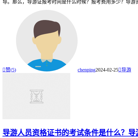
导。那么，导游证报考时间是什么时候？报考费用多少？导游资格

赞(
5
)
chenping
2024-02-25

导游
导游人员资格证书的考试条件是什么？导