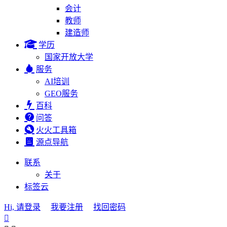
会计
教师
建造师
学历
国家开放大学
服务
AI培训
GEO服务
百科
问答
火火工具箱
源点导航
联系
关于
标签云
Hi, 请登录
我要注册
找回密码
