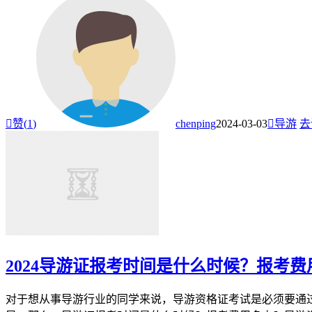

赞(
1
)
chenping
2024-03-03

导游
去
2024导游证报考时间是什么时候？报考
对于想从事导游行业的同学来说，导游资格证考试是必须要通