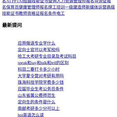
名
AI PPT
AI绘画
技能证书查询
人力资源管理师报名
导游证报
名
保育员
健康管理师报名
焊工培训
一级建造师
新媒体运营
高级
技能证书
教师资格证报名条件
电工
最新提问
应用俄语专业学什么
定向士官可以考军校吗
哈工大考研专业目录及考试科目
speak和say和talk和tell的区别
科目二要打卡多少小时
大学夏令营对考研有用吗
珠海科技学院学费多少钱
应届毕业生考公务员条件
山东省属公费师范生
定向生的条件是什么
南邮考研多少分可以上
hot英语怎么读