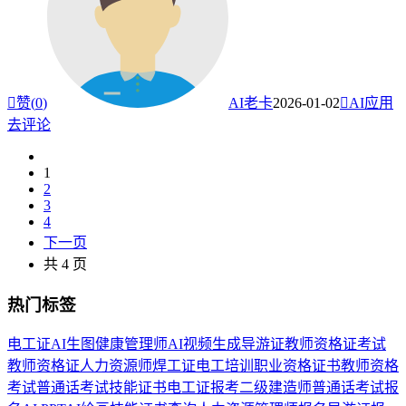

赞(
0
)
AI老卡
2026-01-02

AI应用
去评论
1
2
3
4
下一页
共 4 页
热门标签
电工证
AI生图
健康管理师
AI视频生成
导游证
教师资格证考试
教师资格证
人力资源师
焊工证
电工培训
职业资格证书
教师资格
考试
普通话考试
技能证书
电工证报考
二级建造师
普通话考试报