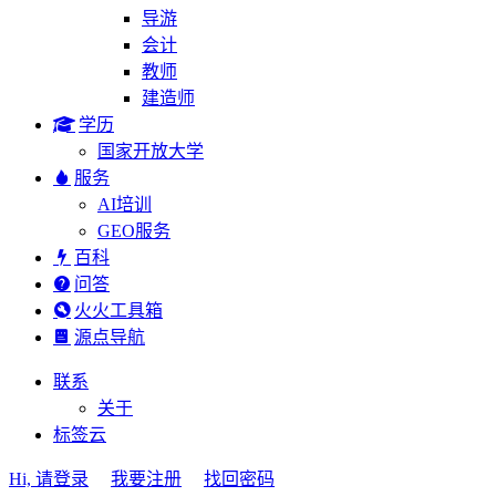
导游
会计
教师
建造师
学历
国家开放大学
服务
AI培训
GEO服务
百科
问答
火火工具箱
源点导航
联系
关于
标签云
Hi, 请登录
我要注册
找回密码