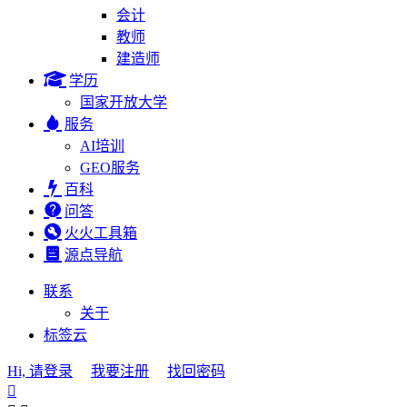
会计
教师
建造师
学历
国家开放大学
服务
AI培训
GEO服务
百科
问答
火火工具箱
源点导航
联系
关于
标签云
Hi, 请登录
我要注册
找回密码
