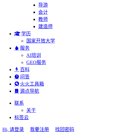
导游
会计
教师
建造师
学历
国家开放大学
服务
AI培训
GEO服务
百科
问答
火火工具箱
源点导航
联系
关于
标签云
Hi, 请登录
我要注册
找回密码