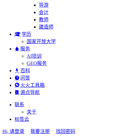
导游
会计
教师
建造师
学历
国家开放大学
服务
AI培训
GEO服务
百科
问答
火火工具箱
源点导航
联系
关于
标签云
Hi, 请登录
我要注册
找回密码