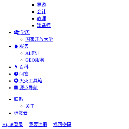
导游
会计
教师
建造师
学历
国家开放大学
服务
AI培训
GEO服务
百科
问答
火火工具箱
源点导航
联系
关于
标签云
Hi, 请登录
我要注册
找回密码