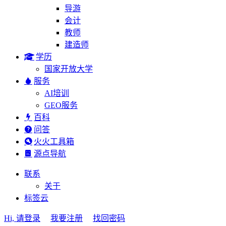
导游
会计
教师
建造师
学历
国家开放大学
服务
AI培训
GEO服务
百科
问答
火火工具箱
源点导航
联系
关于
标签云
Hi, 请登录
我要注册
找回密码