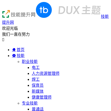
技能
提升网
欢迎光临
我们一直在努力

首页
技能
职业技能
电工
人力资源管理师
焊工
保育员
新媒体
健康管理师
专业技能
普通话