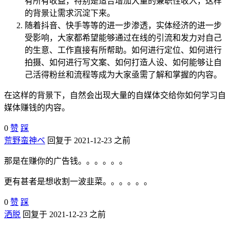
有所有收益，特别是适合增加大量的兼职性收入，这样
的背景让需求沉淀下来。
随着抖音、快手等等的进一步渗透，实体经济的进一步
受影响，大家都希望能够通过在线的引流和发力对自己
的生意、工作直接有所帮助。如何进行定位、如何进行
拍摄、如何进行写文案、如何打造人设、如何能够让自
己活得粉丝和流程等成为大家亟需了解和掌握的内容。
在这样的背景下，自然会出现大量的自媒体交给你如何学习自
媒体赚钱的内容。
0
赞
踩
荒野蛮神ベ
回复于 2021-12-23 之前
那是在赚你的广告钱。。。。。。
更有甚者是想收割一波韭菜。。。。。。
0
赞
踩
洒脱
回复于 2021-12-23 之前