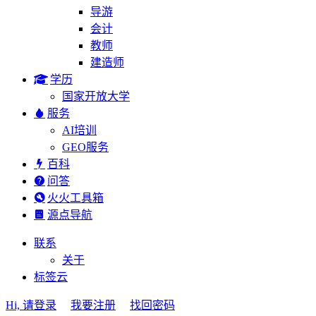
导游
会计
教师
建造师
学历
国家开放大学
服务
AI培训
GEO服务
百科
问答
火火工具箱
源点导航
联系
关于
标签云
Hi, 请登录
我要注册
找回密码