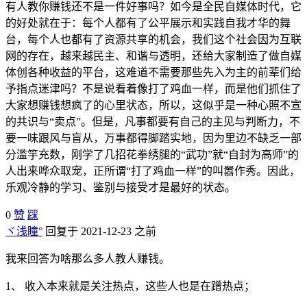
有人教你赚钱还不是一件好事吗？如今是全民自媒体时代，它
的好处就在于：每个人都有了公平展示和实践自我才华的舞
台，每个人也都有了资源共享的机会，我们这个社会因为互联
网的存在，越来越民主、和谐与透明，还给大家制造了做自媒
体创各种收益的平台，这难道不需要那些先入为主的前辈们给
予指点迷津吗？不是说看着像打了鸡血一样，而是他们抓住了
大家想赚钱想疯了的心里状态，所以，这似乎是一种心照不宣
的共识与“卖点”。但是，凡事都要有自己的主见与判断力，不
要一味跟风与盲从，万事都得脚踏实地，因为里边不缺乏一部
分滥竽充数，刚学了几招花拳绣腿的“武功”就“自封为高师”的
人出来哗众取宠，正所谓“打了鸡血一样”的叫嚣作秀。因此，
乐观冷静的学习、鉴别与接受才是最好的状态。
0
赞
踩
ヾ浅瞳°
回复于 2021-12-23 之前
我来回答为啥那么多人教人赚钱。
1、 收入本来就是关注热点，这些人也是在蹭热点；