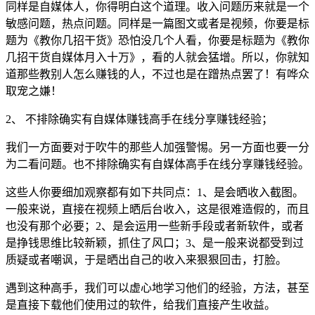
同样是自媒体人，你得明白这个道理。收入问题历来就是一个
敏感问题，热点问题。同样是一篇图文或者是视频，你要是标
题为《教你几招干货》恐怕没几个人看，你要是标题为《教你
几招干货自媒体月入十万》，看的人就会猛增。所以，你就知
道那些教别人怎么赚钱的人，不过也是在蹭热点罢了！有哗众
取宠之嫌！
2、 不排除确实有自媒体赚钱高手在线分享赚钱经验；
我们一方面要对于吹牛的那些人加强警惕。另一方面也要一分
为二看问题。也不排除确实有自媒体高手在线分享赚钱经验。
这些人你要细加观察都有如下共同点：1、是会晒收入截图。
一般来说，直接在视频上晒后台收入，这是很难造假的，而且
也没有那个必要；2、是会运用一些新手段或者新软件，或者
是挣钱思维比较新颖，抓住了风口；3、是一般来说都受到过
质疑或者嘲讽，于是晒出自己的收入来狠狠回击，打脸。
遇到这种高手，我们可以虚心地学习他们的经验，方法，甚至
是直接下载他们使用过的软件，给我们直接产生收益。