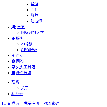
导游
会计
教师
建造师
学历
国家开放大学
服务
AI培训
GEO服务
百科
问答
火火工具箱
源点导航
联系
关于
标签云
Hi, 请登录
我要注册
找回密码