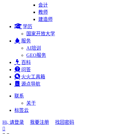
会计
教师
建造师
学历
国家开放大学
服务
AI培训
GEO服务
百科
问答
火火工具箱
源点导航
联系
关于
标签云
Hi, 请登录
我要注册
找回密码
