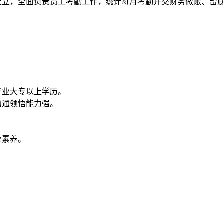
建立，全面负责员工考勤工作，统计每月考勤并交财务做账、留
专业大专以上学历。
沟通领悟能力强。
业素养。