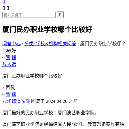




厦门民办职业学校哪个比较好
问答中心
›
分类: 学校&机构相关问答
›
厦门民办职业学校哪个
比较好
0
赞
踩
故人远
厦门民办职业学校哪个比较好
3 回复
0
赞
踩
お浅殇淡↘淡
回复于 2024-04-20 之前
厦门最好的民办职业学校：厦门演艺职业学院。
厦门演艺职业学院是经福建省人民*批准、教育部备案具有独