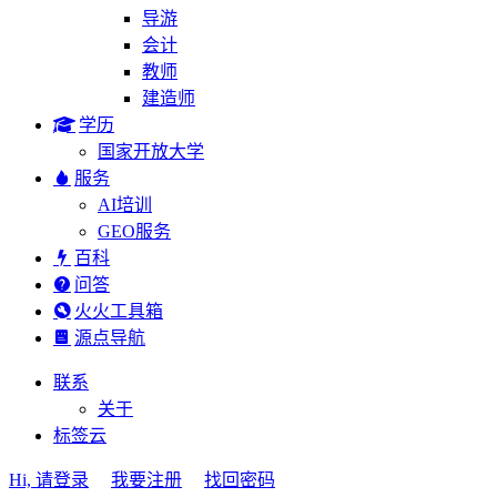
导游
会计
教师
建造师
学历
国家开放大学
服务
AI培训
GEO服务
百科
问答
火火工具箱
源点导航
联系
关于
标签云
Hi, 请登录
我要注册
找回密码