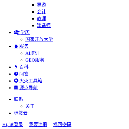
导游
会计
教师
建造师
学历
国家开放大学
服务
AI培训
GEO服务
百科
问答
火火工具箱
源点导航
联系
关于
标签云
Hi, 请登录
我要注册
找回密码