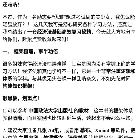
还难啃！
不过，作为一名励志要“优雅”飘过考试周的美少女，我怎么能
轻易放弃？！ 这几天我可是潜心研究各种学习方法，还真让
我总结出了一套
经济法基础高效复习秘籍
，今天就大方地分享
给你们，赶紧点赞收藏起来呀！
一、 框架梳理，事半功倍
很多姐妹觉得经济法枯燥难懂，其实是因为没有掌握正确的学
习方法！经济法和其他学科不一样，它是一个
非常注重逻辑和
体系
的学科。与其像无头苍蝇一样乱啃条文，不如先花时间
构建知识框架
！
敲黑板，划重点！
1. 可以参考
中国政法大学出版社 的教材
，这本书的框架体系
就很清晰，而且案例也比较贴近生活，读起来不会那么枯燥。
2. 建议大家准备几张
A4纸
，或者用
幕布、Xmind
等软件，把
每章的
主要内容、关键概念、法律关系
等梳理出来，形成一