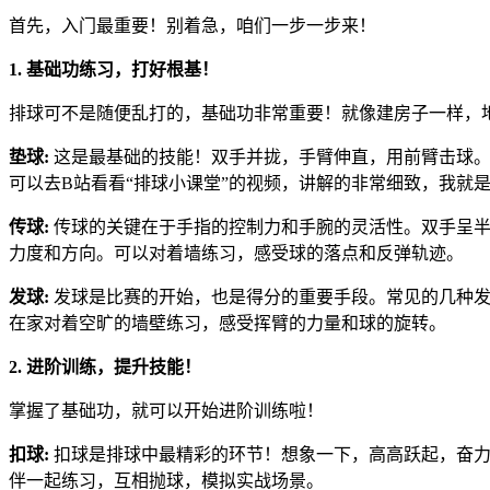
首先，入门最重要！别着急，咱们一步一步来！
1. 基础功练习，打好根基！
排球可不是随便乱打的，基础功非常重要！就像建房子一样，
垫球:
这是最基础的技能！双手并拢，手臂伸直，用前臂击球。记住，
可以去B站看看“排球小课堂”的视频，讲解的非常细致，我就
传球:
传球的关键在于手指的控制力和手腕的灵活性。双手呈半
力度和方向。可以对着墙练习，感受球的落点和反弹轨迹。
发球:
发球是比赛的开始，也是得分的重要手段。常见的几种发
在家对着空旷的墙壁练习，感受挥臂的力量和球的旋转。
2. 进阶训练，提升技能！
掌握了基础功，就可以开始进阶训练啦！
扣球:
扣球是排球中最精彩的环节！想象一下，高高跃起，奋力
伴一起练习，互相抛球，模拟实战场景。