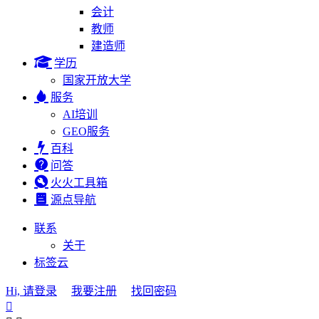
会计
教师
建造师
学历
国家开放大学
服务
AI培训
GEO服务
百科
问答
火火工具箱
源点导航
联系
关于
标签云
Hi, 请登录
我要注册
找回密码
