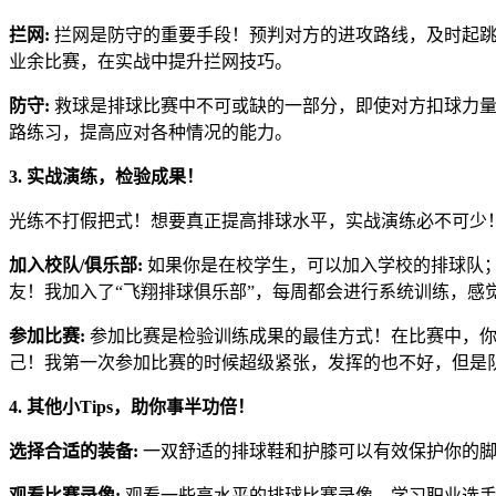
拦网:
拦网是防守的重要手段！预判对方的进攻路线，及时起跳
业余比赛，在实战中提升拦网技巧。
防守:
救球是排球比赛中不可或缺的一部分，即使对方扣球力量
路练习，提高应对各种情况的能力。
3. 实战演练，检验成果！
光练不打假把式！想要真正提高排球水平，实战演练必不可少
加入校队/俱乐部:
如果你是在校学生，可以加入学校的排球队
友！我加入了“飞翔排球俱乐部”，每周都会进行系统训练，感
参加比赛:
参加比赛是检验训练成果的最佳方式！在比赛中，你
己！我第一次参加比赛的时候超级紧张，发挥的也不好，但是
4. 其他小Tips，助你事半功倍！
选择合适的装备:
一双舒适的排球鞋和护膝可以有效保护你的脚
观看比赛录像:
观看一些高水平的排球比赛录像，学习职业选手