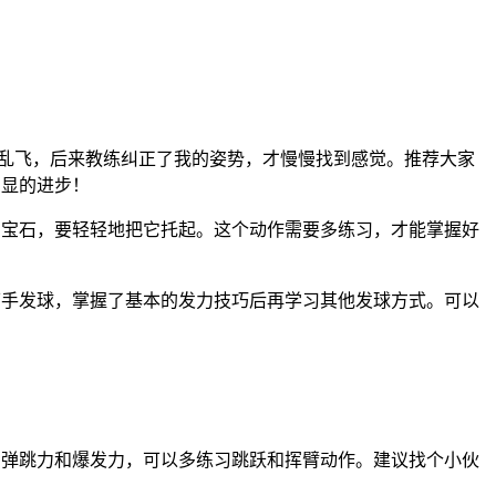
球到处乱飞，后来教练纠正了我的姿势，才慢慢找到感觉。推荐大家
明显的进步！
宝石，要轻轻地把它托起。这个动作需要多练习，才能掌握好
手发球，掌握了基本的发力技巧后再学习其他发球方式。可以
弹跳力和爆发力，可以多练习跳跃和挥臂动作。建议找个小伙