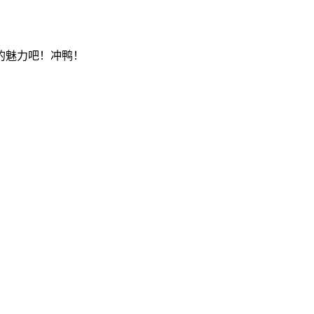
的魅力吧！冲鸭！