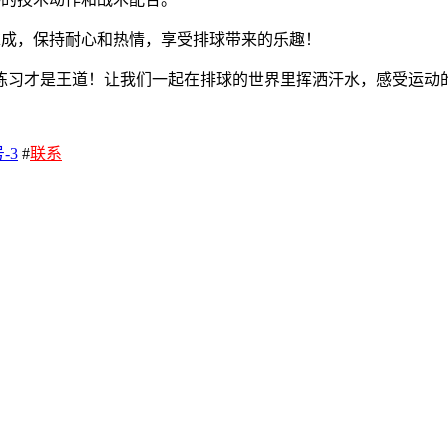
成，保持耐心和热情，享受排球带来的乐趣！
练习才是王道！让我们一起在排球的世界里挥洒汗水，感受运动
-3
#
联系