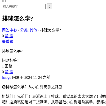



排球怎么学?
问答中心
›
分类: 其他
›
排球怎么学?
0
赞
踩
墨香飘
排球怎么学?
问题标签：
1 回复
0
赞
踩
huoge
回复于 2024-11-24 之前
🏐排球怎么学？从小白到高手之路🏐
姐妹们！兄弟们！最近迷上了排球，感觉真的太太太燃了！想
吧！这篇笔记绝对干货满满，从零基础小白到进阶高手，都能