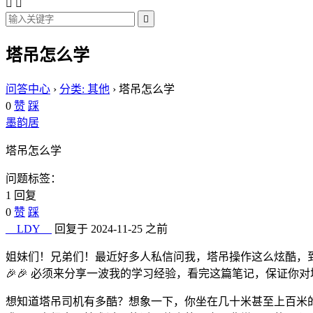



塔吊怎么学
问答中心
›
分类: 其他
›
塔吊怎么学
0
赞
踩
墨韵居
塔吊怎么学
问题标签：
1 回复
0
赞
踩
__LDY__
回复于 2024-11-25 之前
姐妹们！兄弟们！最近好多人私信问我，塔吊操作这么炫酷，
🎉🎉 必须来分享一波我的学习经验，看完这篇笔记，保证你
想知道塔吊司机有多酷？想象一下，你坐在几十米甚至上百米