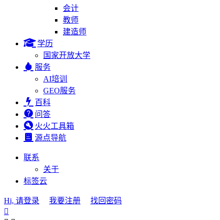
会计
教师
建造师
学历
国家开放大学
服务
AI培训
GEO服务
百科
问答
火火工具箱
源点导航
联系
关于
标签云
Hi, 请登录
我要注册
找回密码
