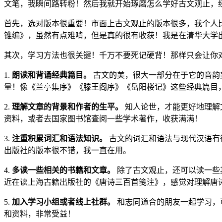
文笔，我瞬间路转粉！然后我就开始琢磨怎么学好古文观止，
首先，选对版本很重要！市面上古文观止的版本很多，我个人
锥编》，虽然有点难啃，但是真的很有收获！我是在清华大学
其次，学习方法也很关键！千万不要死记硬背！那样只会让你
1.
朗读和背诵经典篇目。
古文的美，很大一部分在于它的音韵
量！像《兰亭集序》《滕王阁序》《岳阳楼记》这些经典篇目
2.
理解文章的背景和作者的生平。
知人论世，才能更好地理解
资料，或者去国家图书馆查阅一些学术著作，收获满满！
3.
注重积累词汇和语法知识。
古文的词汇和语法与现代汉语有
出版社的版本很不错，我一直在用。
4.
多读一些相关的书籍和文章。
除了古文观止，还可以读一些
近在读上海古籍出版社的《唐诗三百首笺注》，感觉对理解唐
5.
加入学习小组或者线上社群。
和志同道合的朋友一起学习，
和资料，非常受益！