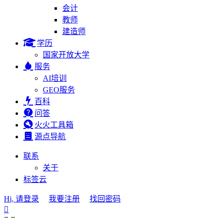
会计
教师
建造师
学历
国家开放大学
服务
AI培训
GEO服务
百科
问答
火火工具箱
源点导航
联系
关于
标签云
Hi, 请登录
我要注册
找回密码
