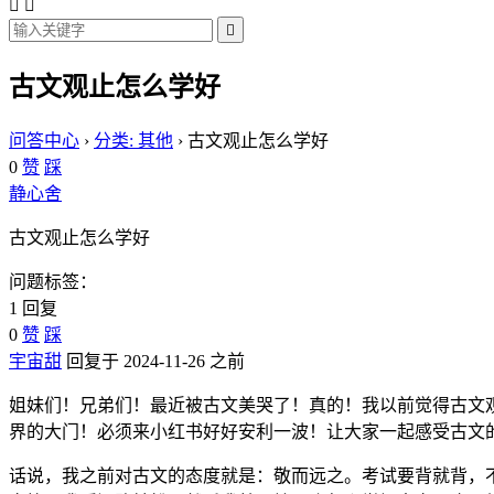



古文观止怎么学好
问答中心
›
分类: 其他
›
古文观止怎么学好
0
赞
踩
静心舍
古文观止怎么学好
问题标签：
1 回复
0
赞
踩
宇宙甜
回复于 2024-11-26 之前
姐妹们！兄弟们！最近被古文美哭了！真的！我以前觉得古文
界的大门！必须来小红书好好安利一波！让大家一起感受古文
话说，我之前对古文的态度就是：敬而远之。考试要背就背，