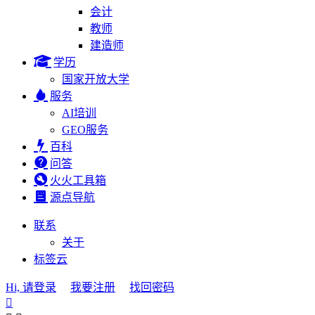
会计
教师
建造师
学历
国家开放大学
服务
AI培训
GEO服务
百科
问答
火火工具箱
源点导航
联系
关于
标签云
Hi, 请登录
我要注册
找回密码
