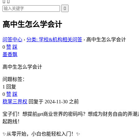



高中生怎么学会计
问答中心
›
分类: 学校&机构相关问答
›
高中生怎么学会计
0
赞
踩
墨香飘
高中生怎么学会计
问题标签：
1 回复
0
赞
踩
稳掌三界权
回复于 2024-11-30 之前
宝子们！想提前get商业世界的密码吗？想成为财务自由的弄
起跑线！
✨从零开始，小白也能轻松入门！✨