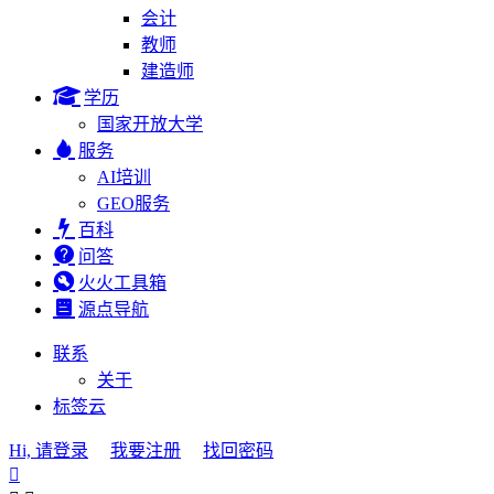
会计
教师
建造师
学历
国家开放大学
服务
AI培训
GEO服务
百科
问答
火火工具箱
源点导航
联系
关于
标签云
Hi, 请登录
我要注册
找回密码
