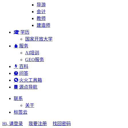
导游
会计
教师
建造师
学历
国家开放大学
服务
AI培训
GEO服务
百科
问答
火火工具箱
源点导航
联系
关于
标签云
Hi, 请登录
我要注册
找回密码