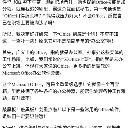
件”？和闺蜜下午茶，聊到职场晋升，她也提到Office技能是加
分项。就连我追的剧里，霸道总裁面试秘书，第一句话也是
“Office用得怎么样？” 搞得我压力好大！不会Office，感觉自
己在职场上要被淘汰了呀！
所以，我决定好好研究一下“Office”到底是个啥！不查不知
道，一查吓一跳！原来它可不是简简单单的“办公室”啊！
首先，广义上的Office，指的就是办公室、办事处这些实体的
工作场所。比如，我们常说的“去Office上班”，指的就是去办
公室上班。但现在大家说的Office，更多指的是微软的
Microsoft Office办公软件套装。
这个Microsoft Office，可是个重量级选手！它就像一个百宝
箱，里面装满了各种各样的办公神器，能帮你处理各种工作难
题，提升效率！
敲黑板！敲黑板！划重点啦！以下是一些常用的Office软件，
姐妹们一定要记住哦！
Word：
这个绝对是Office家族的C位担当！写论文、做报告、