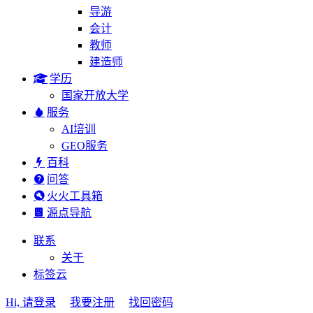
导游
会计
教师
建造师
学历
国家开放大学
服务
AI培训
GEO服务
百科
问答
火火工具箱
源点导航
联系
关于
标签云
Hi, 请登录
我要注册
找回密码