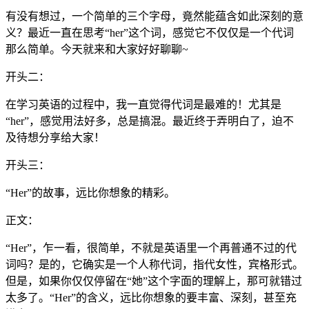
有没有想过，一个简单的三个字母，竟然能蕴含如此深刻的意
义？最近一直在思考“her”这个词，感觉它不仅仅是一个代词
那么简单。今天就来和大家好好聊聊~
开头二：
在学习英语的过程中，我一直觉得代词是最难的！尤其是
“her”，感觉用法好多，总是搞混。最近终于弄明白了，迫不
及待想分享给大家！
开头三：
“Her”的故事，远比你想象的精彩。
正文：
“Her”，乍一看，很简单，不就是英语里一个再普通不过的代
词吗？是的，它确实是一个人称代词，指代女性，宾格形式。
但是，如果你仅仅停留在“她”这个字面的理解上，那可就错过
太多了。“Her”的含义，远比你想象的要丰富、深刻，甚至充