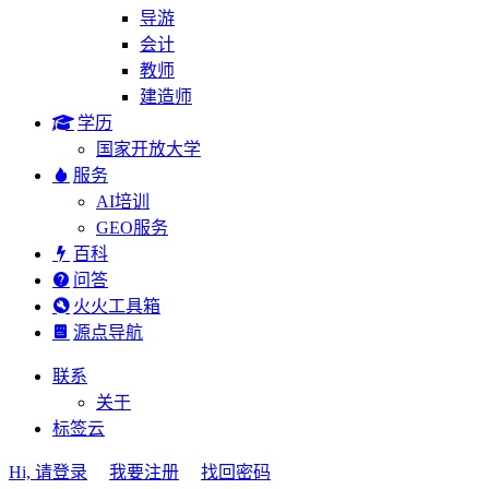
导游
会计
教师
建造师
学历
国家开放大学
服务
AI培训
GEO服务
百科
问答
火火工具箱
源点导航
联系
关于
标签云
Hi, 请登录
我要注册
找回密码