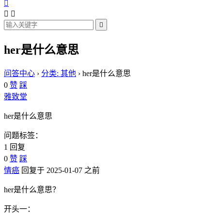




her是什么意思
问答中心
›
分类: 其他
›
her是什么意思
0
赞
踩
雅致堂
her是什么意思
问题标签：
1 回复
0
赞
踩
情癌
回复于 2025-01-07 之前
her是什么意思？
开头一：