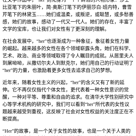
比亚笔下的朱丽叶，简·奥斯汀笔下的伊丽莎白·班内特，曹雪
芹笔下的林黛玉……她们或温柔，或叛逆，或聪慧，或多愁善
感，她们的故事，感动了一代又一代人。她们的存在，丰富了
文学的宝库，也让我们对女性有了更深刻的理解。
在社会发展中，“her”也逐渐成为一种象征，象征着女性力量
的崛起。越来越多的女性在各个领域崭露头角，她们在科学、
艺术、政治、商业等领域取得了令人瞩目的成就。从居里夫人
到屠呦呦，从撒切尔夫人到默克尔，她们用自己的行动证明了
“her”的力量，也激励着更多女性去追求自己的梦想。
近年来，随着女性主义的兴起，“her”的含义又有了新的延
伸。它不再仅仅指代个体女性，更代表着一种女性意识的觉
醒，一种对平等、尊重和自由的追求。在清华大学性别研究中
心等学术机构的研究中，我们可以看到“her”所代表的女性议
题越来越受到重视，这反映了社会对女性权益的关注度正在不
断提高。
“Her”的故事，是一个关于女性的故事，也是一个关于人类的