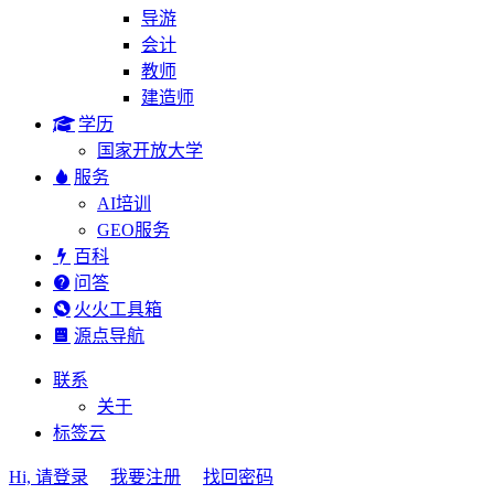
导游
会计
教师
建造师
学历
国家开放大学
服务
AI培训
GEO服务
百科
问答
火火工具箱
源点导航
联系
关于
标签云
Hi, 请登录
我要注册
找回密码