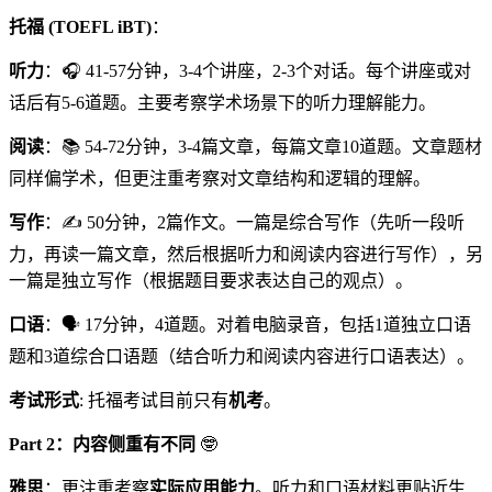
托福 (TOEFL iBT)
：
听力
：🎧 41-57分钟，3-4个讲座，2-3个对话。每个讲座或对
话后有5-6道题。主要考察学术场景下的听力理解能力。
阅读
：📚 54-72分钟，3-4篇文章，每篇文章10道题。文章题材
同样偏学术，但更注重考察对文章结构和逻辑的理解。
写作
：✍️ 50分钟，2篇作文。一篇是综合写作（先听一段听
力，再读一篇文章，然后根据听力和阅读内容进行写作），另
一篇是独立写作（根据题目要求表达自己的观点）。
口语
：🗣️ 17分钟，4道题。对着电脑录音，包括1道独立口语
题和3道综合口语题（结合听力和阅读内容进行口语表达）。
考试形式
: 托福考试目前只有
机考
。
Part 2：内容侧重有不同
🤓
雅思
：更注重考察
实际应用能力
。听力和口语材料更贴近生