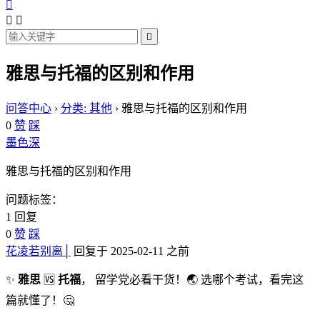




雅思与托福的区别和作用
问答中心
›
分类: 其他
›
雅思与托福的区别和作用
0
赞
踩
墨色深
雅思与托福的区别和作用
问题标签：
1 回复
0
赞
踩
花凌若别离│
回复于 2025-02-11 之前
✨
雅思
🆚
托福
， 留学党必看干货！🌏 选哪个考试，看完这
篇就懂了！🤔