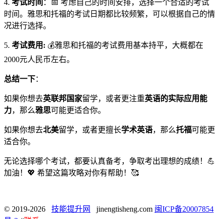
4.
考试时间
：📅 考虑自己的时间安排，选择一个合适的考试
时间。雅思和托福的考试日期都比较频繁，可以根据自己的情
况进行选择。
5.
考试费用:
💰雅思和托福的考试费用基本持平，大概都在
2000元人民币左右。
总结一下
：
如果你想去
英联邦国家
留学，或者更注重
英语的实际应用能
力
，那么
雅思
可能更适合你。
如果你想去
北美
留学，或者更擅长
学术英语
，那么
托福
可能更
适合你。
无论选择哪个考试，都要认真备考，争取考出理想的成绩！💪
加油！💖 希望这篇攻略对你有帮助！🥰
© 2019-2026
技能提升网
jinengtisheng.com
闽ICP备20007854