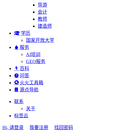
导游
会计
教师
建造师
学历
国家开放大学
服务
AI培训
GEO服务
百科
问答
火火工具箱
源点导航
联系
关于
标签云
Hi, 请登录
我要注册
找回密码