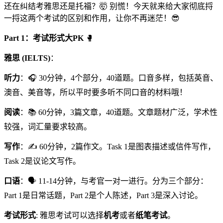
还在纠结考雅思还是托福？🤯 别慌！今天就来给大家彻底捋
一捋这两个考试的区别和作用，让你不再迷茫！😎
Part 1：考试形式大PK
🥊
雅思 (IELTS)
：
听力
：🎧 30分钟，4个部分，40道题。口音多样，包括英音、
澳音、美音等，所以平时要多听不同口音的材料哦！
阅读
：📚 60分钟，3篇文章，40道题。文章题材广泛，学术性
较强，词汇量要求较高。
写作
：✍️ 60分钟，2篇作文。Task 1是图表描述或信件写作，
Task 2是议论文写作。
口语
：🗣️ 11-14分钟，与考官一对一进行。分为三个部分：
Part 1是日常话题，Part 2是个人陈述，Part 3是深入讨论。
考试形式
: 雅思考试可以选择
机考
或者
纸笔考试
。