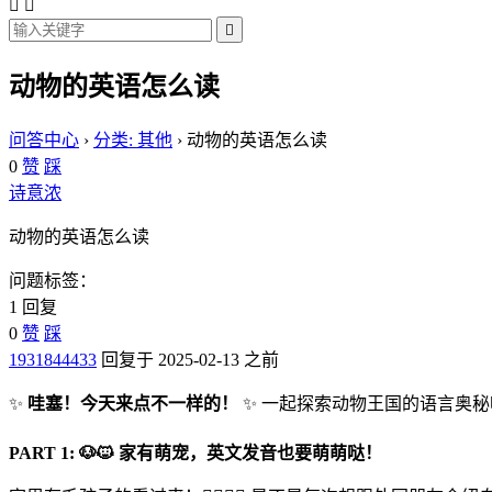



动物的英语怎么读
问答中心
›
分类: 其他
›
动物的英语怎么读
0
赞
踩
诗意浓
动物的英语怎么读
问题标签：
1 回复
0
赞
踩
1931844433
回复于 2025-02-13 之前
✨
哇塞！今天来点不一样的！
✨ 一起探索动物王国的语言奥秘
PART 1: 🐶🐱 家有萌宠，英文发音也要萌萌哒！