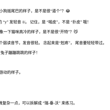
小狗摇尾巴的样子，是不是很“道个”？😂
y” 发轻音 /i/。 记住，是 “啪皮”，不是 “扑皮” 哦！
想象一下猫咪高冷的样子，是不是很“开特”？😼
n” 是一个弱读音节，发音很轻。 念起来是“尅疼”， 尾音要轻轻带过。
想象一下兔子蹦蹦跳跳的样子！
。
水里游动的样子。
ver” 稍微复杂一点，可以拆解成 “瑞-垂-沃” 来练习。