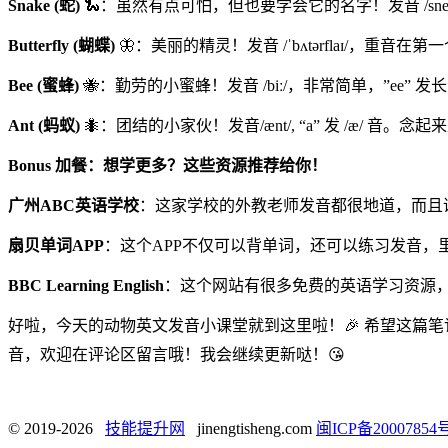
Snake (蛇)
🐍：虽然有点可怕，但也要学会它的名字！发音 /sneɪk/
Butterfly (蝴蝶)
🦋：美丽的精灵！发音 /ˈbʌtərflaɪ/，重音在第
Bee (蜜蜂)
🐝：勤劳的小蜜蜂！发音 /biː/，非常简单，”ee” 发长
Ant (蚂蚁)
🐜：团结的小家伙！发音/ænt/, “a” 发 /æ/ 音。
Bonus 加餐：想学更多？这些资源推荐给你！
广州ABC英语学校
：这家学校的外教老师发音都很地道，而且
扇贝单词APP
：这个APP不仅可以背单词，还可以练习发音，
BBC Learning English
：这个网站有很多免费的英语学习资源
好啦，今天的动物英文发音小课堂就到这里啦！🎉 希望这篇
音，欢迎在评论区留言哦！我会继续更新哒！😘
© 2019-2026
技能提升网
jinengtisheng.com
闽ICP备20007854号