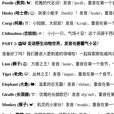
Poodle (贵宾)
🐩：优雅的代名词！发音 /ˈpuːdl/，重音在第一个音
Husky (哈士奇)
🐺：拆家小能手（bushi）！发音 /ˈhʌski/，
Corgi (柯基)
🍑：小短腿，大屁屁！发音 /ˈkɔːrɡi/，重音在第一个
Chihuahua (吉娃娃)
🤏： 小小一只，气场十足！这个词源于西班牙
PART 2: 🦁🐯 走进野生动物世界，发音也要霸气十足！
准备好了吗？我们要进入更刺激的领域啦！一起探索那些威风凛
Lion (狮子)
🦁：万兽之王！发音 /ˈlaɪən/，重音在第一个音节，
Tiger (老虎)
🐯：丛林之王！发音 /ˈtaɪɡər/，重音在第一个音节
Elephant (大象)
🐘：温柔的巨无霸！发音 /ˈelɪfənt/，重音在第
Giraffe (长颈鹿)
🦒：优雅的长腿欧巴！发音 /dʒɪˈræf/，重音
Monkey (猴子)
🐒：机灵的小家伙！发音 /ˈmʌŋki/，重音在第一