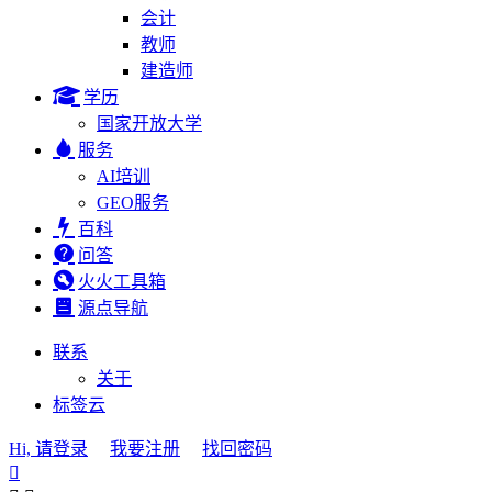
会计
教师
建造师
学历
国家开放大学
服务
AI培训
GEO服务
百科
问答
火火工具箱
源点导航
联系
关于
标签云
Hi, 请登录
我要注册
找回密码
