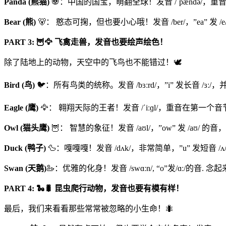
Panda (熊猫)
🐼：中国的国宝，萌翻全球！发音 /ˈpændə/，重
Bear (熊)
🐻： 憨态可掬，但也要小心哦！发音 /ber/，”ea” 发
PART 3: 🦉🦅 飞禽走兽，发音也要绘声绘色！
除了陆地上的动物，天空中的飞鸟也不能错过！🕊️
Bird (鸟)
🐦：所有鸟类的统称。发音 /bɜːrd/，”i” 发长音 /ɜː
Eagle (鹰)
🦅： 翱翔天际的王者！发音 /ˈiːɡl/，重音在第一个音节
Owl (猫头鹰)
🦉： 智慧的象征！发音 /aʊl/，”ow” 发 /aʊ/ 
Duck (鸭子)
🦆：嘎嘎嘎！发音 /dʌk/，非常简单，”u” 发短音 
Swan (天鹅)
🦢：优雅的化身！发音 /swɑːn/, “o”发/ɑː/的音. 念
PART 4: 🐍🐛 昆虫爬行动物，发音也要有模有样！
最后，我们来看看那些常常被忽略的小生命！🐜