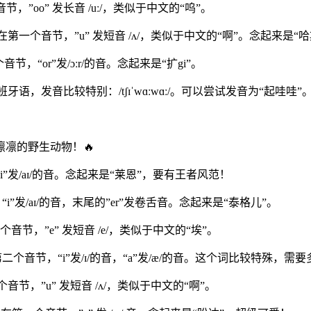
节，”oo” 发长音 /uː/，类似于中文的“呜”。
重音在第一个音节，”u” 发短音 /ʌ/，类似于中文的“啊”。念起来是“哈
音节，“or”发/ɔːr/的音。念起来是“扩gi”。
语，发音比较特别：/tʃɪˈwɑːwɑː/。可以尝试发音为“起哇哇”
凛的野生动物！🔥
“i”发/aɪ/的音。念起来是“莱恩”，要有王者风范！
，“i”发/aɪ/的音，末尾的”er”发卷舌音。念起来是“泰格儿”。
一个音节，”e” 发短音 /e/，类似于中文的“埃”。
在第二个音节，“i”发/ɪ/的音，“a”发/æ/的音。这个词比较特殊，需
个音节，”u” 发短音 /ʌ/，类似于中文的“啊”。