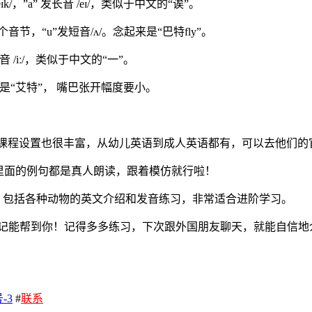
，”a” 发长音 /eɪ/，类似于中文的“诶”。
一个音节，“u”发短音/ʌ/。念起来是“巴特fly”。
音 /iː/，类似于中文的“一”。
念起来是“艾特”， 嘴巴张开幅度要小。
课程设置也很丰富，从幼儿英语到成人英语都有，可以去他们的
里面的例句都是真人朗读，跟着模仿就行啦！
，包括各种动物的英文介绍和发音练习，非常适合进阶学习。
笔记能帮到你！记得多多练习，下次跟外国朋友聊天，就能自信地
-3
#
联系