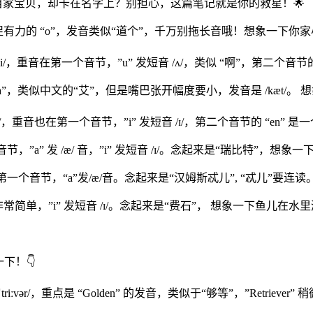
友介绍自家宝贝，却卡在名字上？别担心，这篇笔记就是你的救星！🌟
力的 “o”，发音类似“道个”，千万别拖长音哦！想象一下你家
，重音在第一个音节，”u” 发短音 /ʌ/，类似 “啊”，第二个音节的 “
”，类似中文的“艾”，但是嘴巴张开幅度要小，发音是 /kæt/。 
ɪtn/，重音也在第一个音节，”i” 发短音 /ɪ/，第二个音节的 “e
音节，”a” 发 /æ/ 音，”i” 发短音 /ɪ/。念起来是“瑞比特”，
在第一个音节，“a”发/æ/音。念起来是“汉姆斯忒儿”, “忒儿”要连读
非常简单，”i” 发短音 /ɪ/。念起来是“费石”， 想象一下鱼儿在
下！👇
ˈtriːvər/，重点是 “Golden” 的发音，类似于“够等”，”Retrie