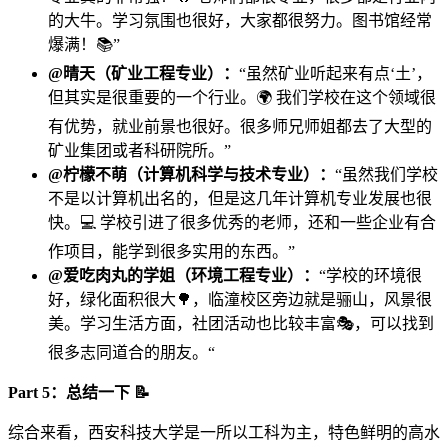
的大牛。学习氛围也很好，大家都很努力。图书馆经常
爆满！📚”
@晴天（矿业工程专业）：
“虽然矿业听起来有点‘土’，
但其实是很重要的一个行业。🌍 我们学校在这个领域很
有优势，就业前景也很好。很多师兄师姐都去了大型的
矿业集团或者科研院所。”
@柠檬不萌（计算机科学与技术专业）：
“虽然我们学校
不是以计算机出名的，但是这几年计算机专业发展也很
快。💻 学校引进了很多优秀的老师，还和一些企业有合
作项目，能学到很多实用的东西。”
@爱吃肉丸的学姐（环境工程专业）：
“学校的环境很
好，绿化面积很大🌳，临潼校区旁边就是骊山，风景很
美。学习生活方面，社团活动也比较丰富🎭，可以找到
很多志同道合的朋友。“
Part 5：总结一下 📝
综合来看，西安科技大学是一所以工科为主，特色鲜明的高水