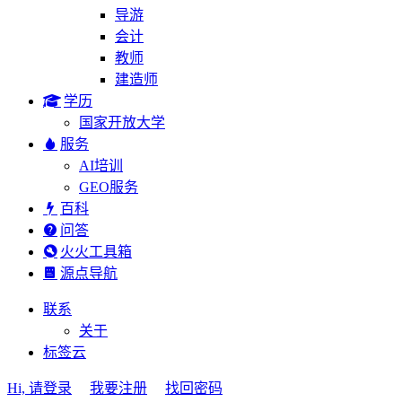
导游
会计
教师
建造师
学历
国家开放大学
服务
AI培训
GEO服务
百科
问答
火火工具箱
源点导航
联系
关于
标签云
Hi, 请登录
我要注册
找回密码