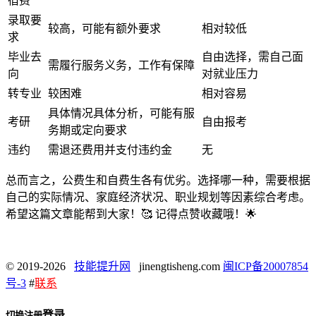
宿费
录取要
较高，可能有额外要求
相对较低
求
毕业去
自由选择，需自己面
需履行服务义务，工作有保障
向
对就业压力
转专业
较困难
相对容易
具体情况具体分析，可能有服
考研
自由报考
务期或定向要求
违约
需退还费用并支付违约金
无
总而言之，公费生和自费生各有优劣。选择哪一种，需要根据
自己的实际情况、家庭经济状况、职业规划等因素综合考虑。
希望这篇文章能帮到大家！🥰 记得点赞收藏哦！🌟
© 2019-2026
技能提升网
jinengtisheng.com
闽ICP备20007854
号-3
#
联系
登录
切换注册