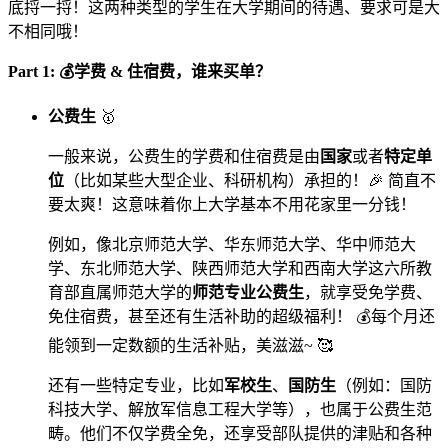
底捋一捋！这两种类型的学生在大学期间的待遇、要求可是大
不相同哦！
Part 1: 💰学费 & 住宿费，谁来买单？
公费生
🥇
一般来说，公费生的学费和住宿费是由
国家
或者
特定单
位
（比如某些大型企业、科研机构）承担的！🎉 简直不
要太爽！这意味着你上大学基本不用花家里一分钱！
例如，像北京师范大学、华东师范大学、华中师范大
学、东北师范大学、陕西师范大学和西南大学这六所教
育部直属师范大学的
师范专业公费生
，就享受免学费、
免住宿费，甚至还有生活补助的超级福利！ 💰每个月还
能领到一定数额的生活补贴，美滋滋~ 🥰
还有一些特定专业，比如
军校生
、
国防生
（例如：国防
科技大学、解放军信息工程大学等），也属于公费生范
畴。他们不仅学费全免，还享受部队提供的津贴和各种