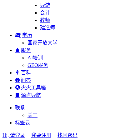
导游
会计
教师
建造师
学历
国家开放大学
服务
AI培训
GEO服务
百科
问答
火火工具箱
源点导航
联系
关于
标签云
Hi, 请登录
我要注册
找回密码