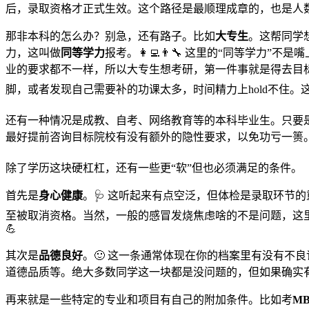
后，录取资格才正式生效。这个路径是最顺理成章的，也是人数
那非本科的怎么办？别急，还有路子。比如
大专生
。这帮同学
力，这叫做
同等学力
报考。👩‍💻👨‍🔧 这里的“同等
业的要求都不一样，所以大专生想考研，第一件事就是得去目标
脚，或者发现自己需要补的功课太多，时间精力上hold不住。
还有一种情况是成教、自考、网络教育等的本科毕业生。只要
最好提前咨询目标院校有没有额外的隐性要求，以免功亏一篑。
除了学历这块硬杠杠，还有一些更“软”但也必须满足的条件。
首先是
身心健康
。🩺 这听起来有点空泛，但体检是录取环
至被取消资格。当然，一般的感冒发烧焦虑啥的不是问题，这
💪
其次是
品德良好
。🙂 这一条通常体现在你的档案里有没有不
道德品质等。绝大多数同学这一块都是没问题的，但如果确实
再来就是一些特定的专业和项目有自己的附加条件。比如考
M