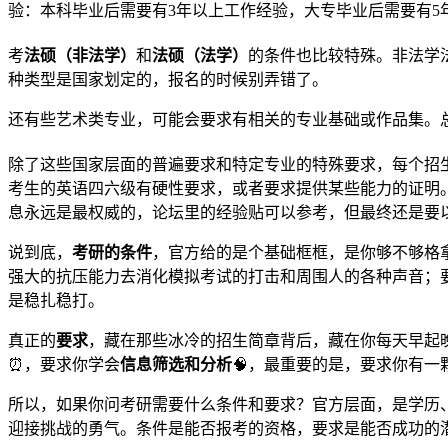
验：本科毕业后需要有3年以上工作经验，大专毕业后需要有5年
考
法硕（非法学）
和
法硕（法学）
的条件也比较特殊。非法学
种类型是国家划定的，报名的时候别弄错了。
还有些艺术类专业，可能会要求有相关的专业基础或作品集。总之
除了这些国家层面的普遍要求和特定专业的特殊要求，每个招
考生的英语四六级有硬性要求，或者要求提供某些能力的证明。
息永远是最权威的，论坛里的经验贴可以参考，但最终还是要
说到底，
考研的条件
，官方给的是个基础框框，是你够不够格
强大的抗压能力去消化模拟考试的打击和周围人的各种声音；
是稳扎稳打。
真正的
要求
，藏在那些冰冷的招生简章背后，藏在你每天早起
⏰，要求你学会
信息筛选和分析
🧠，最重要的是，要求你有一
所以，如果你问考研需要什么条件和要求？官方层面，是学历
迎接挑战的勇气。条件是能否报考的资格，要求是能否成功的