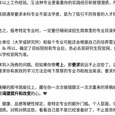
以上工作经验。🗓️ 这种专业更看重你的实践经历和管理潜质
法硕通常要求本科专业不是法学类，是为了吸引不同背景的人才转
，报考特定专业时，一定要仔细阅读招生简章里的专业目录和说明，
生单位（大学或研究所）和每个专业可能还会根据自己的培养需
📝 所以，确定了目标院校和专业后，务必去其研究生院官网
以学校官网为准。
拿到入场券的问题。但如果你想
考上
，那
要求
就远不止这些了。
要求你有高效的学习方法去啃下厚厚的专业书和政治英语；要求
晚睡的图书馆座位上，藏在你一次次做错题又一次次重来的草稿
颗
渴望提升和改变
的心。💖
、健康、品德等硬性规定，是特定专业的额外门槛。个人层面，
潜质。对照对照这些，看看自己是不是已经准备好了，不止是资格