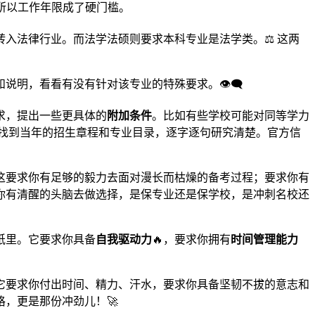
，所以工作年限成了硬门槛。
入法律行业。而法学法硕则要求本科专业是法学类。⚖️ 这两
看看有没有针对该专业的特殊要求。👁️‍🗨️
求，提出一些更具体的
附加条件
。比如有些学校可能对同等学力
，找到当年的招生章程和专业目录，逐字逐句研究清楚。官方信
这要求你有足够的毅力去面对漫长而枯燥的备考过程；要求你有
你有清醒的头脑去做选择，是保专业还是保学校，是冲刺名校还
纸里。它要求你具备
自我驱动力
🔥，要求你拥有
时间管理能力
它要求你付出时间、精力、汗水，要求你具备坚韧不拔的意志和
，更是那份冲劲儿！🚀