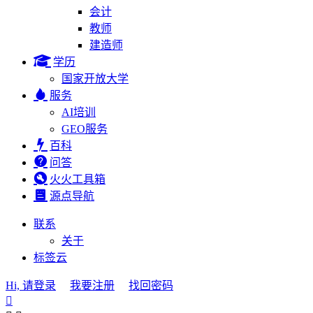
会计
教师
建造师
学历
国家开放大学
服务
AI培训
GEO服务
百科
问答
火火工具箱
源点导航
联系
关于
标签云
Hi, 请登录
我要注册
找回密码
