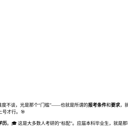
难度不谈，光是那个“门槛”——也就是所谓的
报考条件
和
要求
，
号才行。🎯
学历
。🎓 这是大多数人考研的“标配”。应届本科毕业生，就