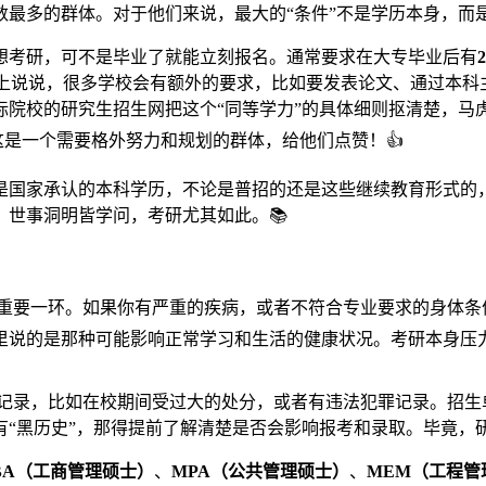
最多的群体。对于他们来说，最大的“条件”不是学历本身，而是
想考研，可不是毕业了就能立刻报名。通常要求在大专毕业后有
学力”不是嘴上说说，很多学校会有额外的要求，比如要发表论文、通
院校的研究生招生网把这个“同等学力”的具体细则抠清楚，马虎
这是一个需要格外努力和规划的群体，给他们点赞！👍
是国家承认的本科学历，不论是普招的还是这些继续教育形式的
世事洞明皆学问，考研尤其如此。📚
节的重要一环。如果你有严重的疾病，或者不符合专业要求的身体
里说的是那种可能影响正常学习和生活的健康状况。考研本身压
良记录，比如在校期间受过大的处分，或者有违法犯罪记录。招生
有“黑历史”，那得提前了解清楚是否会影响报考和录取。毕竟，
BA（工商管理硕士）
、
MPA（公共管理硕士）
、
MEM（工程管