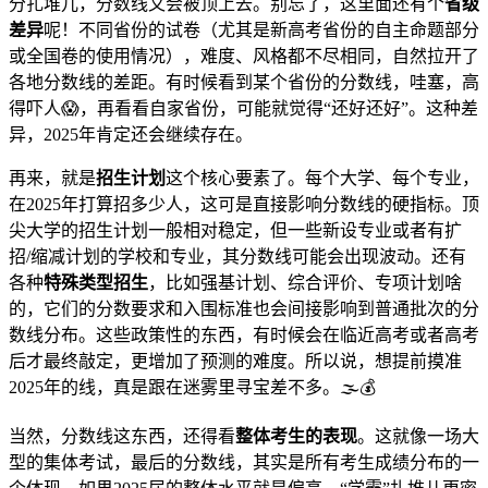
分扎堆儿，分数线又会被顶上去。别忘了，这里面还有个
省级
差异
呢！不同省份的试卷（尤其是新高考省份的自主命题部分
或全国卷的使用情况），难度、风格都不尽相同，自然拉开了
各地分数线的差距。有时候看到某个省份的分数线，哇塞，高
得吓人😱，再看看自家省份，可能就觉得“还好还好”。这种差
异，2025年肯定还会继续存在。
再来，就是
招生计划
这个核心要素了。每个大学、每个专业，
在2025年打算招多少人，这可是直接影响分数线的硬指标。顶
尖大学的招生计划一般相对稳定，但一些新设专业或者有扩
招/缩减计划的学校和专业，其分数线可能会出现波动。还有
各种
特殊类型招生
，比如强基计划、综合评价、专项计划啥
的，它们的分数要求和入围标准也会间接影响到普通批次的分
数线分布。这些政策性的东西，有时候会在临近高考或者高考
后才最终敲定，更增加了预测的难度。所以说，想提前摸准
2025年的线，真是跟在迷雾里寻宝差不多。🌫️💰
当然，分数线这东西，还得看
整体考生的表现
。这就像一场大
型的集体考试，最后的分数线，其实是所有考生成绩分布的一