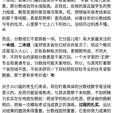
个体现。如果2025届的整体水平就是偏高，“学霸”扎堆儿更密
集，那分数线自然水涨船高。这背后，反映的是这届学生的努
力程度、教育资源的普及情况等等。哎，想想每年高考结束后
的那个等待期，真是煎熬啊！查完成绩，对着往年的分数线和
今年的位次，心里那个七上八下的劲儿，没经历过的真不懂。
🙏
而且，分数线它不是铁板一块，它分层儿呢！有大家最关注的
一本线
、
二本线
（虽然很多省份已经合并批次了，但这个概念
还是深入人心），还有各种批次的线。更细致地说，不同大
学、不同专业的录取分数更是千差万别。一个大学里的“王牌”
专业和普通专业，分数线可能天差地别。所以，与其死盯着那
个省控线不放，不如多研究一下目标院校目标专业的往年录取
数据，那个更有参考价值！📚
对于2025届的考生们来说，现在盯着具体的分数线数字是没啥
意义的，反而可能徒增焦虑。与其去猜那个未知数，不如把精
力实实在在地放在眼前：把该学的知识点吃透，把该做的题刷
明白，把每一次模拟考试当成真正的演练。
过程的扎实
，远比
对结果的臆测来得重要。分数线固然重要，它是你努力成果的