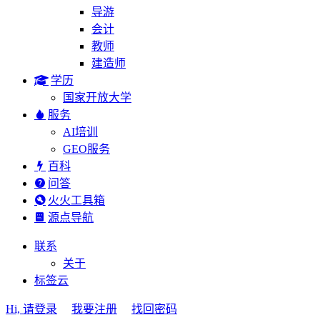
导游
会计
教师
建造师
学历
国家开放大学
服务
AI培训
GEO服务
百科
问答
火火工具箱
源点导航
联系
关于
标签云
Hi, 请登录
我要注册
找回密码