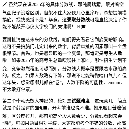
🗡️ 虽然现在说2025年的具体分数线，那纯属瞎猜，跟对着空
气画靶子没啥区别，但架不住大家伙儿心里痒痒，总想提前摸
摸底，找找感觉不是？毕竟，这
录取分数线
可是直接决定了你
能不能敲开心仪大学校门的关键啊！🚪🎓
要掰扯清楚这未来的分数线，咱们得先看看它到底受啥影响。
这可不是拍脑门儿定出来的数字，背后牵扯的因素那叫一个盘
根错节。首先，也是最显眼的一个变量，那肯定是
考生人数
啦！如果2025年的高考生总量嗖嗖往上涨📈，哪怕招生计划不
变，竞争激烈程度可想而知，分数线大概率是要跟着水涨船高
的。反之，如果人数略有下降，那说不定能稍微喘口气儿？但
这年头，感觉哪哪儿都在“卷”，人数下降的可能性，emmm，
不太敢打包票。
第二个牵动无数人神经的，绝对是
试题难度
！这玩意儿，简直
就是个薛定谔的猫🐈‍⬛，开考前谁也说不准。如果题目普遍偏
难，区分度拉开，那可能高分段人数会少，分数线看起来会
“降”；可如果题目相对平缓，大家都能考个不错的分数，那高