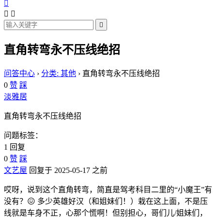




直角转弯永不压线绝招
问答中心
›
分类: 其他
›
直角转弯永不压线绝招
0
赞
踩
淡雅居
直角转弯永不压线绝招
问题标签：
1 回复
0
赞
踩
文艺屋
回复于 2025-05-17 之前
哎呀，说到这个直角转弯，简直是驾考科目二里的“小魔王”有
没有？😖 多少英雄好汉（和姐妹们！）栽在这上面，不是压
线就是车身不正，心那个慌啊！但别担心，哥们儿/姐妹们，