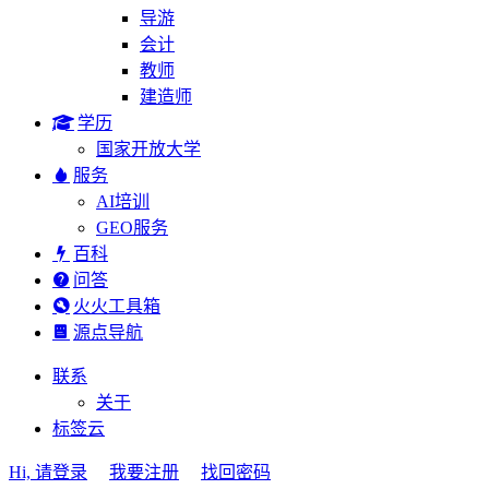
导游
会计
教师
建造师
学历
国家开放大学
服务
AI培训
GEO服务
百科
问答
火火工具箱
源点导航
联系
关于
标签云
Hi, 请登录
我要注册
找回密码