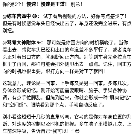
你的那个！
慢速！慢速是王道！
别急！
@练车苦逼中 😩：
试了看后视镜的方法，好像有点感觉了！
但是有时候感觉车头已经快出去了，车身还没完全进来，有点
别扭。
@驾考大神附体 ✨：
那可能是你回方向的时机稍晚了。当你
看出去，感觉车头已经和出口的车道差不多
平行
了，或者说车
头正对着出口方向，就果断回正方向。别等到车身完全拉直在
框里了再回，那样可能会把外侧甩出去一点点。记住，回正方
向的
时机
也很重要，跟打方向一样是
对正
了就回！
这玩意儿，理论是一回事，上手练又是另一回事。多练几次，
身体会形成记忆。刚开始可能需要眼睛、脑子、手脚各种协
调，有点手忙脚乱。但练到后来，你就会形成一种“肌肉记忆”
和“空间感”。眼睛看到那个点，手就自动反应了。
别小看这短短十几秒的直角转弯，它考的是你对车身位置的判
断、对速度的控制以及时机的把握。多在脑子里模拟几次，上
车前深呼吸，告诉自己“我可以！” 😎