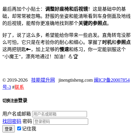
最后再加个小贴士：
调整好座椅和后视镜
！这是基础中的基
础，却常常被忽略。舒服的坐姿和能清晰看到车身侧面及地线
的后视镜，能帮你更准确地找到那个
关键的参照点
。
好了，说了这么多，希望能给你带来一些启发。直角转弯没那
么可怕，它只是在考验你的耐心和细心。掌握了
时机
和
参照点
这两把钥匙🔑，加上足够的
慢速
和练习，你一定能驯服这个
“小魔王”，漂亮地通过！加油！💪🏆
© 2019-2026
技能提升网
jinengtisheng.com
闽ICP备20007854
号-3
#
联系
登录
切换注册
用户名或邮箱
找回密码
密码
记住我