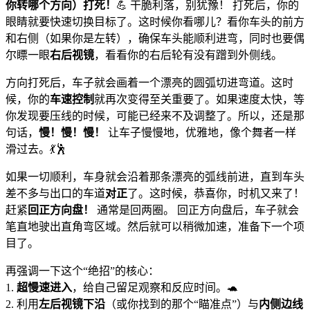
你转哪个方向）打死！
💪 干脆利落，别犹豫！ 打死后，你的
眼睛就要快速切换目标了。这时候你看哪儿？看你车头的前方
和右侧（如果你是左转），确保车头能顺利进弯，同时也要偶
尔瞟一眼
右后视镜
，看看你的右后轮有没有蹭到外侧线。
方向打死后，车子就会画着一个漂亮的圆弧切进弯道。这时
候，你的
车速控制
就再次变得至关重要了。如果速度太快，等
你发现要压线的时候，可能已经来不及调整了。所以，还是那
句话，
慢！慢！慢！
让车子慢慢地，优雅地，像个舞者一样
滑过去。💃🕺
如果一切顺利，车身就会沿着那条漂亮的弧线前进，直到车头
差不多与出口的车道
对正
了。这时候，恭喜你，时机又来了！
赶紧
回正方向盘！
通常是回两圈。 回正方向盘后，车子就会
笔直地驶出直角弯区域。然后就可以稍微加速，准备下一个项
目了。
再强调一下这个“绝招”的核心：
1.
超慢速进入
，给自己留足观察和反应时间。🐢
2. 利用
左后视镜下沿
（或你找到的那个“瞄准点”）与
内侧边线