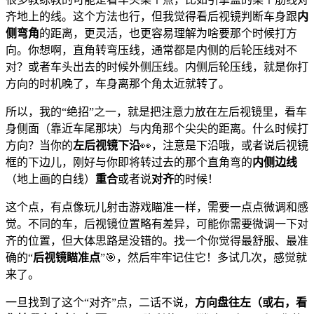
齐地上的线。这个方法也行，但我觉得看后视镜判断车身跟
内
侧弯角
的距离，更灵活，也更容易理解为啥要那个时候打方
向。你想啊，直角转弯压线，通常都是内侧的后轮压线对不
对？或者车头出去的时候外侧压线。内侧后轮压线，就是你打
方向的时机晚了，车身离那个角太近就转了。
所以，我的“绝招”之一，就是把注意力放在左后视镜里，看车
身侧面（靠近车尾那块）与内角那个尖尖的距离。什么时候打
方向？当你的
左后视镜下沿
👀，注意是下沿哦，或者说后视镜
框的下边儿，刚好与你即将转过去的那个直角弯的
内侧边线
（地上画的白线）
重合
或者说
对齐
的时候！
这个点，有点像玩儿射击游戏瞄准一样，需要一点点微调和感
觉。不同的车，后视镜位置略有差异，可能你需要微调一下对
齐的位置，但大体思路是没错的。找一个你觉得最舒服、最准
确的“
后视镜瞄准点
”🎯，然后牢牢记住它！多试几次，感觉就
来了。
一旦找到了这个“对齐”点，二话不说，
方向盘往左（或右，看