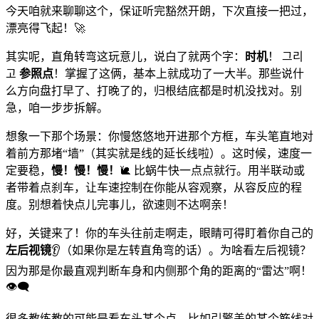
今天咱就来聊聊这个，保证听完豁然开朗，下次直接一把过，
漂亮得飞起！🚀
其实呢，直角转弯这玩意儿，说白了就两个字：
时机
！ 그리
고
参照点
！掌握了这俩，基本上就成功了一大半。那些说什
么方向盘打早了、打晚了的，归根结底都是时机没找对。别
急，咱一步步拆解。
想象一下那个场景：你慢悠悠地开进那个方框，车头笔直地对
着前方那堵“墙”（其实就是线的延长线啦）。这时候，速度一
定要稳，
慢！慢！慢！
🐌 比蜗牛快一点点就行。用半联动或
者带着点刹车，让车速控制在你能从容观察，从容反应的程
度。别想着快点儿完事儿，欲速则不达啊亲！
好，关键来了！你的车头往前走啊走，眼睛可得盯着你自己的
左后视镜
👂（如果你是左转直角弯的话）。为啥看左后视镜？
因为那是你最直观判断车身和内侧那个角的距离的“雷达”啊！
👁️‍🗨️
很多教练教的可能是看车头某个点，比如引擎盖的某个筋线对