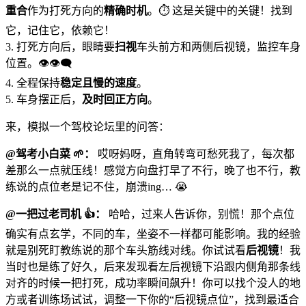
重合
作为打死方向的
精确时机
。⏱️ 这是关键中的关键！找到
它，记住它，依赖它！
3. 打死方向后，眼睛要
扫视
车头前方和两侧后视镜，监控车身
位置。👁️👁️‍🗨️
4. 全程保持
稳定且慢的速度
。
5. 车身摆正后，
及时回正方向
。
来，模拟一个驾校论坛里的问答：
@驾考小白菜 🌱：
哎呀妈呀，直角转弯可愁死我了，每次都
差那么一点就压线！感觉方向盘打早了不行，晚了也不行，教
练说的点位老是记不住，崩溃ing… 😭
@一把过老司机 👍：
哈哈，过来人告诉你，别慌！那个点位
确实有点玄学，不同的车，坐姿不一样都可能影响。我的经验
就是别死盯教练说的那个车头筋线对线。你试试看
后视镜
！我
当时也是练了好久，后来发现看左后视镜下沿跟内侧角那条线
对齐的时候一把打死，成功率瞬间飙升！你可以找个没人的地
方或者训练场试试，调整一下你的“后视镜点位”，找到最适合