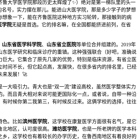
齐鲁大学医学院那段历史太辉煌了✨）绝对是第一梯队里的头一
的名号，实力摆在那儿。能进山大医学院，那是多少学子的梦想
你想象一下，能在齐鲁医院这种地方实习轮转，那接触到的病
医学院
无疑是首选。它的排名嘛，在全国都能挤进前列，在省
、
山东省医学科学院
、
山东省立医院
等单位合并组建的。2019年
山东医学研究和临床诊疗的重镇。这种强强联合（好吧，准确说
力巨大。它集合了原先几家的优势，特别是临床资源，有省立医
立时间不长，但它起点高，发展快，在很多省内的排名里，已经
来发展！🚀
是一大吸引力。青大也是“双一流”建设高校，虽然医学整体实力
的。而且青大相对来说可能更国际化一点，或者说，自带一种沿
，有时候你第二我第三，有时候反过来。这俩学校的选择，往往
特色。比如
滨州医学院
，这学校在康复医学方面很有名气，是它
鲁北地区，认可度很高。
潍坊医学院
，也是一所老牌的医学本科
之乡，这学校也有着较长的办学历史，在鲁西南地区有着良好的