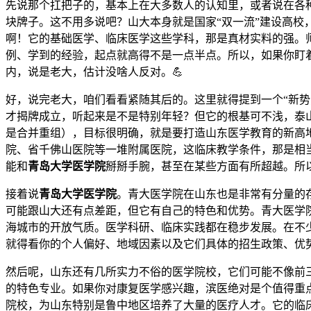
先说那个扛把子的，基本上在大多数人的认知里，或者说在各
块牌子。这不用多说吧？山大本身就是国家“双一流”建设高
啊！它的基础医学、临床医学这些学科，那是真材实料的强。
例、学到的经验，起点就高得不是一点半点。所以，如果你盯着
内，说是老大，估计没啥人反对。💪
好，说完老大，咱们看看紧随其后的。这里就得提到一个“新势
才揭牌成立，听起来是不是特别年轻？但它的根基可不浅，泰
是合并重组），目标很明确，就是要打造山东医学教育的新高
院、省千佛山医院等一堆附属医院，这临床教学条件，那是相
能和
青岛大学医学院
掰掰手腕，甚至在某些方面有所超越。所
接着说
青岛大学医学院
。青大医学院在山东也是非常有分量的存
可能跟山大还有点差距，但它有自己的特色和优势。青大医学
海城市的开放气质。医学科研、临床实践都在稳步发展。在不
就得看你的个人偏好、地域因素以及它们具体的招生政策、优
然后呢，山东还有几所实力不俗的医学院校，它们可能不像前
的特色专业。如果你对康复医学感兴趣，滨医绝对是个值得重
院校，为山东特别是鲁中地区培养了大量的医疗人才。它的临