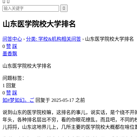



山东医学院校大学排名
问答中心
›
分类: 学校&机构相关问答
›
山东医学院校大学排名
0
赞
踩
墨香飘
山东医学院校大学排名
问题标签：
1 回复
0
赞
踩
如#梦如幻。ご
回复于 2025-05-17 之前
说到山东的医学院校嘛，这排名的事儿，说实话，是个绕不开的
年头，各种排名层出不穷，看的你眼花缭乱，而且吧，不同的
儿捋捋，山东这地界儿上，几所主要的医学院校大概都在啥位