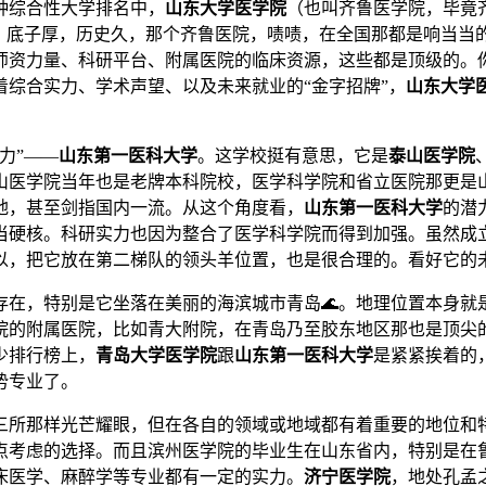
种综合性大学排名中，
山东大学医学院
（也叫齐鲁医学院，毕竟
校，底子厚，历史久，那个齐鲁医院，啧啧，在全国那都是响当当
师资力量、科研平台、附属医院的临床资源，这些都是顶级的。
综合实力、学术声望、以及未来就业的“金字招牌”，
山东大学
力”——
山东第一医科大学
。这学校挺有意思，它是
泰山医学院
山医学院当年也是老牌本科院校，医学科学院和省立医院那更是
地，甚至剑指国内一流。从这个角度看，
山东第一医科大学
的潜
当硬核。科研实力也因为整合了医学科学院而得到加强。虽然成
以，把它放在第二梯队的领头羊位置，也是很合理的。看好它的未
在，特别是它坐落在美丽的海滨城市青岛🌊。地理位置本身就
院的附属医院，比如青大附院，在青岛乃至胶东地区那也是顶尖
少排行榜上，
青岛大学医学院
跟
山东第一医科大学
是紧紧挨着的
势专业了。
三所那样光芒耀眼，但在各自的领域或地域都有着重要的地位和
点考虑的选择。而且滨州医学院的毕业生在山东省内，特别是在
床医学、麻醉学等专业都有一定的实力。
济宁医学院
，地处孔孟