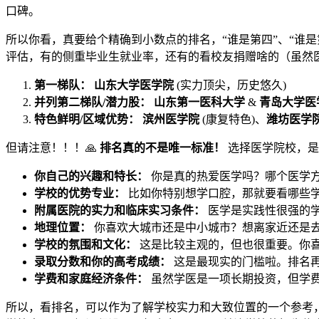
口碑。
所以你看，真要给个精确到小数点的排名，“谁是第四”、“谁
评估，有的侧重毕业生就业率，还有的看校友捐赠啥的（虽然
第一梯队：
山东大学医学院
(实力顶尖，历史悠久)
并列第二梯队/潜力股：
山东第一医科大学
&
青岛大学医
特色鲜明/区域优势：
滨州医学院
(康复特色)、
潍坊医学
但请注意！！！🙏
排名真的不是唯一标准！
选择医学院校，是
你自己的兴趣和特长：
你是真的热爱医学吗？哪个医学
学校的优势专业：
比如你特别想学口腔，那就要看哪些
附属医院的实力和临床实习条件：
医学是实践性很强的
地理位置：
你喜欢大城市还是中小城市？想离家近还是
学校的氛围和文化：
这是比较主观的，但也很重要。你
录取分数和你的高考成绩：
这是最现实的门槛啦。排名再
学费和家庭经济条件：
虽然学医是一项长期投资，但学
所以，看排名，可以作为了解学校实力和大致位置的一个参考