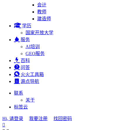
会计
教师
建造师
学历
国家开放大学
服务
AI培训
GEO服务
百科
问答
火火工具箱
源点导航
联系
关于
标签云
Hi, 请登录
我要注册
找回密码
