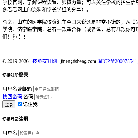
学校官网，了解课程设置、师资力量；可以关注学校的招生信
多看看网上的资料和学长学姐的分享）。
总之，山东的医学院校资源在全国来说还是非常不错的，从顶
学院
、
济宁医学院
，总有一款适合你（或者说，总有几款你可以
们！🩺💉💊
© 2019-2026
技能提升网
jinengtisheng.com
闽ICP备20007854号
登录
切换注册
用户名或邮箱
找回密码
密码
记住我
注册
切换登录
用户名