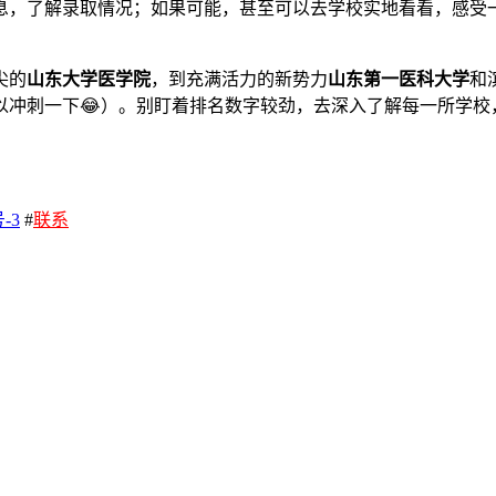
息，了解录取情况；如果可能，甚至可以去学校实地看看，感受
尖的
山东大学医学院
，到充满活力的新势力
山东第一医科大学
和
冲刺一下😂）。别盯着排名数字较劲，去深入了解每一所学校
-3
#
联系