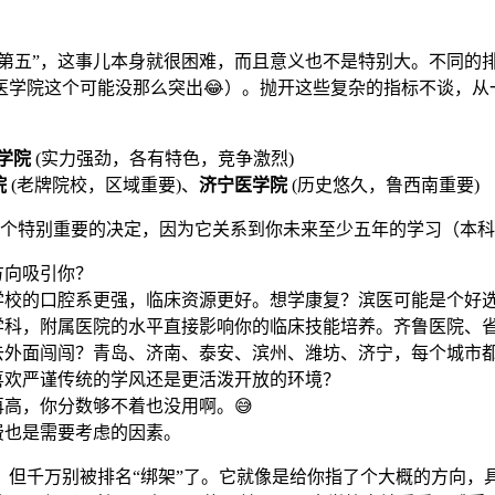
是第五”，这事儿本身就很困难，而且意义也不是特别大。不同的
医学院这个可能没那么突出😂）。抛开这些复杂的指标不谈，从
学院
(实力强劲，各有特色，竞争激烈)
院
(老牌院校，区域重要)、
济宁医学院
(历史悠久，鲁西南重要)
个特别重要的决定，因为它关系到你未来至少五年的学习（本科
方向吸引你？
学校的口腔系更强，临床资源更好。想学康复？滨医可能是个好
学科，附属医院的水平直接影响你的临床技能培养。齐鲁医院、
去外面闯闯？青岛、济南、泰安、滨州、潍坊、济宁，每个城市
喜欢严谨传统的学风还是更活泼开放的环境？
高，你分数够不着也没用啊。😅
费也是需要考虑的因素。
，但千万别被排名“绑架”了。它就像是给你指了个大概的方向，