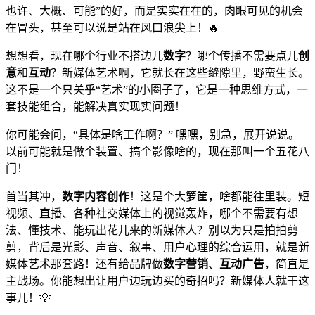
也许、大概、可能”的好，而是实实在在的，肉眼可见的机会
在冒头，甚至可以说是站在风口浪尖上！🔥
想想看，现在哪个行业不搭边儿
数字
？哪个传播不需要点儿
创
意
和
互动
？新媒体艺术啊，它就长在这些缝隙里，野蛮生长。
这不是一个只关乎“艺术”的小圈子了，它是一种思维方式，一
套技能组合，能解决真实现实问题！
你可能会问，“具体是啥工作啊？” 嘿嘿，别急，展开说说。
以前可能就是做个装置、搞个影像啥的，现在那叫一个五花八
门！
首当其冲，
数字内容创作
！这是个大箩筐，啥都能往里装。短
视频、直播、各种社交媒体上的视觉轰炸，哪个不需要有想
法、懂技术、能玩出花儿来的新媒体人？别以为只是拍拍剪
剪，背后是光影、声音、叙事、用户心理的综合运用，就是新
媒体艺术那套路！还有给品牌做
数字营销
、
互动广告
，简直是
主战场。你能想出让用户边玩边买的奇招吗？新媒体人就干这
事儿！💡