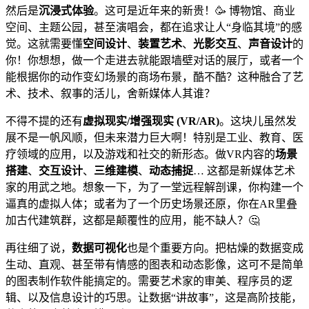
然后是
沉浸式体验
。这可是近年来的新贵！🥳 博物馆、商业
空间、主题公园，甚至演唱会，都在追求让人“身临其境”的感
觉。这就需要懂
空间设计
、
装置艺术
、
光影交互
、
声音设计
的
你！你想想，做一个走进去就能跟墙壁对话的展厅，或者一个
能根据你的动作变幻场景的商场布景，酷不酷？这种融合了艺
术、技术、叙事的活儿，舍新媒体人其谁？
不得不提的还有
虚拟现实/增强现实 (VR/AR)
。这块儿虽然发
展不是一帆风顺，但未来潜力巨大啊！特别是工业、教育、医
疗领域的应用，以及游戏和社交的新形态。做VR内容的
场景
搭建
、
交互设计
、
三维建模
、
动态捕捉
… 这都是新媒体艺术
家的用武之地。想象一下，为了一堂远程解剖课，你构建一个
逼真的虚拟人体；或者为了一个历史场景还原，你在AR里叠
加古代建筑群，这都是颠覆性的应用，能不缺人？🤔
再往细了说，
数据可视化
也是个重要方向。把枯燥的数据变成
生动、直观、甚至带有情感的图表和动态影像，这可不是简单
的图表制作软件能搞定的。需要艺术家的审美、程序员的逻
辑、以及信息设计的巧思。让数据“讲故事”，这是高阶技能，