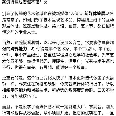
薪资待遇也普遍不错！💰
别忘了传统的艺术领域也在被新媒体“入侵”。
新媒体策展
现在
是常态了，如何用数字技术呈现艺术品、构建线上线下的互动
观展体验，这都是新课题。美术馆、画廊、艺术节，都在招聘
懂这些的专业人士。
当然，这碗饭看着香，吃起来可没那么容易。它要求你具备超
强的
跨界能力
！💪 你得是半个艺术家、半个工程师、半个设
计师、半个产品经理，甚至还得懂点心理学和社会学。光有艺
术创意不够，你得懂代码、懂硬件、懂用户；光有技术牛逼也
不行，你得有审美、有思想、能讲好一个故事。
更重要的是，这个行业变化太快了！技术更新迭代像坐了火箭
🚀一样，昨天还在玩投影映射，今天就流行体积捕捉了。所以
持续学习能力
和对新技术、新趋势的
敏感度
是命脉。三天不学
习，可能就落伍了。
而且，不是说学了新媒体艺术就一定能进大厂、拿高薪。刚入
行可能也得从零做起，从小项目开始。但它的优势在于，一旦