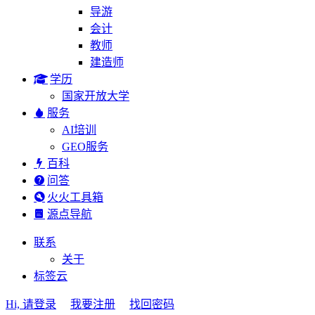
导游
会计
教师
建造师
学历
国家开放大学
服务
AI培训
GEO服务
百科
问答
火火工具箱
源点导航
联系
关于
标签云
Hi, 请登录
我要注册
找回密码