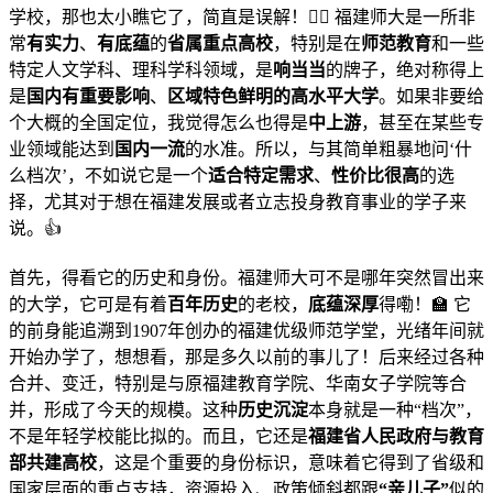
学校，那也太小瞧它了，简直是误解！🙅‍♀️ 福建师大是一所非
常
有实力
、
有底蕴
的
省属重点高校
，特别是在
师范教育
和一些
特定人文学科、理科学科领域，是
响当当
的牌子，绝对称得上
是
国内有重要影响
、
区域特色鲜明的高水平大学
。如果非要给
个大概的全国定位，我觉得怎么也得是
中上游
，甚至在某些专
业领域能达到
国内一流
的水准。所以，与其简单粗暴地问‘什
么档次’，不如说它是一个
适合特定需求
、
性价比很高
的选
择，尤其对于想在福建发展或者立志投身教育事业的学子来
说。👍
首先，得看它的历史和身份。福建师大可不是哪年突然冒出来
的大学，它可是有着
百年历史
的老校，
底蕴深厚
得嘞！🏫 它
的前身能追溯到1907年创办的福建优级师范学堂，光绪年间就
开始办学了，想想看，那是多久以前的事儿了！后来经过各种
合并、变迁，特别是与原福建教育学院、华南女子学院等合
并，形成了今天的规模。这种
历史沉淀
本身就是一种“档次”，
不是年轻学校能比拟的。而且，它还是
福建省人民政府与教育
部共建高校
，这是个重要的身份标识，意味着它得到了省级和
国家层面的重点支持，资源投入、政策倾斜都跟
“亲儿子”
似的