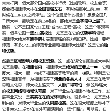
常常打架，但大部分国内高校排行榜（比如软科、校友会等）
都会把福建师大排在
全国百强左右
，有时候能冲进前100，有
时候在110-130之间浮动。这个位置是什么概念？想想全国几
千所大学，能稳定在前150名的，那绝对是
金字塔中上层
了。
确实，它不是国家“211工程”或“985工程”高校，这是个客观事
实，但拿它跟
一些211高校
比，尤其是在它的
优势学科
领域，
福建师大绝对有
掰手腕
💪甚至更强的实力和口碑。比如，要考
师范，有多少211的师范专业能和福建师大比呢？这是它的
独
特优势
。
然后是
区域影响力和校友资源
。这一点在谈论省属重点大学时
尤其重要。在
福建省内
，福建师大是
绝对的王者之一
👑！它和
厦大、福大一起，构成了福建高等教育的第一梯队。特别是它
深耕福建百年，为福建培养了
海量的各类人才
，尤其是在教育
界和文化界，师大校友遍天下，
人脉广得可怕
！🤯 这种强大
的
校友网络
和
地域认可度
，对于毕业生在福建本地找工作、发
展事业来说，是
实实在在的光环
和助力。很多单位，尤其是体
制内的，对师大毕业生的
认同度极高
。这在很大程度上弥补了
它非985/211身份在省外可能遇到的一些“门槛”。可以说，在