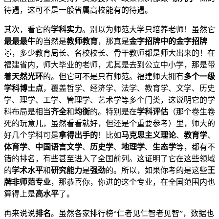
待遇，这可不是一般省属高校能有的待遇。
其次，看它的
学科实力
。别以为师范大学只培养老师！虽然它
最最最牛
的当然是
教师教育
，那真是
金字招牌中的金字招牌
🥇，多少教育局长、名校校长、骨干教师都是师大出来的！在
福建省内，师大毕业的老师，尤其是去到公立中小学，那是带
着
天然光环
的。但它可不是只有师范。福建师大拥有
多个一级
学科博士点
，覆盖哲学、经济学、法学、教育学、文学、历史
学、理学、工学、管理学、艺术学等多个门类，这说明它的学
科布局是相当
齐全
和
均衡
的。特别是在
学科评估
（那个卷生卷
死的玩意儿，虽然看看就好，但还是个重要参考）里，师大的
好几个学科可是
拿得出手的
！比如
马克思主义理论
、
教育学
、
体育学
、
中国语言文学
、
历史学
、
地理学
、
生态学
等，都有不
错的排名，有些甚至进入了全国前列。这证明了它在这些领域
的
学术水平
和
研究能力
是
强劲
的。所以，如果你考的是这些
王
牌非师范专业
，那恭喜你，你进的这个专业，在全国范围内也
算得上是
高水平
了。
再来说说
排名
。虽然各家排行榜“仁者见仁智者见智”，数据也