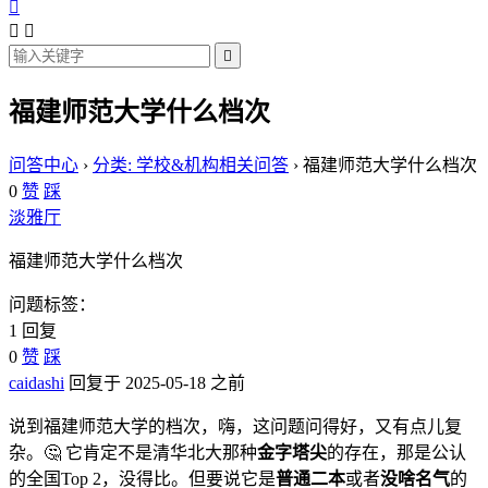




福建师范大学什么档次
问答中心
›
分类: 学校&机构相关问答
›
福建师范大学什么档次
0
赞
踩
淡雅厅
福建师范大学什么档次
问题标签：
1 回复
0
赞
踩
caidashi
回复于 2025-05-18 之前
说到福建师范大学的档次，嗨，这问题问得好，又有点儿复
杂。🤔 它肯定不是清华北大那种
金字塔尖
的存在，那是公认
的全国Top 2，没得比。但要说它是
普通二本
或者
没啥名气
的