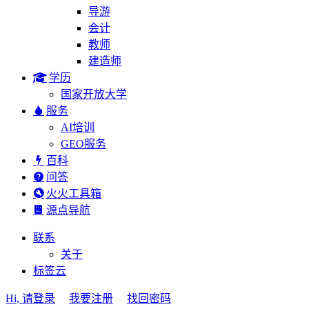
导游
会计
教师
建造师
学历
国家开放大学
服务
AI培训
GEO服务
百科
问答
火火工具箱
源点导航
联系
关于
标签云
Hi, 请登录
我要注册
找回密码