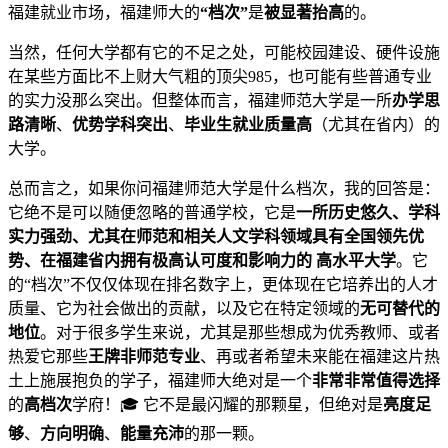
福建就业市场，福建师大的
“档次”
是
被显著抬高
的。
当然，任何大学都有它的不足之处，可能校园建设、硬件设施
在某些方面比不上财大气粗的顶尖985，也可能有些普通专业
的实力没那么突出。但整体而言，福建师范大学是一所
办学思
路清晰
、
优势学科突出
、
毕业生就业质量高
（尤其在省内）的
大学。
总而言之，如果你问福建师范大学是什么档次，我的回答是：
它绝不是可以随便忽略的普通学校，它是
一所历史悠久、学科
实力强劲、尤其在师范和相关人文学科领域具有全国领先优
势、在福建省内拥有极高认可度和影响力的
高水平大学
。它
的“档次”不仅仅体现在排名数字上，更体现在它培养出的人才
质量、它为社会做出的贡献，以及它在特定领域的
无可替代的
地位
。对于很多学生来说，尤其是那些想成为优秀教师、或者
热爱它那些
王牌非师范专业
、再或者希望未来能在福建这片热
土上施展抱负的学子，福建师大绝对是一个
非常非常值得选择
的
高档次
学府！🎓 它不是最闪耀的那颗星，但绝对是
亮度足
够
、
方向明确
、
能量充沛
的那一颗。