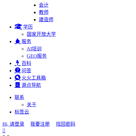
会计
教师
建造师
学历
国家开放大学
服务
AI培训
GEO服务
百科
问答
火火工具箱
源点导航
联系
关于
标签云
Hi, 请登录
我要注册
找回密码
