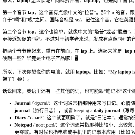
那么，
laptop
怎么读呢？同样拆开看：
lap-top
，也是两个音节
第一个音节
lap
，这个音有点像中文的“拉普”。那个
的音，
a
介于“啊”和“哎”之间。国际音标是 /æ/。记住这个音，它在英语里挺常见的，
第二个音节
top
，这个也简单，就像中文的“塔普”或者“脱普”
更接近短促的“哦”。不过对于初学者来说，发成有点像“啊”的音就可以啦。
把两个音节连起来，重音在前面，在
lap
上。连起来就是
ˈlæpˌ
硬朗一些？毕竟是个电子产品嘛！🖥️
所以，下次你想说你的电脑，就用
laptop
。比如：“My
laptop
i
架了？😂）。
话说回来，英语里还有一些其他的词，也可能跟“笔记本”这个
Journal
/ˈdʒɜːrnl/：这个词通常指那种用来写日
journal
（旅行日志），或者 keeping a
daily journal
（写每
Diary
/ˈdaɪəri/：这个就更明确了，就是“日记本”
Notepad
/ˈnoʊtˌpæd/：这个词通常指那种比较小
更零散。有时候也指电脑或手机里的记事本应用（比如 Window