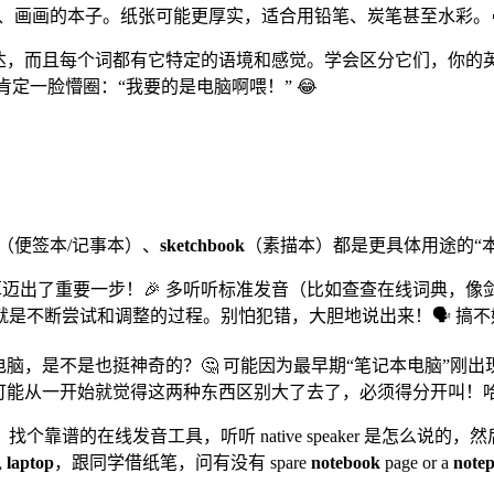
用来素描、画画的本子。纸张可能更厚实，适合用铅笔、炭笔甚至水彩。
表达，而且每个词都有它特定的语境和感觉。学会区分它们，你的
定一脸懵圈：“我要的是电脑啊喂！” 😂
（便签本/记事本）、
sketchbook
（素描本）都是更具体用途的“本
迈出了重要一步！🎉 多听听标准发音（比如查查在线词典，
是不断尝试和调整的过程。别怕犯错，大胆地说出来！🗣️ 搞
电脑，是不是也挺神奇的？🤔 可能因为最早期“笔记本电脑”刚
，可能从一开始就觉得这两种东西区别大了去了，必须得分开叫！
谱的在线发音工具，听听 native speaker 是怎么说的
说
laptop
，跟同学借纸笔，问有没有 spare
notebook
page or a
note