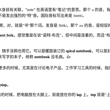
就有关联，”note” 在英语里有“笔记”的意思。那个
的音，有
o
出强烈的“特”音。国际音标写出来是 /noʊt/。
，对，就是“书”那个词。发音是 /bʊk/。那个
的音，是短促的
oo
noʊtˌbʊk
。感觉像是在说“诺特-布克”，但中间是连着的，而且“
，随手涂鸦也用它。可以是螺旋装订的
spiral notebook
，可以是
来写字的本子，统称
notebook
没毛病。👍
候，更多的时候，尤其是在讨论电子产品、工作学习工具的时候，
ptop
。
着的时候，把电脑放在大腿上，就是放在你的
lap
上。
top
就是“