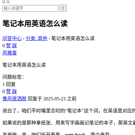



笔记本用英语怎么读
问答中心
›
分类: 其他
›
笔记本用英语怎么读
0
赞
踩
风雅客
笔记本用英语怎么读
问题标签：
1 回复
0
赞
踩
像风很洒脱
回复于 2025-05-23 之前
说白了，咱们平时嘴里念叨的“笔记本”这个词，在英语里对应
如果说的是那种拿纸张、用来写字画画记笔记的本子，那英文
发音嘛，来，咱们拆开看看。
note-book
，两个音节。