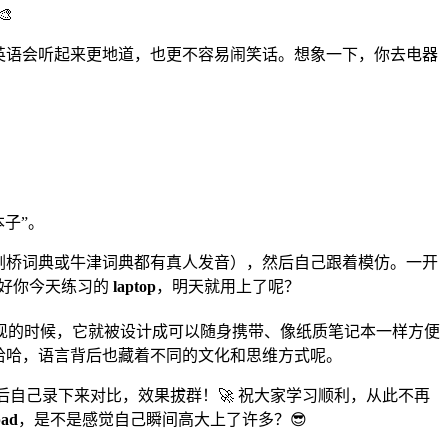

英语会听起来更地道，也更不容易闹笑话。想象一下，你去电器
子”。
像剑桥词典或牛津词典都有真人发音），然后自己跟着模仿。一开
不好你今天练习的
laptop
，明天就用上了呢？
出现的时候，它就被设计成可以随身携带、像纸质笔记本一样方便
哈哈，语言背后也藏着不同的文化和思维方式呢。
，然后自己录下来对比，效果拔群！🚀 祝大家学习顺利，从此不再
pad
，是不是感觉自己瞬间高大上了许多？😎