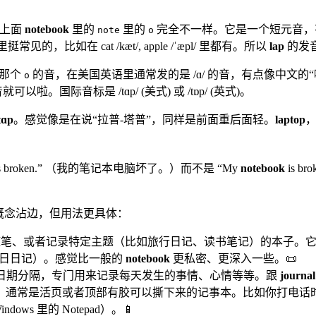
。
跟上面
notebook
里的
里的
完全不一样。它是一个短元音，
note
o
比如在 cat /kæt/, apple /ˈæpl/ 里都有。所以
lap
的发音是
。那个
的音，在美国英语里通常发的是 /ɑ/ 的音，有点像中文的“
o
国际音标是 /tɑp/ (美式) 或 /tɒp/ (英式)。
tɑp
。感觉像是在说“拉普-塔普”，同样是前面重后面轻。
laptop
，
s broken.” （我的笔记本电脑坏了。）而不是 “My
notebook
is 
概念沾边，但用法更具体：
记、心情随笔、或者记录特定主题（比如旅行日记、读书笔记）的本
日日记）。感觉比一般的
notebook
更私密、更深入一些。📜
。通常按日期分隔，专门用来记录每天发生的事情、心情等等。跟
journal
、比较薄、通常是活页或者顶部有胶可以撕下来的记事本。比如你打
s 里的 Notepad）。📱