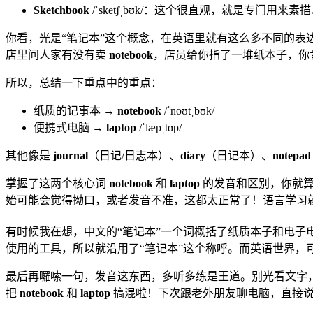
Sketchbook
/ˈsketʃˌbʊk/：这个很直观，就是专门
你看，光是“笔记本”这个概念，在英语里就有这么多不同的
店里问人家有没有卖
notebook
，店员给你指了一堆纸本子，你肯
所以，总结一下重点中的重点：
纸质的记事本 →
notebook
/ˈnoʊtˌbʊk/
便携式电脑 →
laptop
/ˈlæpˌtɑp/
其他像是
journal
（日记/日志本）、
diary
（日记本）、
notepad
掌握了这两个核心词
notebook
和
laptop
的发音和区别，你就算
始可能会觉得拗口，或者发音不准，这都太正常了！语言学习就
有时候我在想，中文的“笔记本”一个词概括了纸质本子和电子
使用的工具，所以就沿用了“笔记本”这个称呼。而英语世界
最后再囉嗦一句，发音这东西，多听多练是王道。别光看文字，找个靠
把
notebook
和
laptop
搞混啦！下次跟老外朋友聊电脑，直接