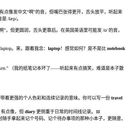
有点像发中文“啊”的音，但嘴巴张得更开，舌头放平，听起来
 /læp/。
啊”，但更圆润，舌头更靠后。在英国英语里可能发 /ɒ/ 的音，
laptop。来，跟着我念：
laptop
！感觉如何？是不是比
notebook
broken.” （我的纸笔记本坏了——听起来有点搞笑，难道是本子散
子。它带着更强的个人色彩和连续记录的意味。你可以写一份
travel
有点像，但
diary
更侧重于日常的时间线记录。📅
电话时随手拿起来记个号码、记个待办事项的那种小本子，更随意、