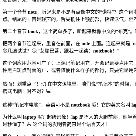
第一个音节
note
，听起来是不是有点像中文的“诺特”？这个词本身
点。结尾的
音是轻声的，舌尖抵住上颚前部，快速送气，但不是发
t
第二个音节
book
，这个简单多了，听起来就像中文的“布克”。嗯
把两个音节连起来，重音在前面，在
note
上面。连起来就是
ˈ
念几遍试试？🤔 “艾瑞巴蒂，跟我一起读：
notebook
！”
这个词应用范围可广了：上课记笔记用它，开会记录要点用它
种黑白斑点封面的），或者随便什么样子的都行，只要它是用
然而！划重点了！💥 在中文语境里，咱们说“笔记本”的时
携式电脑！对不对？💻
这种“笔记本电脑”，英语可不是
notebook
哦！它的英文名叫
la
为什么叫
laptop
呢？超级形象！
lap
是指人的大腿前部，你坐
是秒懂了？🤣 这个词的发明者简直是个语言天才！