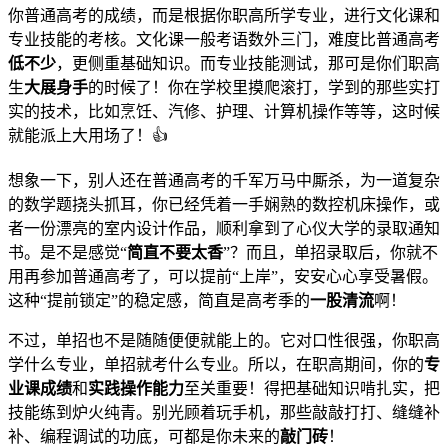
你普通高考的成绩，而是根据你职高所学专业，进行文化课和
专业技能的考核。文化课一般考语数外三门，难度比普通高考
低不少
，更侧重基础知识。而专业技能测试，那可是你们职高
生
大展身手
的时候了！你在学校里摸爬滚打，学到的那些实打
实的技术，比如烹饪、汽修、护理、计算机操作等等，这时候
就能派上大用场了！👍
想象一下，别人还在普通高考的千军万马中厮杀，为一道复杂
的数学题挠头抓耳，你已经凭着一手娴熟的数控机床操作，或
者一份漂亮的室内设计作品，顺利拿到了心仪大学的录取通知
书。是不是感觉“
简直不要太香
”？而且，单招录取后，你就不
用再参加普通高考了，可以提前“上岸”，安安心心享受暑假。
这种“提前锁定”的稳定感，简直是高考季的
一股清流
啊！
不过，单招也不是随随便便就能上的。它对口性很强，你职高
学什么专业，单招就考什么专业。所以，在职高期间，你的
专
业课成绩
和
实践操作能力
至关重要！得把基础知识啃扎实，把
技能练到炉火纯青。别光顾着玩手机，那些敲敲打打、缝缝补
补、编程调试的功底，可都是你未来的
敲门砖
！