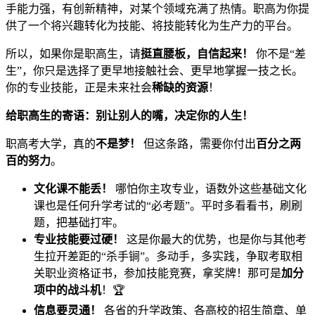
手能力强，有创新精神，对某个领域充满了热情。职高为你提
供了一个将兴趣转化为技能、将技能转化为生产力的平台。
所以，如果你是职高生，请
挺直腰板，自信起来！
你不是“差
生”，你只是选择了更早地接触社会、更早地掌握一技之长。
你的专业技能，正是未来社会
稀缺的资源
！
给职高生的寄语：别让别人的嘴，决定你的人生！
职高考大学，真的
不是梦！
但这条路，需要你付出
百分之两
百的努力
。
文化课不能丢！
哪怕你主攻专业，语数外这些基础文化
课也是任何升学考试的“必考题”。平时多看看书，刷刷
题，把基础打牢。
专业技能要过硬！
这是你最大的优势，也是你与其他考
生拉开差距的“杀手锏”。多动手，多实践，争取考取相
关职业资格证书，参加技能竞赛，拿奖牌！那可是
加分
项中的战斗机
！🏆
信息要灵通！
各省的升学政策、各高校的招生简章、单