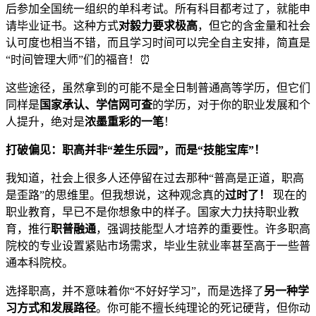
后参加全国统一组织的单科考试。所有科目都考过了，就能申
请毕业证书。这种方式
对毅力要求极高
，但它的含金量和社会
认可度也相当不错，而且学习时间可以完全自主安排，简直是
“时间管理大师”们的福音！⏰
这些途径，虽然拿到的可能不是全日制普通高等学历，但它们
同样是
国家承认、学信网可查
的学历，对于你的职业发展和个
人提升，绝对是
浓墨重彩的一笔
！
打破偏见：职高并非“差生乐园”，而是“技能宝库”！
我知道，社会上很多人还停留在过去那种“普高是正道，职高
是歪路”的思维里。但我想说，这种观念真的
过时了！
现在的
职业教育，早已不是你想象中的样子。国家大力扶持职业教
育，推行
职普融通
，强调技能型人才培养的重要性。许多职高
院校的专业设置紧贴市场需求，毕业生就业率甚至高于一些普
通本科院校。
选择职高，并不意味着你“不好好学习”，而是选择了
另一种学
习方式和发展路径
。你可能不擅长纯理论的死记硬背，但你动