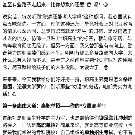
甚至有些路子走起来，比你想象的还要“香”呢！😉
说实话，每次听到“职高还能考大学吗”这种疑问，我心里就有
点五味杂陈。一方面，理解这种迷茫，毕竟社会上对职业教育
的偏见根深蒂固，总觉得职高就是“差生”的归宿，是没得选了
才去的地方。仿佛一旦贴上“职高生”的标签，就与象牙塔、与
高等教育彻底无缘了。但另一方面，我又替那些有志向上、勤
奋努力的职高娃们感到不平。明明有那么多条路通向大学，为
什么总有人视而不见，甚至言之凿凿地宣判“死刑”呢？这种观
念，简直就是给孩子们的人生设限，太要命了！🤯
来来来，今天我就给你们好好捋一捋，职高生究竟是怎么
杀出
重围
，
逆袭大学梦
的！别听那些“劝退”的鬼话，咱们凭实力说
话！💪
第一条康庄大道：高职单招——你的“专属高考”！
这绝对是职高生升学的主力军，也是最值得你
铆足劲儿冲刺
的
路径之一！啥是
高职单招
？简单来说，就是高等职业院校（也
就是我们常说的专科院校）自己组织的
单独招生考试
。它不看