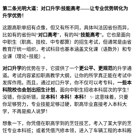
第二条光明大道：对口升学/技能高考——让专业优势转化为
升学优势！
这跟高职单招有点像，但又有所不同，具体叫法因省份而异，
比如有的省份叫“
对口高考
”，有的叫“
技能高考
”。它也是面向
中职生（职高、技校、中专都算）的招生考试，但通常是由省
教育厅统一组织，考试科目也基本涵盖文化课（语数外）和专
业课（理论+技能）。
对口升学
的优势在于，它提供了一个
更公平、更规范
的升学通
道。考试内容紧扣职高教学大纲，让你的所学真正能在考试中
发挥作用。而且，通过对口升学，你不仅可以考专科，
一些本
科院校也会划出招生计划
，面向中职生招收本科层次的学生！
没错，你没听错，是
本科！本科！本科！
✨ 这意味着，只要
你足够努力，专业技能足够过硬，职高毕业直接考入本科大
学，不再是痴人说梦！
想象一下，你凭借在职高学到的烹饪技艺，考入了某大学的烹
饪专业本科班；或者凭借汽修本领，进入了车辆工程的本科殿