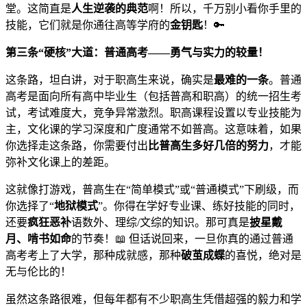
堂。这简直是
人生逆袭的典范
啊！所以，千万别小看你手里的
技能，它们就是你通往高等学府的
金钥匙
！🔑
第三条“硬核”大道：普通高考——勇气与实力的较量！
这条路，坦白讲，对于职高生来说，确实是
最难的一条
。普通
高考是面向所有高中毕业生（包括普高和职高）的统一招生考
试，考试难度大，竞争异常激烈。职高课程设置以专业技能为
主，文化课的学习深度和广度通常不如普高。这意味着，如果
你选择走这条路，你需要付出
比普高生多好几倍的努力
，才能
弥补文化课上的差距。
这就像打游戏，普高生在“简单模式”或“普通模式”下刷级，而
你选择了“
地狱模式
”。你得在学好专业课、练好技能的同时，
还要
疯狂恶补
语数外、理综/文综的知识。那可真是
披星戴
月、啃书如命
的节奏！📖 但话说回来，一旦你真的通过普通
高考考上了大学，那种成就感，那种
破茧成蝶
的喜悦，绝对是
无与伦比的！
虽然这条路很难，但每年都有不少职高生凭借超强的毅力和学