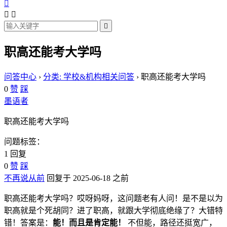




职高还能考大学吗
问答中心
›
分类: 学校&机构相关问答
›
职高还能考大学吗
0
赞
踩
墨语者
职高还能考大学吗
问题标签：
1 回复
0
赞
踩
不再说从前
回复于 2025-06-18 之前
职高还能考大学吗？哎呀妈呀，这问题老有人问！是不是以为
职高就是个死胡同？进了职高，就跟大学彻底绝缘了？大错特
错！答案是：
能！而且是肯定能！
不但能，路径还挺宽广，