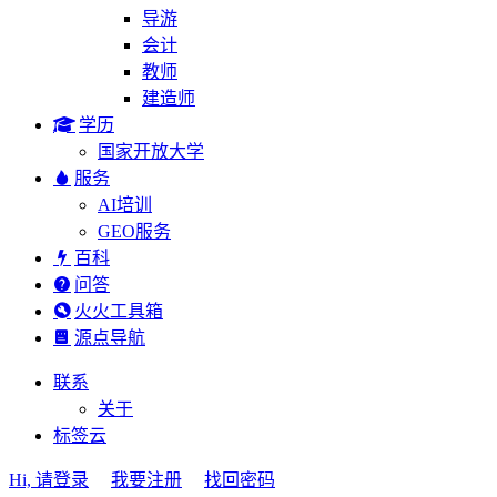
导游
会计
教师
建造师
学历
国家开放大学
服务
AI培训
GEO服务
百科
问答
火火工具箱
源点导航
联系
关于
标签云
Hi, 请登录
我要注册
找回密码