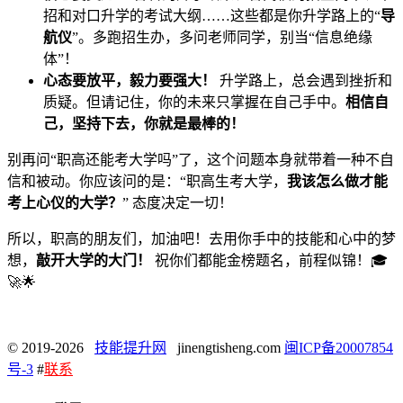
招和对口升学的考试大纲……这些都是你升学路上的“
导
航仪
”。多跑招生办，多问老师同学，别当“信息绝缘
体”！
心态要放平，毅力要强大！
升学路上，总会遇到挫折和
质疑。但请记住，你的未来只掌握在自己手中。
相信自
己，坚持下去，你就是最棒的！
别再问“职高还能考大学吗”了，这个问题本身就带着一种不自
信和被动。你应该问的是：“职高生考大学，
我该怎么做才能
考上心仪的大学？
” 态度决定一切！
所以，职高的朋友们，加油吧！去用你手中的技能和心中的梦
想，
敲开大学的大门！
祝你们都能金榜题名，前程似锦！🎓
🚀🌟
© 2019-2026
技能提升网
jinengtisheng.com
闽ICP备20007854
号-3
#
联系