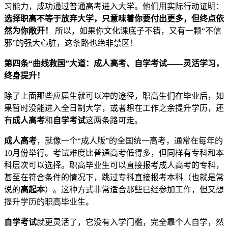
习能力，成功通过普通高考进入大学。他们用实际行动证明：
选择职高不等于放弃大学，只意味着你要付出更多，但终点依
然为你敞开！
所以，如果你文化课底子不错，又有一颗“不信
邪”的强大心脏，这条路也绝非禁区！
第四条“曲线救国”大道：成人高考、自学考试——灵活学习，
终身提升！
除了上面那些应届生就可以冲的途径，职高生们在毕业后，如
果暂时没能进入全日制大学，或者想在工作之余提升学历，还
有
成人高考
和
自学考试
这两条路可走。
成人高考
，就像一个“成人版”的全国统一高考，通常在每年的
10月份举行。考试难度比普通高考低得多，但同样有专科和本
科层次可以选择。职高毕业生可以直接报考成人高考的专科，
甚至在符合条件的情况下，跳过专科直接报考本科（也就是常
说的
高起本
）。这种方式非常适合那些已经参加工作，但又想
提升学历的职高毕业生。
自学考试
就更灵活了，它没有入学门槛，完全靠个人自学，然