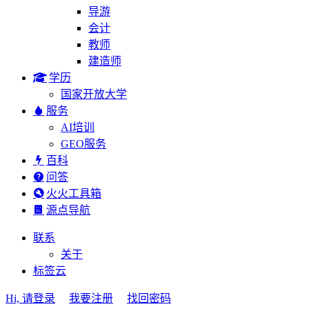
导游
会计
教师
建造师
学历
国家开放大学
服务
AI培训
GEO服务
百科
问答
火火工具箱
源点导航
联系
关于
标签云
Hi, 请登录
我要注册
找回密码