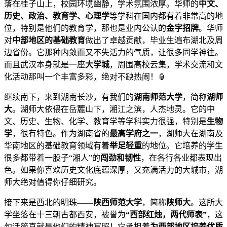
落在桂子山上，校园环境幽静，学术氛围浓厚。华师的
中文、
历史、政治、教育学、心理学
等学科在国内都有着非常高的地
位，特别是他们的教育学，那也是业内公认的
金字招牌
。华师
对
中部地区的基础教育
做出了卓越贡献，毕业生遍布湖北及周
边省份。它那种内敛而又不失活力的气质，让很多同学神往。
而且武汉本身就是一座
大学城
，周围高校云集，学术交流和文
化活动那叫一个丰富多彩，绝对不缺热闹！🏮
继续南下，来到湖南长沙，有我们的
湖南师范大学
，简称
湖师
大
。湖师大依偎在岳麓山下，湘江之滨，人杰地灵。它的中
文、历史、生物、化学、教育学等学科实力很强，特别是
生物
学
，很有特色。作为湖南省的
最高学府之一
，湖师大在湖南及
华南地区的基础教育领域有着
举足轻重
的地位。它培养的学生
很多都带着一股子“湘人”的
闯劲和韧性
，在各行各业都表现出
色。如果你喜欢历史文化底蕴深厚，又充满活力的大城市，湖
师大绝对值得你仔细研究。
接下来是西北的明珠——
陕西师范大学
，简称
陕师大
。这所大
学坐落在十三朝古都西安，被誉为
“西部红烛，两代师表”
，这
句话简直就是他们的精神写照！它承担着
为西部地区培养优质