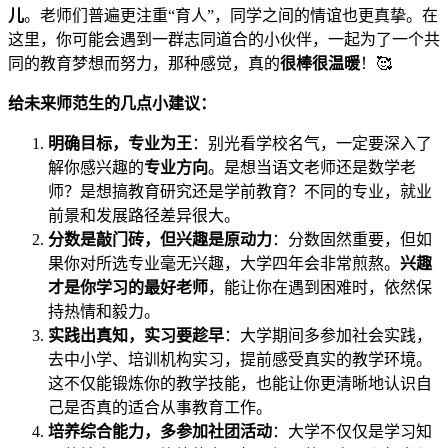
儿
。老师们普遍更注重“育人”，同学之间的情谊也更真挚。在
这里，你可能会遇到一群志同道合的小伙伴，一起为了一个共
同的教育梦想而努力，那种感觉，真的
很棒很温暖
！🥰
给未来师范生的几点小建议：
明确目标，专业为王
：别光看学校名气，一定要深入了
解你感兴趣的
专业方向
。是想当语文老师还是数学老
师？是想搞教育研究还是学前教育？不同的专业，就业
前景和发展路径差异很大。
分数是敲门砖，但兴趣是原动力
：分数固然重要，但如
果你对所选专业毫无兴趣，大学四年会非常煎熬。
兴趣
才是你学习的最好老师
，能让你在遇到困难时，依然保
持热情和毅力。
实践出真知，实习要趁早
：大学期间多参加社会实践，
去中小学、培训机构实习，提前感受真实的教学环境。
这不仅能锻炼你的教学技能，也能让你更清晰地认识自
己是否真的适合从事教育工作。
培养综合能力，多参加社团活动
：大学不仅仅是学习知