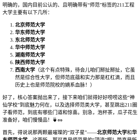
明确的，国内目前公认的、且明确带有“师范”标签的211工程
大学主要有以下几所：
北京师范大学
华东师范大学
东北师范大学
华中师范大学
湖南师范大学
陕西师范大学
西南大学
（这个有点特殊，待会儿咱们掰扯掰扯，它虽
然是综合性大学，但师范底蕴和实力那是杠杠滴，而且
历史上也是师范院校的嫡系血脉！）
好了，核心答案抛出来了，接下来咱们就得好好唠唠这些“神
仙学校”到底魅力何在，以及选择师范类大学，甚至跳出211圈
子看师范，到底有哪些门道和惊喜。别急，泡杯茶，瓜子花生
准备好，咱们慢慢品！🍵🥜
首先，得说说那两颗最璀璨的“双子星”——
北京师范大学
和
华
东师范大学
。这两所，那可真是师范界的“顶流”啊！简直是所