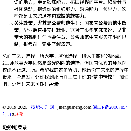
识的地方，更是锻炼能力、拓展视野的平台。积极参与
社团活动，锻炼你的组织能力、沟通能力、领导力，这
些都是未来职场
不可或缺的软实力
。
关注政策，尤其是公费师范生！
：国家有
公费师范生政
策
，毕业后直接安排就业，这对于很多家庭来说，是
非
常大的福利
！但也要注意，公费师范生有服务年限的限
制，报考前一定要了解清楚。
总而言之，选择一所大学，就像选择一段人生旅程的起点。
211师范类大学固然是
金光闪闪的选择
，但国内优秀的师范院
校绝不止这几所。希望我的这番絮叨，能给你在未来的选择中
带来一些启发，让你找到那所真正属于你的
“梦中情校”
！加油
吧，少年！未来可期！🌈🎓
© 2019-2026
技能提升网
jinengtisheng.com
闽ICP备20007854
号-3
#
联系
登录
切换注册