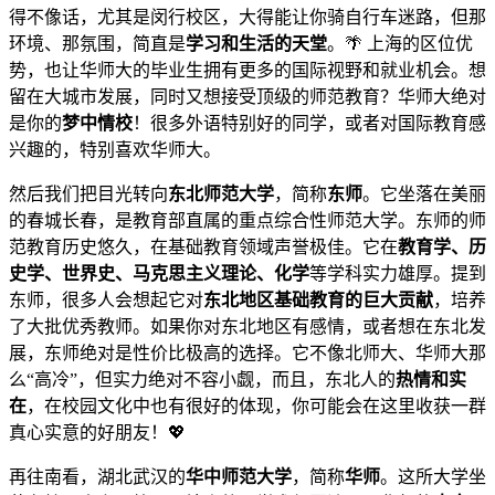
得不像话，尤其是闵行校区，大得能让你骑自行车迷路，但那
环境、那氛围，简直是
学习和生活的天堂
。🌴 上海的区位优
势，也让华师大的毕业生拥有更多的国际视野和就业机会。想
留在大城市发展，同时又想接受顶级的师范教育？华师大绝对
是你的
梦中情校
！很多外语特别好的同学，或者对国际教育感
兴趣的，特别喜欢华师大。
然后我们把目光转向
东北师范大学
，简称
东师
。它坐落在美丽
的春城长春，是教育部直属的重点综合性师范大学。东师的师
范教育历史悠久，在基础教育领域声誉极佳。它在
教育学、历
史学、世界史、马克思主义理论、化学
等学科实力雄厚。提到
东师，很多人会想起它对
东北地区基础教育的巨大贡献
，培养
了大批优秀教师。如果你对东北地区有感情，或者想在东北发
展，东师绝对是性价比极高的选择。它不像北师大、华师大那
么“高冷”，但实力绝对不容小觑，而且，东北人的
热情和实
在
，在校园文化中也有很好的体现，你可能会在这里收获一群
真心实意的好朋友！💖
再往南看，湖北武汉的
华中师范大学
，简称
华师
。这所大学坐