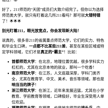
好了，211师范的“天团”成员们大致介绍完了。但你以为选择
师范类大学，就只有盯着这几所211看吗？那可就
大错特错
了！🌟🌟🌟
别光盯着211，眼光放宽点，你会发现新大陆！
说真的，很多非211的省属重点师范大学，它们的实力、特色
和毕业生口碑，
一点都不比某些211差
，甚至在某些区域或特
定学科领域，它们才是
真正的“霸主”
！比如：
首都师范大学
：在北京，地理位置优越，很多学科实力
杠杠的，尤其在北京本地的就业，那叫一个吃香！
南京师范大学
：在江苏，人文底蕴深厚，学科门类齐
全，尤其在教育学、中文、美术、音乐等领域，那也是
响当当的牌子
！
浙江师范大学
：在浙江，近年来发展迅猛，尤其在小学
教育、学前教育等领域，口碑极好，毕业生深受用人单
位欢迎。
福建师范大学
：在福建，也是地方师范的
排头兵
，中