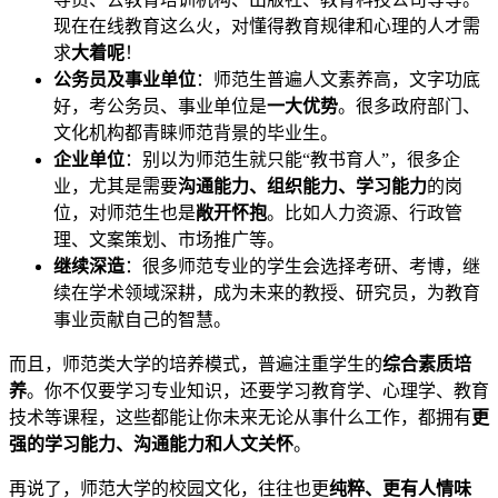
现在在线教育这么火，对懂得教育规律和心理的人才需
求
大着呢
！
公务员及事业单位
：师范生普遍人文素养高，文字功底
好，考公务员、事业单位是
一大优势
。很多政府部门、
文化机构都青睐师范背景的毕业生。
企业单位
：别以为师范生就只能“教书育人”，很多企
业，尤其是需要
沟通能力、组织能力、学习能力
的岗
位，对师范生也是
敞开怀抱
。比如人力资源、行政管
理、文案策划、市场推广等。
继续深造
：很多师范专业的学生会选择考研、考博，继
续在学术领域深耕，成为未来的教授、研究员，为教育
事业贡献自己的智慧。
而且，师范类大学的培养模式，普遍注重学生的
综合素质培
养
。你不仅要学习专业知识，还要学习教育学、心理学、教育
技术等课程，这些都能让你未来无论从事什么工作，都拥有
更
强的学习能力、沟通能力和人文关怀
。
再说了，师范大学的校园文化，往往也更
纯粹、更有人情味