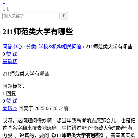




211师范类大学有哪些
问答中心
›
分类: 学校&机构相关问答
›
211师范类大学有哪些
0
赞
踩
墨韵楼
211师范类大学有哪些
问题标签：
1 回复
0
赞
踩
夏伤っ
回复于 2025-06-26 之前
哎呀，这问题问得妙啊！想当年我高考填志愿那会儿，也是把
这些名字翻来覆去地琢磨，生怕错过哪个“隐藏大佬”或者“潜
力股”。说真的，要问
《211师范类大学有哪些》
，答案其实挺