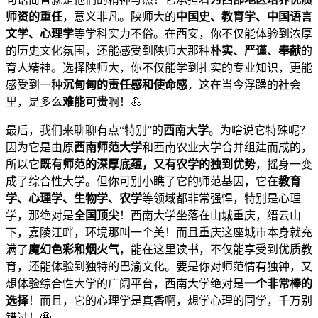
师资的重任
，意义非凡。陕师大的
中国史、教育学、中国语言
文学、心理学
等学科实力不俗。在西安，你不仅能体验到浓厚
的历史文化氛围，还能感受到陕师大那种
朴实、严谨、奉献
的
育人精神。选择陕师大，你不仅能学到扎实的专业知识，更能
感受到一种
沉甸甸的责任感和使命感
，这在当今浮躁的社会
里，是多么
难能可贵
啊！💪
最后，我们来聊聊有点“特别”的
西南大学
。为啥说它特殊呢？
因为它是由原
西南师范大学
和西南农业大学合并组建而成的，
所以它
既有师范的深厚底蕴，又有农学的独到优势
，摇身一变
成了综合性大学。但你可别小瞧了它的师范基因，它在
教育
学、心理学、生物学、农学
等领域都非常强悍，特别是心理
学，那绝对是
全国顶尖
！西南大学坐落在山城重庆，缙云山
下，嘉陵江畔，环境那叫一个美！而且重庆这座城市本身就充
满了
魔幻色彩和烟火气
，能在这里读书，不仅能享受到优质教
育，还能体验到独特的巴渝文化。要是你对师范情有独钟，又
想体验综合性大学的广阔平台，西南大学绝对是
一个非常棒的
选择
！而且，它的心理学是真香啊，想学心理的同学，千万别
错过！🤩