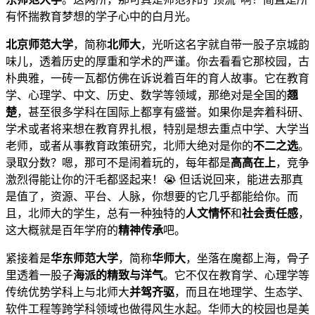
有怀揣教育梦想的学子心中的白月光。
北京师范大学
，简称
北师大
，光听这名字就自带一股子京城韵
味儿，透着历史的厚重和学术的严谨。你去看看它那校园，古
朴典雅，一砖一瓦都仿佛在诉说着百年的育人故事。它在教育
学、心理学、中文、历史、数学等领域，那绝对是全国的
翘
楚
，甚至很多学科在国际上都享有盛誉。如果你是奔着科研、
学术或者将来想在教育界扎根，特别是想去重点中学、大学当
老师，或者从事教育政策研究，北师大绝对是你的
不二之选
。
录取分数？嗯，那可不是闹着玩的，每年都是
高高在上
，竞争
激烈得能让你的汗毛都竖起来！😭 但话说回来，能进去那真
是值了，资源、平台、人脉，你想要的它几乎都能给你。而
且，北师大的学生，总有一种独特的
人文情怀
和
社会责任感
，
这大概就是百年学府的
精神传承
吧。
紧接着是
华东师范大学
，简称
华师大
，坐落在魔都上海，骨子
里透着一股子
海派的精致与洋气
。它不仅在教育学、心理学等
传统优势学科上与北师大
并驾齐驱
，而且在地理学、生态学、
软件工程等跨学科领域也做得风生水起。华师大的校园也是美