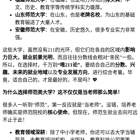
文、历史、教育学等传统学科实力雄厚。
山东师范大学
：在山东，也是
老牌名校
，为山东的基础
教育输送了大量人才。
安徽师范大学
：在安徽，历史悠久，很多专业实力非常
强。
这些大学，虽然没有211的光环，但它们在各自的区域内
影响
力巨大，就业前景光明
，而且往往分数线会相对“亲民”一些。
所以，在选择时，千万别
“唯211论”
，要结合自己的
分数、兴
趣、未来的就业地域
以及
专业发展方向
，进行综合考量。毕
竟，适合自己的，才是最好的，不是吗？💖
为什么选择师范类大学？这不仅仅是当老师那么简单！
很多人一听到“师范”，第一反应就是“当老师”。没错，培养老
师确实是师范院校的
核心使命
。但现在，师范生就业去向可远
不止于此！
教育领域深耕
：除了中小学老师，你还可以去大学当辅
导员、去教育培训机构、出版社、教育科技公司等等。