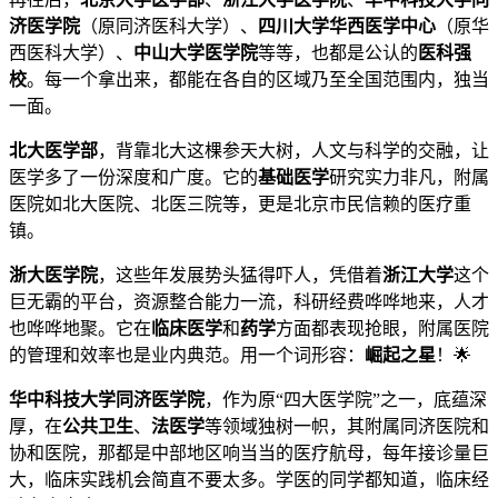
济医学院
（原同济医科大学）、
四川大学华西医学中心
（原华
西医科大学）、
中山大学医学院
等等，也都是公认的
医科强
校
。每一个拿出来，都能在各自的区域乃至全国范围内，独当
一面。
北大医学部
，背靠北大这棵参天大树，人文与科学的交融，让
医学多了一份深度和广度。它的
基础医学
研究实力非凡，附属
医院如北大医院、北医三院等，更是北京市民信赖的医疗重
镇。
浙大医学院
，这些年发展势头猛得吓人，凭借着
浙江大学
这个
巨无霸的平台，资源整合能力一流，科研经费哗哗地来，人才
也哗哗地聚。它在
临床医学
和
药学
方面都表现抢眼，附属医院
的管理和效率也是业内典范。用一个词形容：
崛起之星
！🌟
华中科技大学同济医学院
，作为原“四大医学院”之一，底蕴深
厚，在
公共卫生
、
法医学
等领域独树一帜，其附属同济医院和
协和医院，那都是中部地区响当当的医疗航母，每年接诊量巨
大，临床实践机会简直不要太多。学医的同学都知道，临床经