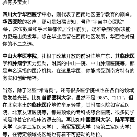
验有多宝贵！
四川大学华西医学中心
，则代表了西南地区医学教育的巅峰。
华西医院
的名声，那可是妇孺皆知，号称“宇宙中心医院”
😂，床位数量和手术量都位居全国前列，疑难杂症的解决能
力更是出类拔萃。想在毕业后留在西南地区发展，华西绝对是
你的不二之选。
中山大学医学院
，扎根于改革开放的前沿阵地广东，其
临床医
学
和
肿瘤学
实力强劲，附属的中山一院、中山肿瘤医院等，都
是声名远播的医疗机构。在这里学医，你能感受到南方特有的
务实和创新精神。
当然，除了这些“常青树”，还有很多医学院校也在各自的领域
散发着光芒。比如
首都医科大学
，虽然不是“985”、“211”，但
在北京本土的
临床医疗
地位举足轻重，其附属医院如宣武医
院、北京友谊医院等，都是顶级的专科或综合医院，很多同学
就是冲着它的临床资源去的。再比如
中国医科大学
、
陆军军医
大学
（原第三军医大学）、
海军军医大学
（原第二军医大学）
等，在特定领域或区域也有着不可撼动的地位。