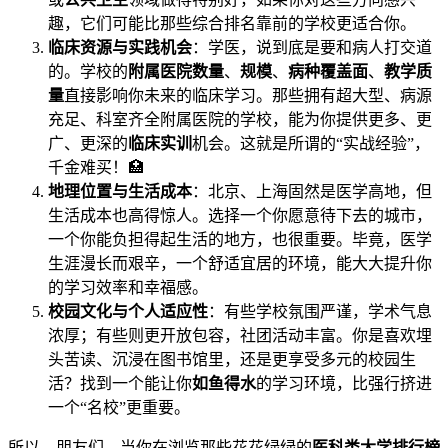
趣，它们可能比那些综合排名靠前的学校更适合你。
临床资源与实践机会
：学医，说到底是要和病人打交道
的。学校的
附属医院数量
、
规模
、
病种覆盖面
、
教学质
量
直接影响你未来的临床学习。那些拥有超大型、病源
充足、科室齐全附属医院的学校，能为你提供更多、更
广、更深的
临床实训
机会。这就是所谓的“实战经验”，
千金难买！🏥
地理位置与生活成本
：北京、上海固然是医学高地，但
生活成本也高得惊人。选择一个你愿意待下去的城市，
一个你能负担得起生活的地方，也很重要。毕竟，医学
生涯漫长而艰辛，一个舒适宜居的环境，能大大提升你
的学习效率和幸福感。
校园文化与个人适应性
：有些学校氛围严谨，学术气息
浓厚；有些则更开放包容，社团活动丰富。你是喜欢埋
头苦读、沉浸在图书馆里，还是更享受多元的校园生
活？找到一个能让你
如鱼得水
的学习环境，比强行挤进
一个“名校”更重要。
所以，朋友们，当你在浏览那些花花绿绿的
医科类大学排行榜