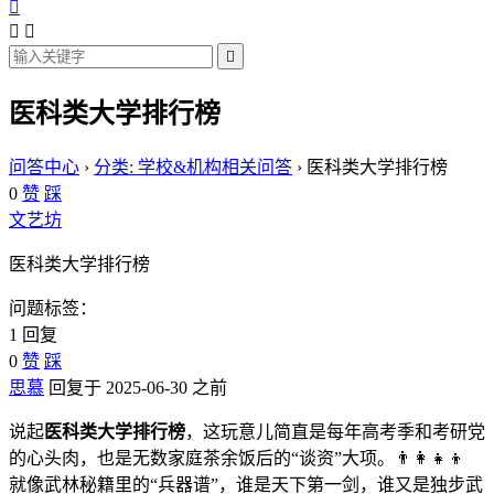




医科类大学排行榜
问答中心
›
分类: 学校&机构相关问答
›
医科类大学排行榜
0
赞
踩
文艺坊
医科类大学排行榜
问题标签：
1 回复
0
赞
踩
思慕
回复于 2025-06-30 之前
说起
医科类大学排行榜
，这玩意儿简直是每年高考季和考研党
的心头肉，也是无数家庭茶余饭后的“谈资”大项。👨‍👩‍👧‍👦
就像武林秘籍里的“兵器谱”，谁是天下第一剑，谁又是独步武