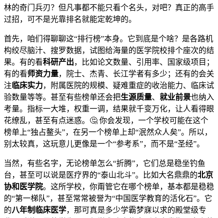
林的奇门兵刃？但凡事都不能只看个名头，对吧？真正的高手
过招，可不是光靠排名就能定乾坤的。
首先，咱们得聊聊这“排行榜”本身。它到底是个啥？是各路机
构绞尽脑汁、搜罗数据，试图给海量的医学院校排个座次的结
果。有的看
科研产出
，比如论文数量、引用率、国家级项目；
有的看
师资力量
，院士、杰青、长江学者有多少；还有的会关
注
临床实力
，附属医院的规模、疑难重症的收治能力、临床试
验数量等等。甚至有些榜单还会把
生源质量
、
就业前景
也纳入
考量。指标一大堆，权重一调，结果就千变万化，让人看得眼
花缭乱，甚至有点迷惑。🤔 你会发现，一个学校可能在这个
榜单上“独占鳌头”，在另一个榜单上却“泯然众人矣”。所以，
别太较真，这玩意儿更像是一个“参考系”，而不是“圣经”。
当然，有些名字，无论榜单怎么“折腾”，它们总是稳坐钓鱼
台，甚至可以说是医疗界的“泰山北斗”。比如大名鼎鼎的
北京
协和医学院
。这所学校，你甭管它在哪个榜单，基本都是稳稳
的“第一梯队”，甚至常常被誉为“中国医学教育的活化石”。它
的
八年制临床医学
，那可真是多少学霸梦寐以求的殿堂级专