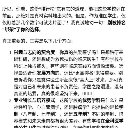
所以，你看，这份“排行榜”它有它的道理，能把这些学校列在
前面，那绝对是真材实料堆出来的。但是，作为准医学生，仅
仅盯着那几个数字可就太片面了！我真诚地劝一句：
别被排名
“绑架”了你的选择
。
真正重要的，其实是以下几个方面：
兴趣与志向的契合度
：你真的热爱医学吗？是想钻研基
础科研，还是想成为救死扶伤的临床医生？有些学校在
科研上独占鳌头，有些则在临床实践方面资源爆棚。选
择最适合你
发展方向
的，远比“更高排名”来得重要。别
告诉我你只是觉得医生听起来很“高大上”才来，那可真
是对自己和未来的患者不负责任。学医之路漫漫，没有
真正的热爱，真的很难坚持下来。👩‍⚕️👨‍⚕️
专业特长与培养模式
：这所学校的
优势学科
是什么？是
神经科学、心血管病学，还是肿瘤学？它提供的是
长学
制
（八年制、七年制），还是
五年制
？不同的学制，培
养模式和未来走向都有很大差异。有些学校在
全科医学
或
公共卫生
领域做得特别好，如果你对这些方向感兴