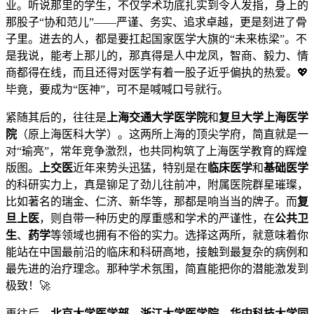
业。听说那里的学生，不仅学术功底扎实到令人发指，身上的
那股子“协和范儿”——严谨、务实、追求卓越，更是刻进了骨
子里。进去的人，都是要扛起国家医学大旗的“未来栋梁”。不
是我说，能考上那儿的，那真得是人中龙凤，智商、毅力、情
商都得在线，而且还得对医学有着一股子近乎偏执的热爱。💖
毕竟，要成为“医神”，可不是喊喊口号就行。
紧随其后的，往往是
上海交通大学医学院
和
复旦大学上海医学
院
（原上海医科大学）。这两所上海的顶尖学府，简直就是一
对“瑜亮”，常年竞争激烈，也共同构筑了上海医学教育的辉煌
版图。
上交医
近年来势头迅猛，特别是在
临床医学
和
基础医学
的科研实力上，真是铆足了劲儿往前冲，附属医院群星璀璨，
比如著名的瑞金、仁济、新华等，那都是响当当的牌子。而
复
旦上医
，则自带一种历史的厚重感和学术的严谨性，在
公共卫
生
、
药学
等领域也拥有不俗的实力。选择这两所，就意味着你
能站在中国最前沿的临床和科研高地，接触到最复杂的病例和
最先进的治疗理念。那种学术氛围，简直能把你的潜能激发到
极致！🚀
再往后，
北京大学医学部
、
浙江大学医学院
、
华中科技大学同