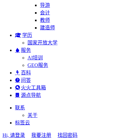
导游
会计
教师
建造师
学历
国家开放大学
服务
AI培训
GEO服务
百科
问答
火火工具箱
源点导航
联系
关于
标签云
Hi, 请登录
我要注册
找回密码