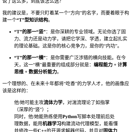
说了这么多，到底该怎么选？
我的建议是，不要只盯着某一个“方向”的名字，而要着眼于构
建一个
“T”型知识结构
。
“T”的那一“竖”
：是你深耕的专业领域。无论你选了固
力、流力还是动力学，请把它学深、学透，建立起扎实
的理论基础。这是你的核心竞争力，是你的“内功”。
“T”的那一“横”
：是你需要广泛涉猎的横向技能。在今
天，这一“横”最重要的组成部分就是：
编程能力 + 计算
思维 + 数据分析能力
。
一个理想的、在未来十年都将“吃香”的力学人才，他的画像应
该是这样的：
他/她可能主攻
流体力学
，对湍流理论了如指掌
（深厚的“竖”）；
同时，他/她能熟练使用
Python
写脚本处理前后处
理数据，能用
机器学习
构建流动代理模型，能看懂
并修改一些
C++
的开源求解器代码，并且对
固体力