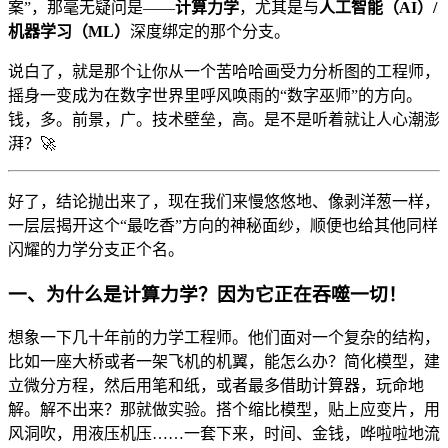
案”，那毫无疑问是——
计算力学
，尤其是与
人工智能（AI）/
机器学习（ML）
深度绑定的那个分支。
说白了，就是那个让你从一个苦哈哈画受力分析图的工程师，
摇身一变成为在数字世界里呼风唤雨的“数字巫师”的方向。
钱，多。前景，广。技术壁垒，高。是不是听着就让人心潮澎
湃？🚀
好了，结论抛出来了，现在我们来慢悠悠地、像剥洋葱一样，
一层层揭开这个“最吃香”方向的神秘面纱，顺便也给其他同样
闪耀的力学分支正个名。
一、为什么是计算力学？因为它正在吞噬一切！
想象一下几十年前的力学工程师。他们面对一个复杂的结构，
比如一座大桥或者一架飞机的机翼，能怎么办？简化模型，建
立微分方程，然后用笔和纸，或者最多借助计算器，玩命地
解。解不出来？那就做实验。搭个缩比模型，贴上应变片，用
风洞吹，用液压机压……一套下来，时间、金钱，哗啦啦地流