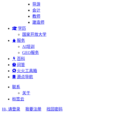
导游
会计
教师
建造师
学历
国家开放大学
服务
AI培训
GEO服务
百科
问答
火火工具箱
源点导航
联系
关于
标签云
Hi, 请登录
我要注册
找回密码