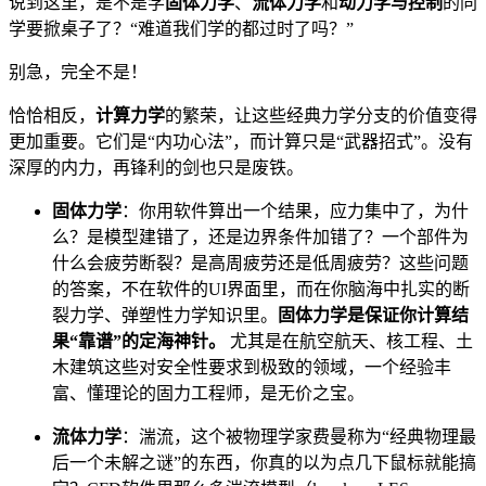
说到这里，是不是学
固体力学
、
流体力学
和
动力学与控制
的同
学要掀桌子了？“难道我们学的都过时了吗？”
别急，完全不是！
恰恰相反，
计算力学
的繁荣，让这些经典力学分支的价值变得
更加重要。它们是“内功心法”，而计算只是“武器招式”。没有
深厚的内力，再锋利的剑也只是废铁。
固体力学
：你用软件算出一个结果，应力集中了，为什
么？是模型建错了，还是边界条件加错了？一个部件为
什么会疲劳断裂？是高周疲劳还是低周疲劳？这些问题
的答案，不在软件的UI界面里，而在你脑海中扎实的断
裂力学、弹塑性力学知识里。
固体力学是保证你计算结
果“靠谱”的定海神针。
尤其是在航空航天、核工程、土
木建筑这些对安全性要求到极致的领域，一个经验丰
富、懂理论的固力工程师，是无价之宝。
流体力学
：湍流，这个被物理学家费曼称为“经典物理最
后一个未解之谜”的东西，你真的以为点几下鼠标就能搞