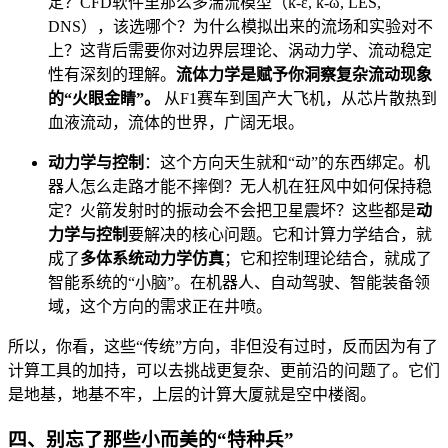
定？CFD软件里那么多湍流模型（k-ε, k-ω, LES,
DNS），该选哪个？为什么模拟出来的流场和实验对不
上？这背后需要你对边界层理论、涡动力学、流动稳定
性有深刻的理解。
流体力学是赋予你洞察复杂流动现象
的“火眼金睛”。
从F1赛车到国产大飞机，从芯片散热到
血液流动，流体的世界，广阔无垠。
动力学与控制
：这个方向天生就和“动”的东西绑定。机
器人怎么走路才能不摔倒？无人机在狂风中如何保持稳
定？火箭发射时的振动会不会把卫星震坏？这些都是
动
力学与控制
要解决的核心问题。它和计算力学结合，就
成了
多体系统动力学仿真
；它和控制理论结合，就成了
智能系统的“小脑”。在机器人、自动驾驶、智能装备领
域，这个方向的需求正在井喷。
所以，你看，这些“传统”方向，非但没有过时，反而因为有了
计算工具的加持，可以去挑战更复杂、更前沿的问题了。它们
是地基，地基不牢，上层的计算大厦就是空中楼阁。
四、别忘了那些小而美的“特种兵”