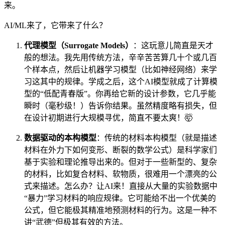
来。
AI/ML来了，它带来了什么？
代理模型（Surrogate Models）
：这玩意儿简直是天才
般的想法。我先用传统方法，辛辛苦苦算几十个或几百
个样本点，然后让机器学习模型（比如神经网络）来学
习这其中的规律。学成之后，这个AI模型就成了计算模
型的“低配青春版”。你再给它新的设计参数，它几乎能
瞬时（毫秒级！）告诉你结果。虽然精度略有损失，但
在设计初期进行大规模寻优，简直不要太爽！🤯
数据驱动的本构模型
：传统的材料本构模型（就是描述
材料在外力下如何变形、断裂的数学公式）是科学家们
基于实验和理论推导出来的。但对于一些新型的、复杂
的材料，比如复合材料、软物质，很难用一个漂亮的公
式来描述。怎么办？让AI来！直接从大量的实验数据中
“暴力”学习材料的响应规律。它可能给不出一个优美的
公式，但它能极其精准地预测材料的行为。这是一种不
讲“武德”但极其有效的方法。