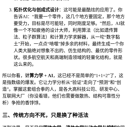
拓扑优化与创成式设计
：这可能是最酷炫的应用了。你
告诉AI：“我要一个零件，这几个地方要固定，那个地方
要受力，目标是尽可能轻，同时刚度足够。”然后，AI就
像一个不知疲倦的设计大师，利用算法（比如遗传算
法、粒子群算法）和计算力学求解器，从一坨“数字黏
土”开始，一点点“啃噬”掉多余的材料，最终生成一个你
人类大脑绝对想象不出的、仿生结构的、最优的零件形
状。很多航空航天和高端制造领域的轻量化结构，就是
这么来的。
所以你看，
计算力学 + AI
，这已经不是简单的“1+1=2”了，这
是指数级的爆发。它让力学分析从“验证”走向了“预测”和“创
造”。掌握这套组合拳的人，是各大高科技公司、研发中心、
互联网大厂（你没看错，他们也需要做散热、结构可靠性分
析）争抢的香饽饽。
三、传统方向不死，只是换了种活法