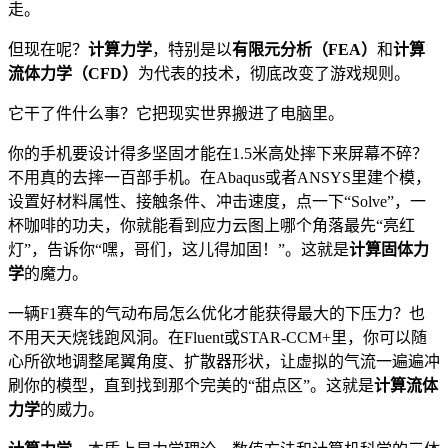
走。
但现在呢？
计算力学
，特别是以
有限元分析（FEA）
和
计算
流体力学（CFD）
为代表的技术，彻底改变了游戏规则。
它干了件什么事？它把现实世界搬进了电脑里。
你的手机要设计得多坚固才能在1.5米高处摔下来屏幕不碎？
不用真的去摔一百部手机。在Abaqus或者ANSYS里建个模，
设置好材料属性、接触条件、冲击速度，点一下“Solve”，一
杯咖啡的功夫，你就能看到应力云图上哪个角落最先“亮红
灯”，告诉你“嘿，哥们，这儿得加固！”。这就是
计算固体力
学
的魔力。
一辆F1赛车的气动布局怎么优化才能获得最大的下压力？也
不用天天烧钱跑风洞。在Fluent或STAR-CCM+里，你可以随
心所欲地调整尾翼角度、扩散器形状，让虚拟的气流一遍遍冲
刷你的模型，直到找到那个完美的“甜点区”。这就是
计算流体
力学
的威力。