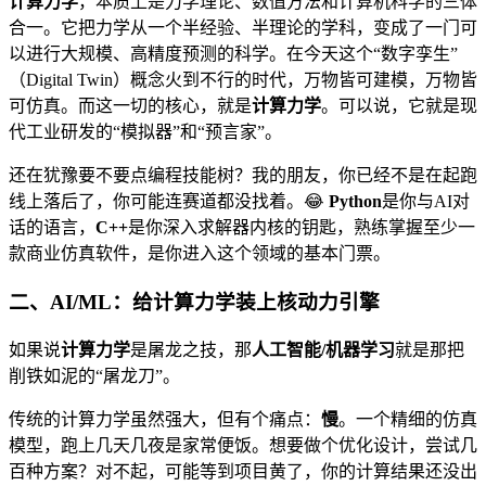
计算力学
，本质上是力学理论、数值方法和计算机科学的三体
合一。它把力学从一个半经验、半理论的学科，变成了一门可
以进行大规模、高精度预测的科学。在今天这个“数字孪生”
（Digital Twin）概念火到不行的时代，万物皆可建模，万物皆
可仿真。而这一切的核心，就是
计算力学
。可以说，它就是现
代工业研发的“模拟器”和“预言家”。
还在犹豫要不要点编程技能树？我的朋友，你已经不是在起跑
线上落后了，你可能连赛道都没找着。😂
Python
是你与AI对
话的语言，
C++
是你深入求解器内核的钥匙，熟练掌握至少一
款商业仿真软件，是你进入这个领域的基本门票。
二、AI/ML：给计算力学装上核动力引擎
如果说
计算力学
是屠龙之技，那
人工智能/机器学习
就是那把
削铁如泥的“屠龙刀”。
传统的计算力学虽然强大，但有个痛点：
慢
。一个精细的仿真
模型，跑上几天几夜是家常便饭。想要做个优化设计，尝试几
百种方案？对不起，可能等到项目黄了，你的计算结果还没出