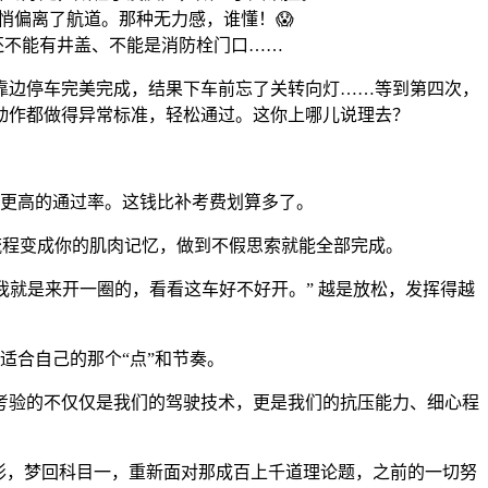
悄偏离了航道。那种无力感，谁懂！😱
还不能有井盖、不能是消防栓门口……
靠边停车完美完成，结果下车前忘了关转向灯……等到第四次，
个动作都做得异常标准，轻松通过。这你上哪儿说理去？
更高的通过率。这钱比补考费划算多了。
流程变成你的肌肉记忆，做到不假思索就能全部完成。
我就是来开一圈的，看看这车好不好开。” 越是放松，发挥得越
适合自己的那个“点”和节奏。
考验的不仅仅是我们的驾驶技术，更是我们的抗压能力、细心程
形，梦回科目一，重新面对那成百上千道理论题，之前的一切努