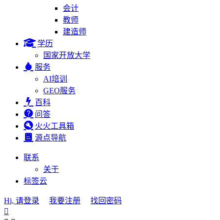
会计
教师
建造师
学历
国家开放大学
服务
AI培训
GEO服务
百科
问答
火火工具箱
源点导航
联系
关于
标签云
Hi, 请登录
我要注册
找回密码
