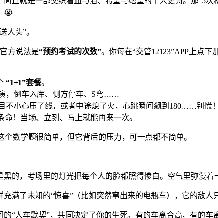
简直就是一部交织着血与泪、希望与绝望的个人史诗。那“5次
😭
送人头”。
的官方说法是
“预约考试的次数”
。你每在“交管12123”APP上
个
“1+1”套餐
。
演，倒车入库、侧方停车、S弯……
目不小心压了线，或者中途熄了火，心跳瞬间飙到180……别慌
二条命！当场、立刻、马上就能再来一次。
这个数学题很简单，但它背后的压力，可一点都不简单。
是黑的，考场里的灯光把每个人的脸都照得惨白。空气里弥漫着
充满了未知的“惊喜”（比如突然窜出来的电瓶车），它的敌人
间的“人车默契”，共同决定了你的生死。有的车离合高，有的车