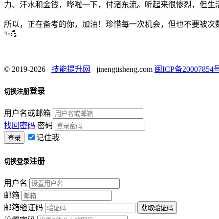
力、汗水和金钱，哗啦一下，付诸东流。听起来很惨烈，但生活
所以，正在备考的你，加油！珍惜每一次机会，但也不要被次
✨💪
© 2019-2026
技能提升网
jinengtisheng.com
闽ICP备20007854号
登录
切换注册
用户名或邮箱
找回密码
密码
记住我
注册
切换登录
用户名
邮箱
邮箱验证码