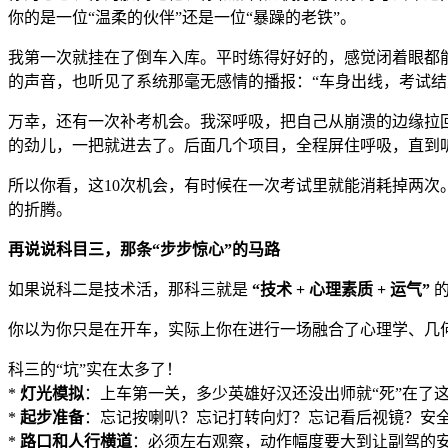
你的是一位“温柔的伙伴”还是一位“暴躁的老铁”。
我第一次就挂在了倒车入库。平时练得好好的，感觉闭着眼都能
的声音，也听见了系统那毫无感情的播报：“车身出线，考试结
万幸，还有一次补考机会。我深呼吸，把自己从崩溃的边缘拉回
的劲儿，一把就进去了。后面几个项目，全程屏住呼吸，直到听
所以你看，这10次机会，有时候在一次考试里就能消耗掉两次
的折腾。
再说说科目三，那条“步步惊心”的马路
如果说科二是技术活，那科三就是
“技术 + 心理素质 + 运气”
的
你以为你只是在开车，实际上你在进行一场融合了心理学、几
科三的“坑”实在太多了！
*
灯光模拟
：上车第一关，多少英雄好汉还没出师就“死”在了
*
起步准备
：忘记按喇叭？忘记打转向灯？忘记看后视镜？安
*
路口和人行横道
：必须左右观察，动作幅度要大到让副驾的