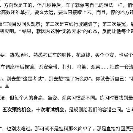
的，方向盘是正的，但几秒钟后，车子就像有自己的想法一样，悄
比高数还难拿捏。要么太远，要么直接蹭上去。而且，停的地方
超车项目没回头观察；第二次是直线行驶跑偏了；第三次最冤，
毁灭吧。” 结果，就因为这种“无欲无求”的心态，反而让他每
要！熟悉场地、熟悉考试车的脾性，花点钱，买个心安，也买个
上车调座椅后视镜、系安全带、打灯、鸣笛、观察……把这一套
。别去想“这是考试”，别去想“挂了怎么办”。你就告诉自己：“
。🙏
法，但每个人的身高、坐姿、观察习惯都不同。练习时要找到最
。
五次预约机会，十次考试机会
，是规则给我们的容错空间。它
子”，也别太难过。那可就不是挂科那么简单了，那是直接打回原