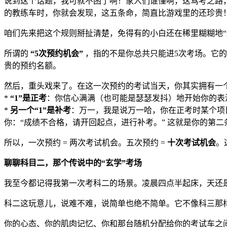
说到这个话题，我可就不困了啊！家人们谁懂啊，这驾考之路，
的教练车时，你就会发现，这五条命，简直比游戏里的还珍贵！
咱们先来把这个规则掰扯清楚，免得有的小白还在稀里糊糊地“
所谓的
“5次预约机会”
，指的不是你总共只能进5次考场。它
贵的预约名额。
然后，重头戏来了。在这一次预约的考试当天，你其实拥有一
*
“1”是正考
：你信心满满（也可能是瑟瑟发抖）地开始你的表
*
另一个“1”是补考
：万一，我是说万一哈，你在正考时某个项
你：“成绩不合格，请开回起点，进行补考。” 这就是你的第
所以，一次预约 = 两次考试机会。五次预约 =
十次考试机会
。
聊聊科目二，那个传说中的“玄学”考场
我至今都记得我第一次考科二的场景。凌晨四点半起床，天还
科二这玩意儿，说难不难，说简单也绝不简单。它不像科三那样
你的心态、你的肌肉记忆、你和那台随机分配给你的考试车之