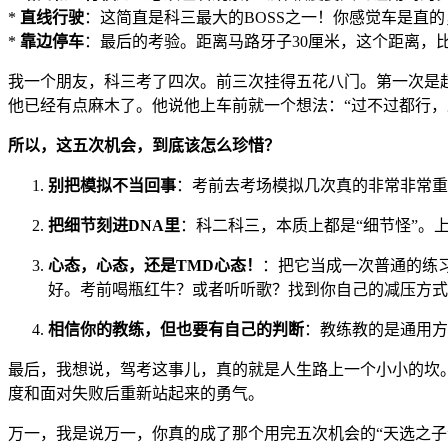
*
直线行驶
：这简直是科三最大的BOSS之一！你感觉车是直
*
靠边停车
：最后的考验。距离马路牙子30厘米，这个距离，
我一个朋友，科三考了四次。前三次挂得五花八门。第一次是
他已经有点麻木了。他说他上车前就一个想法：“过不过都行，
所以，这五次机会，到底该怎么珍惜？
别把模拟不当回事
：考前去考场模拟几次真的非常非常重
把细节刻进DNA里
：科二科三，本质上都是“细节怪”。
心态，心态，还是TMD心态！
：把它当成一次普通的练习
好。考前喝瓶红牛？或者听听歌？找到你自己的减压方式
相信你的教练，但也要有自己的判断
：教练教的是通用方
最后，我想说，驾考这事儿，真的就是人生路上一个小小的坎
度和面对失败后重新站起来的勇气。
万一，我是说万一，你真的成了那个用完五次机会的“天选之