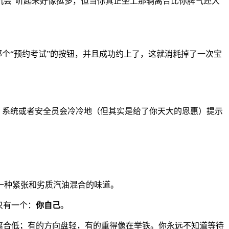
机会”听起来好像挺多，但当你真正坐上那辆离合比你脾气还大
点下那个“预约考试”的按钮，并且成功约上了，这就消耗掉了一次宝
！系统或者安全员会冷冷地（但其实是给了你天大的恩惠）提示
一种紧张和劣质汽油混合的味道。
只有一个：
你自己
。
离合低；有的方向盘轻，有的重得像在举铁。你永远不知道等待