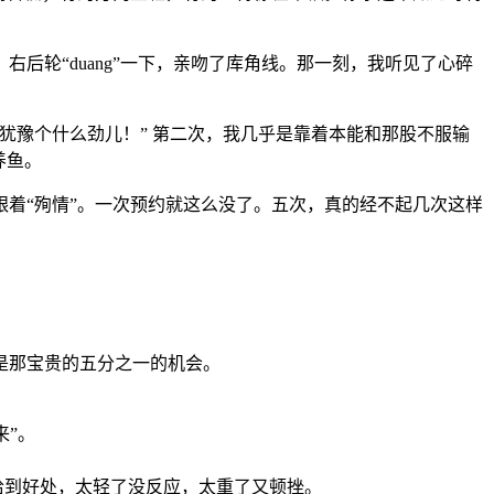
后轮“duang”一下，亲吻了库角线。那一刻，我听见了心碎
犹豫个什么劲儿！” 第二次，我几乎是靠着本能和那股不服输
养鱼。
跟着“殉情”。一次预约就这么没了。五次，真的经不起几次这样
是那宝贵的五分之一的机会。
来”。
。
恰到好处，太轻了没反应，太重了又顿挫。