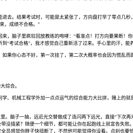
进去。结果考试时，可能是太紧张了，方向盘打早了零点几秒，右
束，成绩不合格。”
来，脑子里疯狂回放教练的咆哮：“看准点！打方向要果断！你
到“考试合格”，我才感觉自己重新活了过来。手心里的汗，能
。如果你心态不好，第一次挂了，第二次大概率也会因为慌乱而
大综合。
何学、机械工程学外加一点点运气的综合能力大比拼，赌上的就
这里。脑子一抽，远近光交替做成了连闪两下远光，直接“下次再
全带没插紧？随便一个细节，都可能让你在起跑线上就宣告失败
安全员感觉你脖子快扭断了，不然他可能觉得你没看。点刹也要