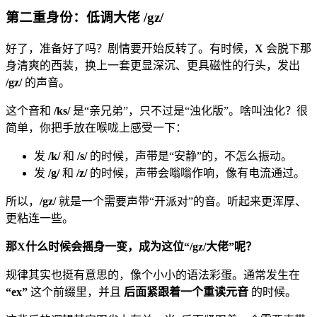
第二重身份：低调大佬 /gz/
好了，准备好了吗？剧情要开始反转了。有时候，
X
会脱下那
身清爽的西装，换上一套更显深沉、更具磁性的行头，发出
/gz/
的声音。
这个音和
/ks/
是“亲兄弟”，只不过是“浊化版”。啥叫浊化？很
简单，你把手放在喉咙上感受一下：
发
/k/
和
/s/
的时候，声带是“安静”的，不怎么振动。
发
/g/
和
/z/
的时候，声带会嗡嗡作响，像有电流通过。
所以，
/gz/
就是一个需要声带“开派对”的音。听起来更浑厚、
更粘连一些。
那X什么时候会摇身一变，成为这位“/gz/大佬”呢？
规律其实也挺有意思的，像个小小的语法彩蛋。通常发生在
“ex”
这个前缀里，并且
后面紧跟着一个重读元音
的时候。