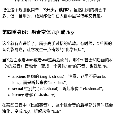
记住这个规则很简单：
X开头，读作Z
。虽然用到的机会不
多，但一旦用对，绝对能让你在人群中显得博学又有趣。
第四重身份：融合变体 /kʃ/ 或 /kʒ/
这个就有点进阶了，属于高手过招的范畴。有时候，X后面的
音会影响它，让它发生一点奇妙的“化学反应”。
当X后面跟着-ious或者-ual这类后缀时，那个/s/音会和后面的/j/
（y的发音）音融合，变成一个类似“sh”的声音，也就是
/ʃ/
。
anxious
焦虑的 (ang-
k-sh
-ous) – 注意，这里不是an-ks-
ious，而是听起来像”ank-shus”。
sexual
性别的 (se-
k-sh
-ual) – 听起来像 “sek-shoo-al”。
luxury
奢侈 (lu-
k-sh
-ury)
在某些口音中（比如英音），这个组合音的后半部分有时还会
浊化，变成
/kʒ/
，听起来像 “kzh”。