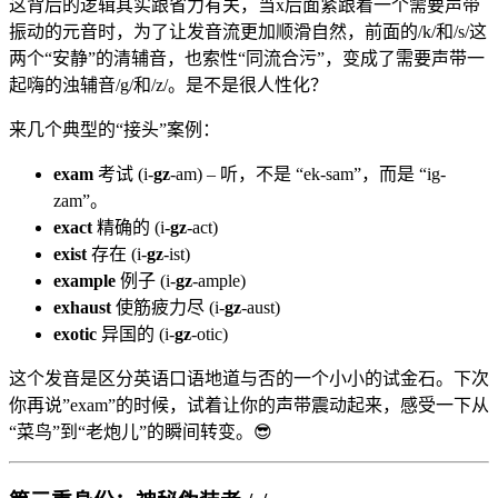
这背后的逻辑其实跟省力有关，当x后面紧跟着一个需要声带
振动的元音时，为了让发音流更加顺滑自然，前面的/k/和/s/这
两个“安静”的清辅音，也索性“同流合污”，变成了需要声带一
起嗨的浊辅音/g/和/z/。是不是很人性化？
来几个典型的“接头”案例：
exam
考试 (i-
gz
-am) – 听，不是 “ek-sam”，而是 “ig-
zam”。
exact
精确的 (i-
gz
-act)
exist
存在 (i-
gz
-ist)
example
例子 (i-
gz
-ample)
exhaust
使筋疲力尽 (i-
gz
-aust)
exotic
异国的 (i-
gz
-otic)
这个发音是区分英语口语地道与否的一个小小的试金石。下次
你再说”exam”的时候，试着让你的声带震动起来，感受一下从
“菜鸟”到“老炮儿”的瞬间转变。😎