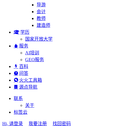
导游
会计
教师
建造师
学历
国家开放大学
服务
AI培训
GEO服务
百科
问答
火火工具箱
源点导航
联系
关于
标签云
Hi, 请登录
我要注册
找回密码