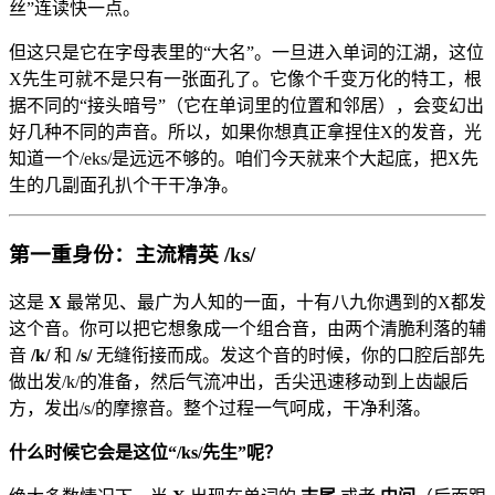
丝”连读快一点。
但这只是它在字母表里的“大名”。一旦进入单词的江湖，这位
X先生可就不是只有一张面孔了。它像个千变万化的特工，根
据不同的“接头暗号”（它在单词里的位置和邻居），会变幻出
好几种不同的声音。所以，如果你想真正拿捏住X的发音，光
知道一个/eks/是远远不够的。咱们今天就来个大起底，把X先
生的几副面孔扒个干干净净。
第一重身份：主流精英 /ks/
这是
X
最常见、最广为人知的一面，十有八九你遇到的X都发
这个音。你可以把它想象成一个组合音，由两个清脆利落的辅
音
/k/
和
/s/
无缝衔接而成。发这个音的时候，你的口腔后部先
做出发/k/的准备，然后气流冲出，舌尖迅速移动到上齿龈后
方，发出/s/的摩擦音。整个过程一气呵成，干净利落。
什么时候它会是这位“/ks/先生”呢？