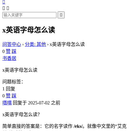




x英语字母怎么读
问答中心
›
分类: 其他
›
x英语字母怎么读
0
赞
踩
书香居
x英语字母怎么读
问题标签：
1 回复
0
赞
踩
嗫嚅
回复于 2025-07-02 之前
x英语字母怎么读？
简单直接的答案是：它的名字读作
/eks/
。就像中文里的“艾克