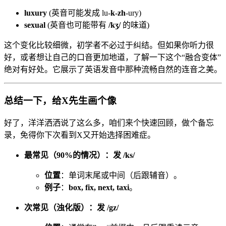
luxury
(英音可能发成 lu-
k-zh
-ury)
sexual
(英音也可能带有
/kʒ/
的味道)
这个变化比较细微，初学者不必过于纠结。但如果你听力很
好，或者想让自己的口音更加地道，了解一下这个“融合变体”
绝对有好处。它展示了英语发音中那种流畅自然的连音之美。
总结一下，给X先生画个像
好了，洋洋洒洒说了这么多，咱们来个快速回顾，做个备忘
录，免得你下次看到X又开始选择困难症。
最常见（90%的情况）：发 /ks/
位置
：单词末尾或中间（后跟辅音）。
例子
：
box, fix, next, taxi
。
次常见（浊化版）：发 /gz/