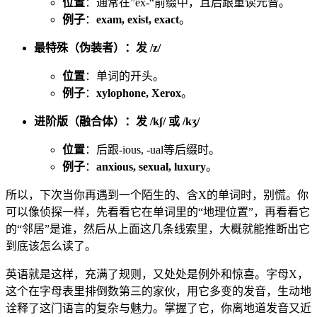
位置
：通常在”ex-“前缀中，且后跟重读元音。
例子
：
exam, exist, exact
。
最特殊（伪装者）：发 /z/
位置
：单词的开头。
例子
：
xylophone, Xerox
。
进阶版（融合体）：发 /kʃ/ 或 /kʒ/
位置
：后跟-ious, -ual等后缀时。
例子
：
anxious, sexual, luxury
。
所以，下次当你再遇到一个陌生的、含X的单词时，别慌。你
可以像侦探一样，先看看它在单词里的“地理位置”，再看看它
的“邻居”是谁，然后从上面这几条线索里，大概就能推断出它
到底该怎么读了。
英语就是这样，充满了规则，又处处是例外和惊喜。字母X，
这个在字母表里排倒数第三的家伙，用它多变的发音，生动地
诠释了这门语言的复杂与魅力。掌握了它，你离地道发音又近