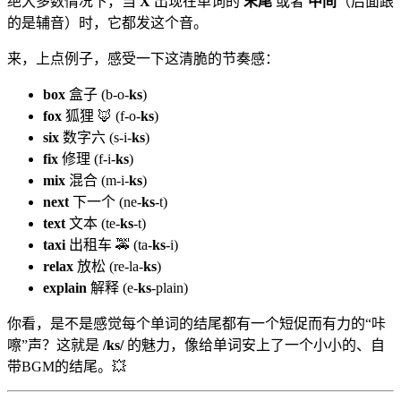
绝大多数情况下，当
X
出现在单词的
末尾
或者
中间
（后面跟
的是辅音）时，它都发这个音。
来，上点例子，感受一下这清脆的节奏感：
box
盒子 (b-o-
ks
)
fox
狐狸 🦊 (f-o-
ks
)
six
数字六 (s-i-
ks
)
fix
修理 (f-i-
ks
)
mix
混合 (m-i-
ks
)
next
下一个 (ne-
ks
-t)
text
文本 (te-
ks
-t)
taxi
出租车 🚕 (ta-
ks
-i)
relax
放松 (re-la-
ks
)
explain
解释 (e-
ks
-plain)
你看，是不是感觉每个单词的结尾都有一个短促而有力的“咔
嚓”声？这就是
/ks/
的魅力，像给单词安上了一个小小的、自
带BGM的结尾。💥