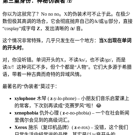
第三重身份：神秘伪装者 /z/
你以为这就完了？No no no。X的伪装术可不止于此。在极少
数但极其高调的场合，它会彻底抛弃自己的/k/或/g/部分，直接
“cosplay”成字母
Z
，发出清晰的
/z/
音。
这个情况非常特殊，几乎只发生在一个地方：
当X出现在单词
的开头时
。
对，你没听错。单词开头的X，不读/ks/，也不读/gz/，而是
读/z/！这种词汇不多，但个个都是“人物”。它们大多源于希腊
语，带着一种古典而奇特的异域风情。
最著名的“伪装者”莫过于：
xylophone
木琴 (
z
-y-lo-phone) – 小朋友们音乐启蒙课上
的常客，下次别再读成“克赛罗风”啦！😂
xenophobia
仇外心理 (
z
-e-no-phobia) – 一个在社会新闻
里偶尔会见到的高级词汇。
Xerox
施乐（复印机品牌）(
z
-e-rox) – 没错，这个我们
日常生活中经常说的品牌，其实是以/z/音开头的。