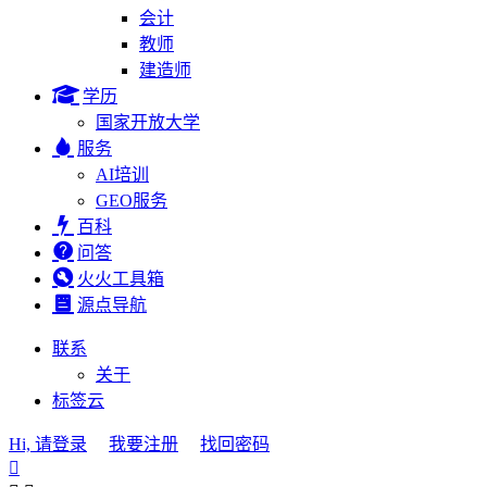
会计
教师
建造师
学历
国家开放大学
服务
AI培训
GEO服务
百科
问答
火火工具箱
源点导航
联系
关于
标签云
Hi, 请登录
我要注册
找回密码
