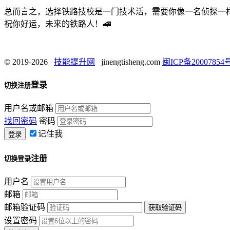
总而言之，选择铁路技校是一门技术活，需要你像一名侦探一
祝你好运，未来的铁路人！🚄
© 2019-2026
技能提升网
jinengtisheng.com
闽ICP备20007854号
登录
切换注册
用户名或邮箱
找回密码
密码
记住我
注册
切换登录
用户名
邮箱
邮箱验证码
设置密码