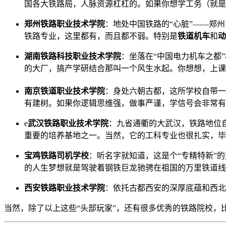
国各大铁路局，人脉资源杠杠的。如果你想学工务（就是
郑州铁路职业技术学院
：地处中国铁路的“心脏”——郑
铁路专业，这里都有，而且都不弱。特别是
铁道机车
和
动
湖南铁路科技职业技术学院
：坐落在“中国电力机车之都
的大厂，搞产学研结合那叫一个风生水起。你想想，上课
南京铁道职业技术学院
：身处六朝古都，这所学校自带
有建树。如果你逻辑思维强，做事严谨，学信号会非常有
e
武汉铁路职业技术学院
：九省通衢的大武汉，铁路地位
重要的培养基地之一。当然，它的工科专业也很扎实，毕
宝鸡铁路司机学校
：听名字就知道，这是个“专精特新”
的人生梦想就是驾驶着钢铁巨龙驰骋在祖国的万里铁道线
西安铁路职业技术学院
：依托古都西安的深厚底蕴和西北
当然，除了以上这些“头部玩家”，还有很多优秀的铁路院校，