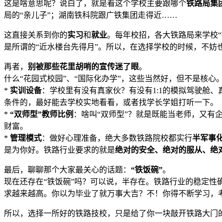
这是啥意思呢？说白了，就是看这个学校主要跟哪个
铁路局集
局的“亲儿子”；湖南铁科院跟广铁集团走得近……
这直接关系到你的
实习
和
就业
。每年校招，各大铁路局来学校
是所谓的“近水楼台先得月”。所以，在选择学校的时候，不妨
再者，
别被那些花里胡哨的宣传迷了眼
。
什么“花园式校园”、“国际化办学”，这些当然好，但不是核心
*
实训设备
：学校里有没有真家伙？有没有1:1的模拟驾驶舱
条件的，最好能去学校实地看看，或者找学长学姐打听一下。
*
“双师型”教师比例
：啥叫“双师型”？就是既能当老师，又有
财富。
*
管理模式
：做好心理准备，绝大多数铁路院校都实行
半军事
是为你好。铁路行业要求的就是
绝对的安全、绝对的服从、绝
最后，聊聊那个大家最关心的话题：
“铁饭碗”
。
现在还存在“铁饭碗”吗？可以说，半存在。铁路行业的稳定性
求越来越高。你以为毕业了就万事大吉？不！你得不断学习，
所以，选择一所好的铁路技校，只是给了你一块敲开铁路大门的