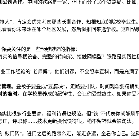
团公司
合作。中国的铁路是一家，但下面分了18个铁路局。比
“抢人”，肯定会优先考虑那些长期合作、知根知底的院校毕业生
也看看你未来想在哪个地区发展，然后倒推回来选学校。这叫“战略
。你要关注的是一些“硬邦邦”的指标：
、真实的信号楼设备、完整的转向架、接触网模型？铁路是实践
企业工作经验的“老师傅”。他们讲课，不会照本宣科，而是充满了
化管理
。叠被子要叠成“豆腐块”，走路要排队，时间观念要精确
对的准时
。在学校里养成的纪律性，会让你受益终生。如果你受
确实比很多行业要高，福利待遇也规范。但“铁”不代表你就能躺
考证，评职称……技术更新换代快得很，稍不留神就会被淘汰。
“敲门砖”。进门之后的路怎么走，能走多远，全看你自己。这