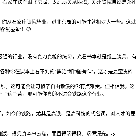
如，石家庄铁院跟北京局、太原局关系匪浅；郑州铁院自然是郑州
。你从石家庄铁院毕业，进北京局的可能性就相对大一些。这就
性选择”！😉
性极强的行业，没有真刀真枪的练习，光看书本就是纸上谈兵。有
各种你在课本上看不到的“黑话”和“骚操作”，这才是最宝贵的
到秒。这可能会让习惯了自由散漫的你有点难受。但相信我，这
不了这个苦，那可能你真的不适合铁路这个行业。
平。如今的铁路，尤其是高铁，是高科技的代名词，对人才的要
碗饭，得凭真本事去端，而且得端得稳、端得漂亮。💪