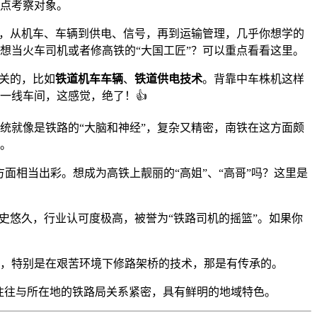
点考察对象。
广，从机车、车辆到供电、信号，再到运输管理，几乎你想学的
想当火车司机或者修高铁的“大国工匠”？可以重点看看这里。
关的，比如
铁道机车车辆
、
铁道供电技术
。背靠中车株机这样
一线车间，这感觉，绝了！👍
统就像是铁路的“大脑和神经”，复杂又精密，南铁在这方面颇
。
方面相当出彩。想成为高铁上靓丽的“高姐”、“高哥”吗？这里是
史悠久，行业认可度极高，被誉为“铁路司机的摇篮”。如果你
，特别是在艰苦环境下修路架桥的技术，那是有传承的。
往往与所在地的铁路局关系紧密，具有鲜明的地域特色。