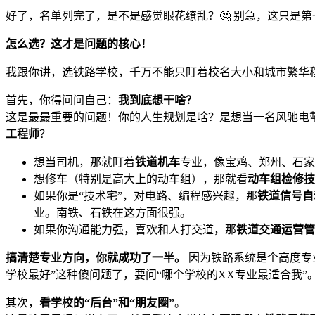
好了，名单列完了，是不是感觉眼花缭乱？🤔 别急，这只是第
怎么选？这才是问题的核心！
我跟你讲，选铁路学校，千万不能只盯着校名大小和城市繁华程
首先，你得问问自己：
我到底想干啥？
这是最最重要的问题！你的人生规划是啥？是想当一名风驰电
工程师
？
想当司机，那就盯着
铁道机车
专业，像宝鸡、郑州、石家
想修车（特别是高大上的动车组），那就看
动车组检修技
如果你是“技术宅”，对电路、编程感兴趣，那
铁道信号自
业。南铁、石铁在这方面很强。
如果你沟通能力强，喜欢和人打交道，那
铁道交通运营管
搞清楚专业方向，你就成功了一半。
因为铁路系统是个高度专
学校最好”这种傻问题了，要问“哪个学校的XX专业最适合我”
其次，
看学校的“后台”和“朋友圈”
。