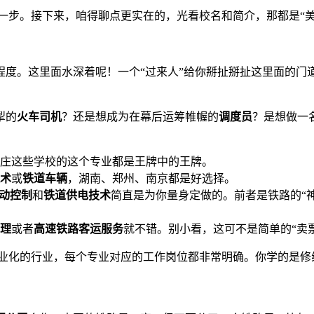
一步。接下来，咱得聊点更实在的，光看校名和简介，那都是“美
度。这里面水深着呢！一个“过来人”给你掰扯掰扯这里面的门
掣的
火车司机
？还是想成为在幕后运筹帷幄的
调度员
？是想做一
庄这些学校的这个专业都是王牌中的王牌。
术
或
铁道车辆
，湖南、郑州、南京都是好选择。
动控制
和
铁道供电技术
简直是为你量身定做的。前者是铁路的“神
理
或者
高速铁路客运服务
就不错。别小看，这可不是简单的“卖
业化的行业，每个专业对应的工作岗位都非常明确。你学的是修
。