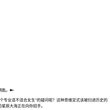
匙。🔑
个专业适不适合女生”的疑问呢？这种思维定式该被扫进历史的
新的星辰大海正在向你招手。