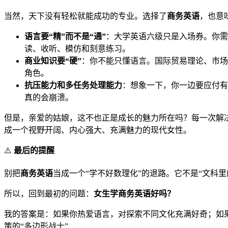
当然，天下没有轻松就能成功的专业。选择了
商务英语
，也意
语言要“精”而不是“通”
：大学英语六级只是入场券。你需
读、收听、模仿和刻意练习。
商业知识要“硬”
：你不能只懂语言。国际贸易理论、市场
角色。
抗压能力和多任务处理能力
：想象一下，你一边要应付有
真的会崩溃。
但是，亲爱的姑娘，这不也正是成长的魅力所在吗？每一次解
成一个视野开阔、内心强大、充满魅力的现代女性。
⚠️
最后的提醒
别把
商务英语
当成一个“学不好数理化”的退路。它不是“文科
所以，回到最初的问题：
女生学商务英语好吗？
我的答案是：如果你热爱语言，对探索不同文化充满好奇；如
策的“多边形战士”……