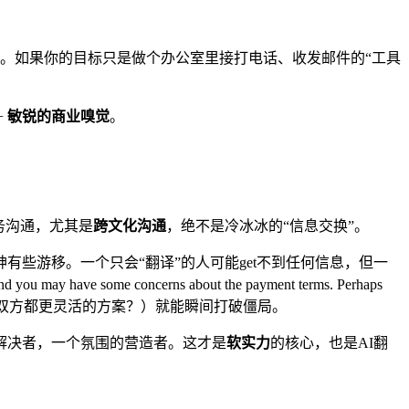
的误解。如果你的目标只是做个办公室里接打电话、收发邮件的“工具
+
敏锐的商业嗅觉
。
务沟通，尤其是
跨文化沟通
，绝不是冷冰冰的“信息交换”。
些游移。一个只会“翻译”的人可能get不到任何信息，但一
oncerns about the payment terms. Perhaps
或许我们可以探讨一个对双方都更灵活的方案？）就能瞬间打破僵局。
解决者，一个氛围的营造者。这才是
软实力
的核心，也是AI翻