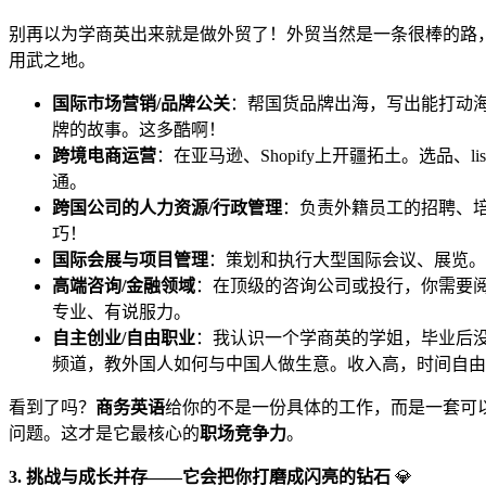
别再以为学商英出来就是做外贸了！外贸当然是一条很棒的路
用武之地。
国际市场营销/品牌公关
：帮国货品牌出海，写出能打动海外
牌的故事。这多酷啊！
跨境电商运营
：在亚马逊、Shopify上开疆拓土。选品
通。
跨国公司的人力资源/行政管理
：负责外籍员工的招聘、
巧！
国际会展与项目管理
：策划和执行大型国际会议、展览。
高端咨询/金融领域
：在顶级的咨询公司或投行，你需要
专业、有说服力。
自主创业/自由职业
：我认识一个学商英的学姐，毕业后没
频道，教外国人如何与中国人做生意。收入高，时间自由
看到了吗？
商务英语
给你的不是一份具体的工作，而是一套可
问题。这才是它最核心的
职场竞争力
。
3. 挑战与成长并存——它会把你打磨成闪亮的钻石
💎