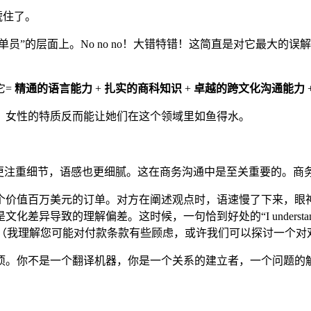
唬住了。
单员”的层面上。No no no！大错特错！这简直是对它最大
它=
精通的语言能力
+
扎实的商科知识
+
卓越的跨文化沟通能力
，女性的特质反而能让她们在这个领域里如鱼得水。
更注重细节，语感也更细腻。这在商务沟通中是至关重要的。商
价值百万美元的订单。对方在阐述观点时，语速慢了下来，眼神有
时候，一句恰到好处的“I understand you may have some c
that works for both of us?”（我理解您可能对付款条款有些顾虑，
项。你不是一个翻译机器，你是一个关系的建立者，一个问题的