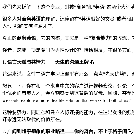
我们先来拆解一下这个专业，别被“商务”和“英语”这两个大词
很多人对
商务英语
的理解，还停留在“英语很好的文员”或者“跟
人”，那确实有点屈才了。
真正的
商务英语
，它的内核，其实是一种
“复合能力”
的淬炼。
你看，这哪一项是专门为男性设计的？恰恰相反，在很多方面
1. 语言天赋与共情力——天生的沟通王牌
💪
普遍来说，女性在语言学习上似乎有那么一点点“先天优势”，
想象一下，你在和一个来自中东的客户进行视频会议，讨论一个
个优秀的商英人才，会立刻察觉到这背后的犹豫、顾虑，甚至是文化差异导致的理解偏差。这
we could explore a more flexible solution 
这种洞察力、同理心和建立人际连接的能力，往往是女性的强
译永远无法取代的价值所在。
2. 广阔到超乎想象的职业路径——你的舞台，不止于格子间
🚀