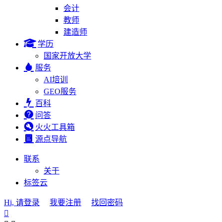
会计
教师
建造师
学历
国家开放大学
服务
AI培训
GEO服务
百科
问答
火火工具箱
源点导航
联系
关于
标签云
Hi, 请登录
我要注册
找回密码
