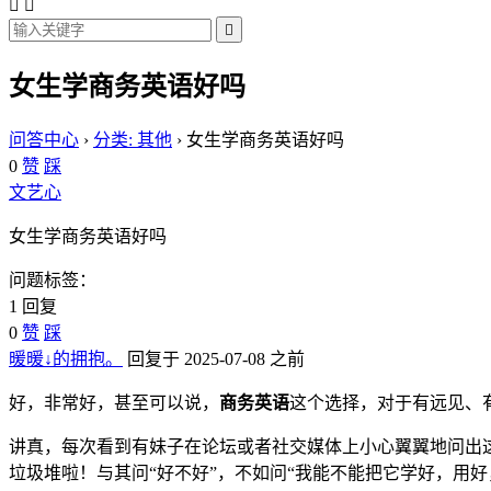



女生学商务英语好吗
问答中心
›
分类: 其他
›
女生学商务英语好吗
0
赞
踩
文艺心
女生学商务英语好吗
问题标签：
1 回复
0
赞
踩
暖暖↓的拥抱。
回复于 2025-07-08 之前
好，非常好，甚至可以说，
商务英语
这个选择，对于有远见、
讲真，每次看到有妹子在论坛或者社交媒体上小心翼翼地问出
垃圾堆啦！与其问“好不好”，不如问“我能不能把它学好，用好