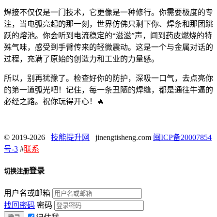
焊接不仅仅是一门技术，它更像是一种修行。你需要极度的专
注，当电弧亮起的那一刻，世界仿佛只剩下你、焊条和那团跳
跃的熔池。你会听到电流稳定的“滋滋”声，闻到药皮燃烧的特
殊气味，感受到手臂传来的轻微震动。这是一个与金属对话的
过程，充满了原始的创造力和工业的力量感。
所以，别再犹豫了。检查好你的防护，深吸一口气，去点亮你
的第一道弧光吧！记住，每一条丑陋的焊缝，都是通往牛逼的
必经之路。祝你玩得开心！🔥
© 2019-2026
技能提升网
jinengtisheng.com
闽ICP备20007854
号-3
#
联系
登录
切换注册
用户名或邮箱
找回密码
密码