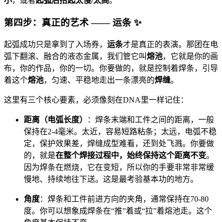
小
，或者
起弧后抬起太慢/太高
。
第四步：真正的艺术 —— 运条
✨
起弧成功只是拿到了入场券，
运条
才是真正的表演。那团在电
弧下翻滚、融合的液态金属，我们管它叫
熔池
，它就是你的画
布，你的作品，你的一切。你要做的，就是控制着焊条，引导
着这个
熔池
，匀速、平稳地走出一条漂亮的
焊缝
。
这里有三个核心要素，必须像刻在DNA里一样记住：
距离（电弧长度）
：焊条末端和工件之间的距离，一般
保持在2-4毫米。太近，容易短路粘条；太远，电弧不稳
定，保护效果差，焊缝成型难看，还到处飞溅。你要做
的，就是
在整个焊接过程中，始终保持这个距离不变
。
因为焊条在燃烧，它在变短，所以你的手要非常非常缓
慢地、持续地往下送。这是最考验基本功的地方。
角度
：焊条和工件前进方向的夹角，通常保持在70-80
度。你可以想象成焊条在“推”着或“拉”着熔池走。这个