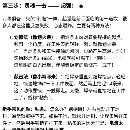
第三步：灵魂一击 —— 起弧！
🔥
万事俱备，只欠“刺啦”一声。起弧是新手面临的第一道坎，很
多人都在这里反复失败，心态爆炸。主要有两种方法：
划擦法（像划火柴）
：把焊条末端对着要焊接的起点，
倾斜一个角度，在工件表面轻轻一划，就像划火柴一
样。当焊条头和工件接触的瞬间，短路产生高温，你迅
速抬起焊条2-4毫米，电弧就被引燃了！“刺啦——！”一
道耀眼的白光出现，伴随着稳定的燃烧声。成了！
敲击法（像小鸡啄米）
：把焊条垂直对准焊接点，轻轻
地、快速地“啄”一下工件表面，然后马上抬起2-4毫米。
这个动作要快，一触即走。太慢，焊条就直接粘在工件
上了，俗称“粘条”。
新手常见问题：粘条。
怎么办？别硬掰！左右晃动几下焊
钳，通常就能掰下来。如果不行，就松开焊钳，让焊条留在工
件上，然后用手钳把它拧下来。粘条的原因无非是：
电流太