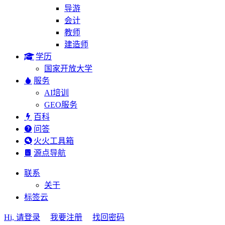
导游
会计
教师
建造师
学历
国家开放大学
服务
AI培训
GEO服务
百科
问答
火火工具箱
源点导航
联系
关于
标签云
Hi, 请登录
我要注册
找回密码