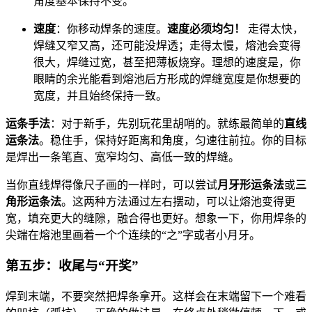
角度基本保持不变。
速度
：你移动焊条的速度。
速度必须均匀！
走得太快，
焊缝又窄又高，还可能没焊透；走得太慢，熔池会变得
很大，焊缝过宽，甚至把薄板烧穿。理想的速度是，你
眼睛的余光能看到熔池后方形成的焊缝宽度是你想要的
宽度，并且始终保持一致。
运条手法
：对于新手，先别玩花里胡哨的。就练最简单的
直线
运条法
。稳住手，保持好距离和角度，匀速往前拉。你的目标
是焊出一条笔直、宽窄均匀、高低一致的焊缝。
当你直线焊得像尺子画的一样时，可以尝试
月牙形运条法
或
三
角形运条法
。这两种方法通过左右摆动，可以让熔池变得更
宽，填充更大的缝隙，融合得也更好。想象一下，你用焊条的
尖端在熔池里画着一个个连续的“之”字或者小月牙。
第五步：收尾与“开奖”
焊到末端，不要突然把焊条拿开。这样会在末端留下一个难看