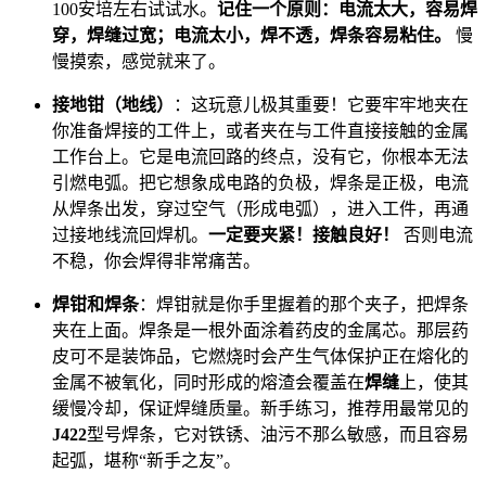
100安培左右试试水。
记住一个原则：电流太大，容易焊
穿，焊缝过宽；电流太小，焊不透，焊条容易粘住。
慢
慢摸索，感觉就来了。
接地钳（地线）
：这玩意儿极其重要！它要牢牢地夹在
你准备焊接的工件上，或者夹在与工件直接接触的金属
工作台上。它是电流回路的终点，没有它，你根本无法
引燃电弧。把它想象成电路的负极，焊条是正极，电流
从焊条出发，穿过空气（形成电弧），进入工件，再通
过接地线流回焊机。
一定要夹紧！接触良好！
否则电流
不稳，你会焊得非常痛苦。
焊钳和焊条
：焊钳就是你手里握着的那个夹子，把焊条
夹在上面。焊条是一根外面涂着药皮的金属芯。那层药
皮可不是装饰品，它燃烧时会产生气体保护正在熔化的
金属不被氧化，同时形成的熔渣会覆盖在
焊缝
上，使其
缓慢冷却，保证焊缝质量。新手练习，推荐用最常见的
J422
型号焊条，它对铁锈、油污不那么敏感，而且容易
起弧，堪称“新手之友”。