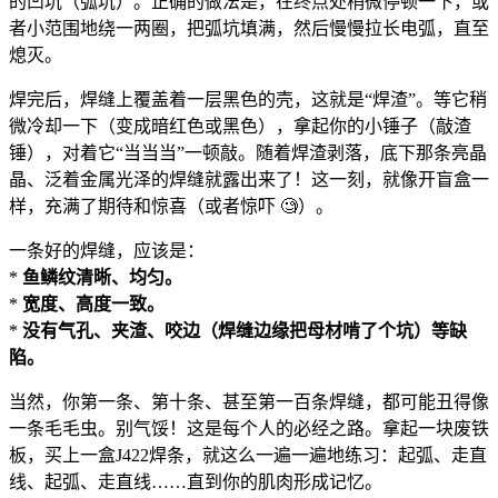
的凹坑（弧坑）。正确的做法是，在终点处稍微停顿一下，或
者小范围地绕一两圈，把弧坑填满，然后慢慢拉长电弧，直至
熄灭。
焊完后，焊缝上覆盖着一层黑色的壳，这就是“焊渣”。等它稍
微冷却一下（变成暗红色或黑色），拿起你的小锤子（敲渣
锤），对着它“当当当”一顿敲。随着焊渣剥落，底下那条亮晶
晶、泛着金属光泽的焊缝就露出来了！这一刻，就像开盲盒一
样，充满了期待和惊喜（或者惊吓 🧐）。
一条好的焊缝，应该是：
*
鱼鳞纹清晰、均匀。
*
宽度、高度一致。
*
没有气孔、夹渣、咬边（焊缝边缘把母材啃了个坑）等缺
陷。
当然，你第一条、第十条、甚至第一百条焊缝，都可能丑得像
一条毛毛虫。别气馁！这是每个人的必经之路。拿起一块废铁
板，买上一盒J422焊条，就这么一遍一遍地练习：起弧、走直
线、起弧、走直线……直到你的肌肉形成记忆。