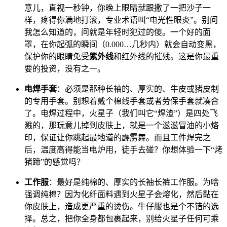
意儿，直视一秒钟，你晚上眼睛就跟撒了一把沙子一
样，疼得你满地打滚，专业术语叫“电光性眼炎”。别问
我怎么知道的，问就是年轻时犯过的傻。一个好的面
罩，在你起弧的瞬间（0.000…几秒内）就会自动变黑，
保护你的眼睛免受
紫外线
和红外线的摧残。这是你最重
要的投资，没有之一。
电焊手套
：必须是那种长袖的、厚实的、牛皮或猪皮制
的专用手套。别想着戴个棉线手套或者劳保手套就凑合
了。电焊过程中，火星子（我们叫它“焊渣”）是四处飞
溅的，那玩意儿掉到皮肤上，就是一个滋滋冒油的小烙
印，保证让你跳起最地道的霹雳舞。而且工件焊完之
后，温度高得能当电炉用，徒手去碰？你想体验一下“烤
猪蹄”的感觉吗？
工作服
：最好是纯棉的、厚实的长袖长裤工作服。为啥
强调纯棉？因为化纤面料遇到火星子会熔化，然后黏在
你皮肤上，造成更严重的烫伤。牛仔服也是个不错的选
择。总之，把你全身都包裹起来，别给火星子任何可乘