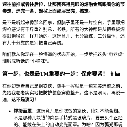
速往前推或者往后拉，让那团亮得晃眼的熔融金属跟着你的节
奏走，焊完一条，敲掉上面那层黑壳，搞定。
是不是听起来像那么回事，但脑子里还是一片空白，手里那把
焊枪感觉有千斤重？别急，老铁，所有的大神都是从把铁板焊
得跟狗啃过一样开始的。这玩意儿，七分靠练，三分靠悟，还
有九十分靠的是别把自己弄伤。
咱们就从你现在一脸懵逼的状态开始，一步步把这头“电老虎”
驯服成听话的“小猫咪”。
第一步，也是最TM重要的一步：保命要紧！
👨‍🏭
在你幻想着自己是钢铁侠，随手一挥就是一道完美焊缝之前，
先给我老老实实地把
防护
装备穿戴整齐。这不是演习，再说一
遍，
这不是演习！
焊接面罩
：这玩意儿是你吃饭的家伙，绝对不能含糊。
不是那种几块钱的简易手持式黑玻璃片，要去买个正经
的、能戴在头上的自动变光面罩。为啥？因为
弧光
那玩