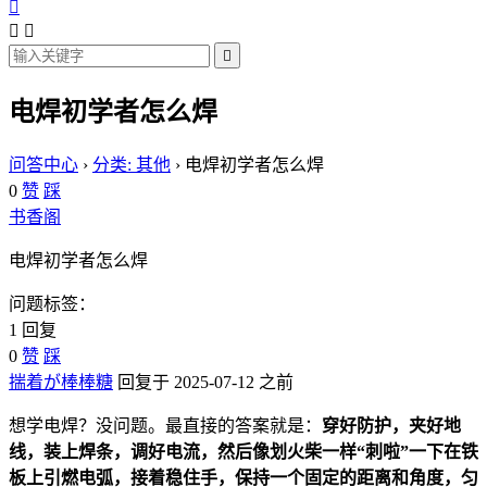




电焊初学者怎么焊
问答中心
›
分类: 其他
›
电焊初学者怎么焊
0
赞
踩
书香阁
电焊初学者怎么焊
问题标签：
1 回复
0
赞
踩
揣着が棒棒糖
回复于 2025-07-12 之前
想学电焊？没问题。最直接的答案就是：
穿好防护，夹好地
线，装上焊条，调好电流，然后像划火柴一样“刺啦”一下在铁
板上引燃电弧，接着稳住手，保持一个固定的距离和角度，匀