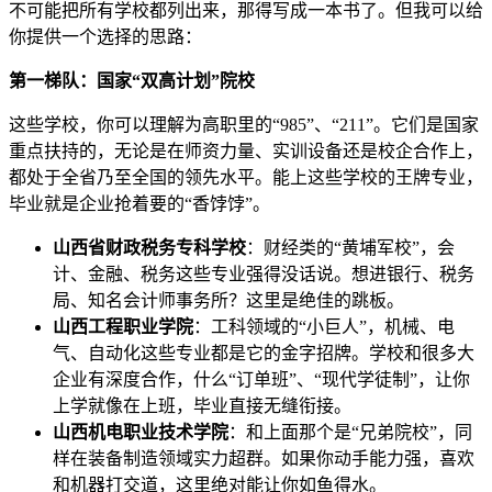
不可能把所有学校都列出来，那得写成一本书了。但我可以给
你提供一个选择的思路：
第一梯队：国家“双高计划”院校
这些学校，你可以理解为高职里的“985”、“211”。它们是国家
重点扶持的，无论是在师资力量、实训设备还是校企合作上，
都处于全省乃至全国的领先水平。能上这些学校的王牌专业，
毕业就是企业抢着要的“香饽饽”。
山西省财政税务专科学校
：财经类的“黄埔军校”，会
计、金融、税务这些专业强得没话说。想进银行、税务
局、知名会计师事务所？这里是绝佳的跳板。
山西工程职业学院
：工科领域的“小巨人”，机械、电
气、自动化这些专业都是它的金字招牌。学校和很多大
企业有深度合作，什么“订单班”、“现代学徒制”，让你
上学就像在上班，毕业直接无缝衔接。
山西机电职业技术学院
：和上面那个是“兄弟院校”，同
样在装备制造领域实力超群。如果你动手能力强，喜欢
和机器打交道，这里绝对能让你如鱼得水。