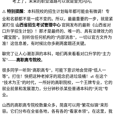
考上了，未来的职业道路可以说是金光闪闪。
⚠️
特别提醒
：本科院校的招生计划每年都可能会有微调！专
业和名额都不是一成不变的。所以，最最重要的一步，就是紧
紧盯住
山西省招生考试管理中心
官网发布的最新《山西省对
口升学招生计划》！那才是最终的、唯一的、具有法律效力的
“藏宝图”。别听信任何机构的“内部消息”，一切以官方文件为
准！这信息差，有时候比你多刷两套题还关键。
聊完了让人心潮澎湃的本科，咱们再来看看对口升学的“主力
军”——
高职高专院校
。
很多同学一听到“高职高专”，可能下意识地会觉得“低人一
等”。打住！快把这种老掉牙的观念扔进垃圾桶！🚮 在这个
“技术为王”的时代，一所好的高职院校，一个王牌专业，它的
就业前景和发展潜力，分分钟秒杀某些普通本科的“天坑”专
业。
山西的高职高专院校数量众多，简直可以用“繁花似锦”来形
容。它们分布在全省各地，各有各的“看家本领”。在这里，我