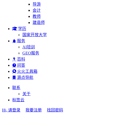
导游
会计
教师
建造师
学历
国家开放大学
服务
AI培训
GEO服务
百科
问答
火火工具箱
源点导航
联系
关于
标签云
Hi, 请登录
我要注册
找回密码