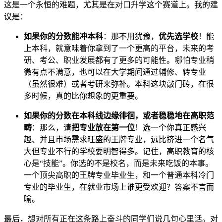
这是一个永恒的难题，尤其是在对口升学这个赛道上。我的建
议是：
如果你的分数能冲本科
：那不用犹豫，
优先选学校
！能
上本科，就意味着你拿到了一个更高的平台，未来的考
研、考公、职业发展都有了更多的可能性。哪怕专业稍
微有点不满意，也可以在大学期间通过辅修、转专业
（虽然很难）或者考研来弥补。本科这块敲门砖，在很
多时候，真的比你想象的更重要。
如果你的分数在本科线边缘徘徊，或者稳稳地在高职范
畴
：那么，请
把专业放在第一位
！选一个你真正感兴
趣、并且市场需求旺盛的王牌专业，远比挤进一个名气
大但专业不行的学校要明智得多。记住，高职教育的核
心是“技能”。你选的不是校名，而是未来吃饭的本事。
一个顶尖高职的王牌专业毕业生，和一个普通本科冷门
专业的毕业生，在就业市场上谁更受欢迎？答案不言而
喻。
最后，想对所有正在这条路上奋斗的同学们说几句心里话。对