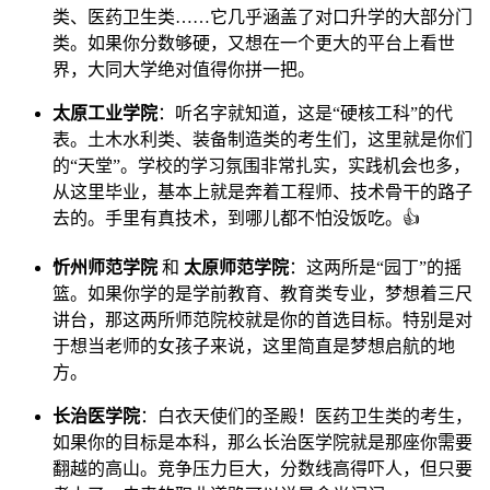
类、医药卫生类……它几乎涵盖了对口升学的大部分门
类。如果你分数够硬，又想在一个更大的平台上看世
界，大同大学绝对值得你拼一把。
太原工业学院
：听名字就知道，这是“硬核工科”的代
表。土木水利类、装备制造类的考生们，这里就是你们
的“天堂”。学校的学习氛围非常扎实，实践机会也多，
从这里毕业，基本上就是奔着工程师、技术骨干的路子
去的。手里有真技术，到哪儿都不怕没饭吃。👍
忻州师范学院
和
太原师范学院
：这两所是“园丁”的摇
篮。如果你学的是学前教育、教育类专业，梦想着三尺
讲台，那这两所师范院校就是你的首选目标。特别是对
于想当老师的女孩子来说，这里简直是梦想启航的地
方。
长治医学院
：白衣天使们的圣殿！医药卫生类的考生，
如果你的目标是本科，那么长治医学院就是那座你需要
翻越的高山。竞争压力巨大，分数线高得吓人，但只要