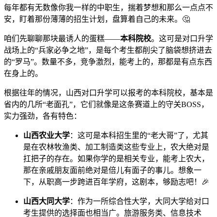
每年都有无数像你我一样的中职生，揣着梦想和那么一点点不
安，盯着那份薄薄的招生计划，盘算着自己的未来。🤔
咱们先聊聊那块最诱人的蛋糕——
本科院校
。这可是对口升学
战场上的“兵家必争之地”，是每个考生都削尖了脑袋想挤进去
的“罗马”。数量不多，竞争激烈，能考上的，那都是有点东西
在身上的。
根据往年的情况，山西对口升学可以报考的本科院校，基本是
省内的几所“老面孔”，它们就像是这条赛道上的守关BOSS，
实力强劲，各有特色：
山西农业大学
：这可是本科招生里的“老大哥”了，尤其
是在农林牧渔类、加工制造类这些专业上，农大绝对是
扛把子的存在。如果你学的是相关专业，能考上农大，
那在亲戚朋友面前绝对是倍儿有面子的事儿。想象一
下，从职高一步跨进百年学府，这剧本，够励志吧！🎉
山西大同大学
：作为一所综合性大学，大同大学给对口
考生提供的选择面也相当广。旅游服务类、信息技术