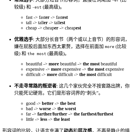
-er
较级) 和
(最高级)。
-est
fast -> fast
er
-> fast
est
tall -> tall
er
-> tall
est
cheap -> cheap
er
-> cheap
est
优雅选手
: 大部分长音节（两个或以上音节）的形容词，
嫌在屁股后面加东西太累赘，选择在前面加
(比较
more
级) 和
(最高级)。
the most
beautiful ->
more
beautiful ->
the most
beautiful
expensive ->
more
expensive ->
the most
expensive
difficult ->
more
difficult ->
the most
difficult
不走寻常路的叛逆者
: 这几个家伙完全不按套路出牌，你
只能死记硬背。它们是形容词界的“刺头”。
good ->
better
->
the best
bad ->
worse
->
the worst
far ->
farther/further
->
the farthest/furthest
little ->
less
->
the least
形容词的比较，让语言充满了
动态
和
层次感
，不再是静止的描