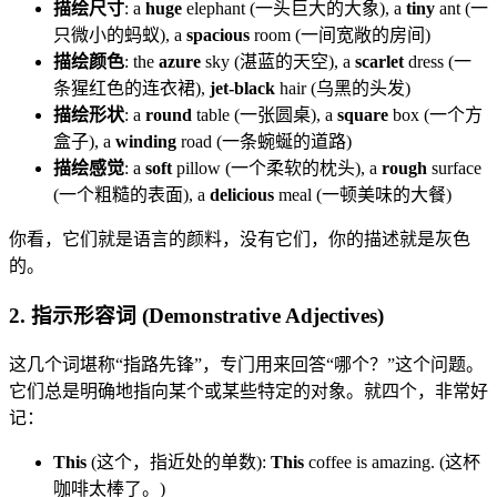
描绘尺寸
: a
huge
elephant (一头巨大的大象), a
tiny
ant (一
只微小的蚂蚁), a
spacious
room (一间宽敞的房间)
描绘颜色
: the
azure
sky (湛蓝的天空), a
scarlet
dress (一
条猩红色的连衣裙),
jet-black
hair (乌黑的头发)
描绘形状
: a
round
table (一张圆桌), a
square
box (一个方
盒子), a
winding
road (一条蜿蜒的道路)
描绘感觉
: a
soft
pillow (一个柔软的枕头), a
rough
surface
(一个粗糙的表面), a
delicious
meal (一顿美味的大餐)
你看，它们就是语言的颜料，没有它们，你的描述就是灰色
的。
2. 指示形容词 (Demonstrative Adjectives)
这几个词堪称“指路先锋”，专门用来回答“哪个？”这个问题。
它们总是明确地指向某个或某些特定的对象。就四个，非常好
记：
This
(这个，指近处的单数):
This
coffee is amazing. (这杯
咖啡太棒了。)