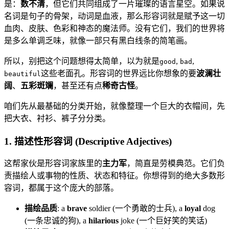
是：
数不清
，但它们共同组成了一片璀璨的语言星空。如果说
名词是句子的骨架，动词是血液，那么形容词就是赋予这一切
血肉、皮肤、色彩和神态的魔法师。没有它们，我们的世界将
是多么单调乏味，就像一部只有黑白线条的简笔画。
所以，别把这个问题想得太简单，以为就是
,
,
good
bad
这些老面孔。形容词的世界远比你想象的要
波澜壮
beautiful
阔
、
五彩斑斓
，甚至还有点
稀奇古怪
。
咱们先从最基础的分类开始，就像整理一个巨大的衣帽间，先
把大衣、衬衫、裤子分分类。
1. 描述性形容词 (Descriptive Adjectives)
这帮家伙是形容词家族里的
主力军
，简直是劳模典范。它们负
责描绘人或事物的性质、状态和特征。你想得到的绝大多数形
容词，都属于这个庞大的部落。
描绘品质
: a
brave
soldier (一个勇敢的士兵), a
loyal
dog
(一条忠诚的狗), a
hilarious
joke (一个巨好笑的笑话)