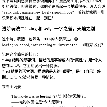
是不是瞬间感觉自己
学识渊博
了？虽然这个顺序不是100%绝
对的铁律，但遵循它，你的英语听起来会
地道
得多。没人会说
“a silk pink Japanese new lovely sleeping robe”，听着就像把一堆
乐高积木胡乱堆在一起，别扭！
进阶玩法二：-ing 和 -ed，一字之差，天壤之别
这个坑，我赌一包辣条，90%的人都踩过。😂
vs.
,
vs.
… 到底啥区别？
boring
bored
interesting
interested
记住这个简单的核心：
*
-ing 结尾的形容词，描述的是事物或人的“属性”，是“令人
感到……”
。它主动发出一种特质。
*
-ed 结尾的形容词，描述的是人的“感受”，是“（自己）感
到……”
。它被动接受一种情绪。
来看个场景：
The movie was so
boring
. (这部电影太
无聊
了。
——电影的属性是“令人无聊”)