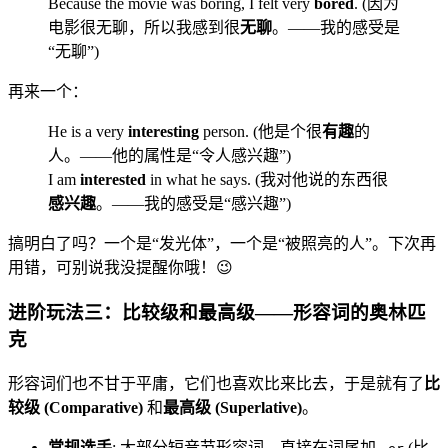
Because the movie was boring, I felt very
bored
. (因为
电影很无聊，所以我感到很
无聊
。——我的感受是
“无聊”)
再来一个：
He is a very
interesting
person. (他是个很
有趣
的
人。——他的属性是“令人感兴趣”)
I am
interested
in what he says. (我对他说的东西很
感兴趣
。——我的感受是“感兴趣”)
搞明白了吗？一个是“发光体”，一个是“被照亮的人”。下次再
用错，可别说我没提醒你哦！😉
进阶玩法三：比较级和最高级——形容词的奥林匹
克
形容词们也不甘于平庸，它们也喜欢比来比去，于是就有了
比
较级 (Comparative)
和
最高级 (Superlative)
。
常规选手
: 大部分短音节形容词，直接在词尾加
(比