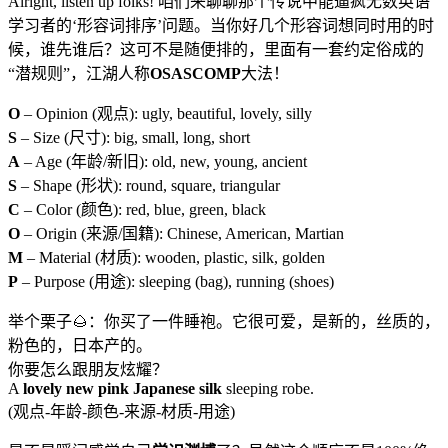
Alright, listen up folks! 咱们来聊聊那个传说中能逼疯无数英语
学习者的‘形容词排序’问题。当你好几个形容词想同时用的时
候，谁先谁后？这可不是随便排的，里面有一套约定俗成的
“潜规则”，江湖人称
OSASCOMP
大法！
O
– Opinion (观点): ugly, beautiful, lovely, silly
S
– Size (尺寸): big, small, long, short
A
– Age (年龄/新旧): old, new, young, ancient
S
– Shape (形状): round, square, triangular
C
– Color (颜色): red, blue, green, black
O
– Origin (来源/国籍): Chinese, American, Martian
M
– Material (材质): wooden, plastic, silk, golden
P
– Purpose (用途): sleeping (bag), running (shoes)
举个栗子🌰：你买了一件睡袍。它很可爱，是新的，丝质的，
粉色的，日本产的。
你要怎么跟朋友炫耀？
A
lovely new pink Japanese silk
sleeping robe.
(观点-年龄-颜色-来源-材质-用途)