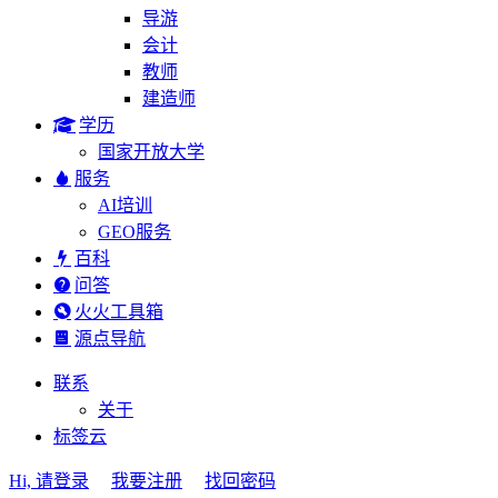
导游
会计
教师
建造师
学历
国家开放大学
服务
AI培训
GEO服务
百科
问答
火火工具箱
源点导航
联系
关于
标签云
Hi, 请登录
我要注册
找回密码