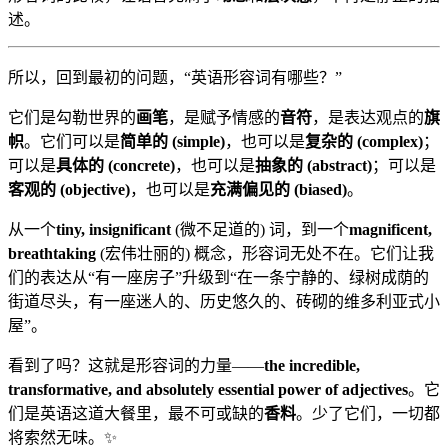
述。
所以，回到最初的问题，“英语形容词有哪些？”
它们是勾勒世界的
画笔
，是赋予情感的
音符
，是表达观点的
旗
帜
。它们可以是
简单的 (simple)
，也可以是
复杂的 (complex)
；
可以是
具体的 (concrete)
，也可以是
抽象的 (abstract)
；可以是
客观的 (objective)
，也可以是
充满偏见的 (biased)
。
从一个
tiny, insignificant
(微不足道的) 词，到一个
magnificent,
breathtaking
(宏伟壮丽的) 概念，形容词无处不在。它们让我
们的表达从“有一座房子”升级到“在一条宁静的、绿树成荫的
街道尽头，有一座迷人的、历史悠久的、砖砌的维多利亚式小
屋”。
看到了吗？这就是形容词的力量——
the incredible,
transformative, and absolutely essential power of adjectives
。它
们是英语这道大餐里，最不可或缺的
香料
。少了它们，一切都
将索然无味。✨