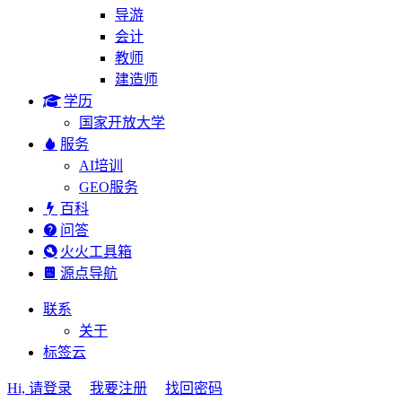
导游
会计
教师
建造师
学历
国家开放大学
服务
AI培训
GEO服务
百科
问答
火火工具箱
源点导航
联系
关于
标签云
Hi, 请登录
我要注册
找回密码