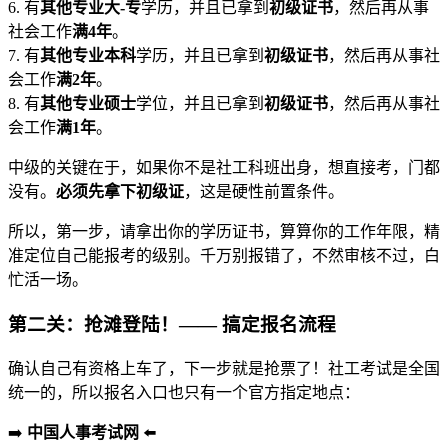
6. 有
其他专业大-专
学历，并且已拿到
初级证书
，然后再从事
社会工作
满4年
。
7. 有
其他专业本科
学历，并且已拿到
初级证书
，然后再从事社
会工作
满2年
。
8. 有
其他专业硕士
学位，并且已拿到
初级证书
，然后再从事社
会工作
满1年
。
中级的关键在于，如果你不是社工科班出身，想直接考，门都
没有。
必须先拿下初级证
，这是硬性前置条件。
所以，第一步，请拿出你的学历证书，算算你的工作年限，精
准定位自己能报考的级别。千万别报错了，不然审核不过，白
忙活一场。
第二关：抢滩登陆！—— 搞定
报名流程
确认自己有资格上车了，下一步就是抢票了！社工考试是全国
统一的，所以报名入口也只有一个官方指定地点：
➡️
中国人事考试网
⬅️