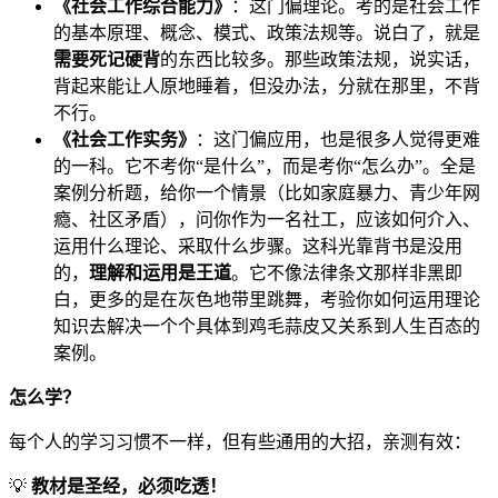
《社会工作综合能力》
：这门偏理论。考的是社会工作
的基本原理、概念、模式、政策法规等。说白了，就是
需要死记硬背
的东西比较多。那些政策法规，说实话，
背起来能让人原地睡着，但没办法，分就在那里，不背
不行。
《社会工作实务》
：这门偏应用，也是很多人觉得更难
的一科。它不考你“是什么”，而是考你“怎么办”。全是
案例分析题，给你一个情景（比如家庭暴力、青少年网
瘾、社区矛盾），问你作为一名社工，应该如何介入、
运用什么理论、采取什么步骤。这科光靠背书是没用
的，
理解和运用是王道
。它不像法律条文那样非黑即
白，更多的是在灰色地带里跳舞，考验你如何运用理论
知识去解决一个个具体到鸡毛蒜皮又关系到人生百态的
案例。
怎么学？
每个人的学习习惯不一样，但有些通用的大招，亲测有效：
💡
教材是圣经，必须吃透！