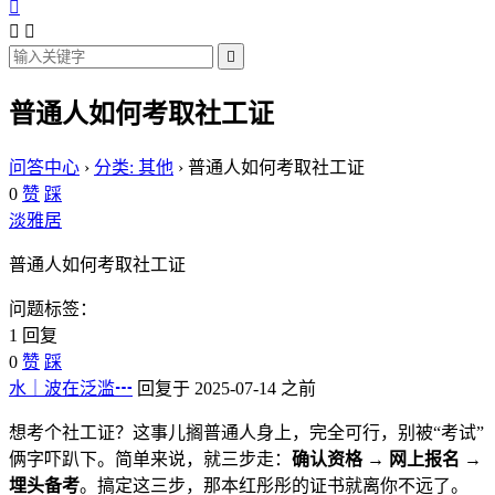




普通人如何考取社工证
问答中心
›
分类: 其他
›
普通人如何考取社工证
0
赞
踩
淡雅居
普通人如何考取社工证
问题标签：
1 回复
0
赞
踩
水｜波在泛滥┅
回复于 2025-07-14 之前
想考个社工证？这事儿搁普通人身上，完全可行，别被“考试”
俩字吓趴下。简单来说，就三步走：
确认资格 → 网上报名 →
埋头备考
。搞定这三步，那本红彤彤的证书就离你不远了。