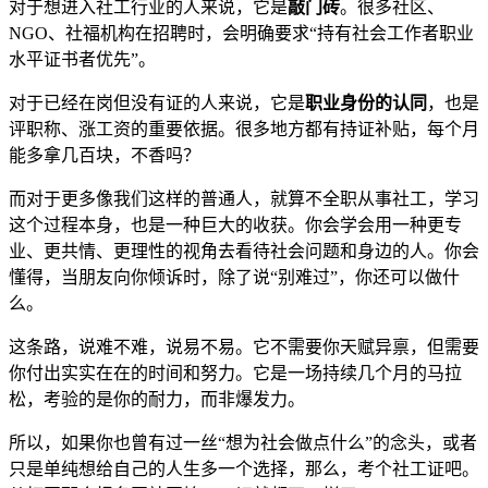
对于想进入社工行业的人来说，它是
敲门砖
。很多社区、
NGO、社福机构在招聘时，会明确要求“持有社会工作者职业
水平证书者优先”。
对于已经在岗但没有证的人来说，它是
职业身份的认同
，也是
评职称、涨工资的重要依据。很多地方都有持证补贴，每个月
能多拿几百块，不香吗？
而对于更多像我们这样的普通人，就算不全职从事社工，学习
这个过程本身，也是一种巨大的收获。你会学会用一种更专
业、更共情、更理性的视角去看待社会问题和身边的人。你会
懂得，当朋友向你倾诉时，除了说“别难过”，你还可以做什
么。
这条路，说难不难，说易不易。它不需要你天赋异禀，但需要
你付出实实在在的时间和努力。它是一场持续几个月的马拉
松，考验的是你的耐力，而非爆发力。
所以，如果你也曾有过一丝“想为社会做点什么”的念头，或者
只是单纯想给自己的人生多一个选择，那么，考个社工证吧。