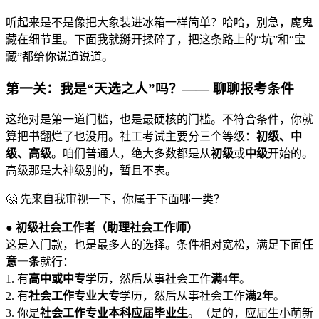
听起来是不是像把大象装进冰箱一样简单？哈哈，别急，魔鬼
藏在细节里。下面我就掰开揉碎了，把这条路上的“坑”和“宝
藏”都给你说道说道。
第一关：我是“天选之人”吗？—— 聊聊
报考条件
这绝对是第一道门槛，也是最硬核的门槛。不符合条件，你就
算把书翻烂了也没用。社工考试主要分三个等级：
初级、中
级、高级
。咱们普通人，绝大多数都是从
初级
或
中级
开始的。
高级那是大神级别的，暂且不表。
🤔 先来自我审视一下，你属于下面哪一类？
●
初级社会工作者（助理社会工作师）
这是入门款，也是最多人的选择。条件相对宽松，满足下面
任
意一条
就行：
1. 有
高中或中专
学历，然后从事社会工作
满4年
。
2. 有
社会工作专业大专
学历，然后从事社会工作
满2年
。
3. 你是
社会工作专业本科应届毕业生
。（是的，应届生小萌新