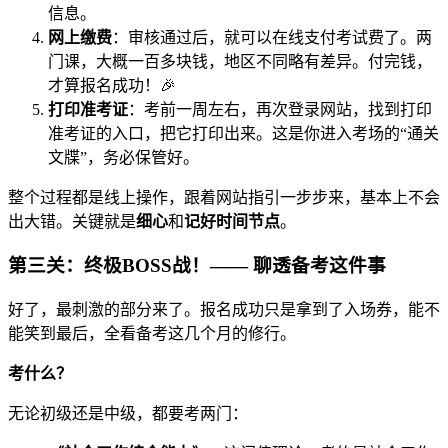
信息。
网上缴费
：审核通过后，就可以在线支付考试费了。两
门课，大概一百多块钱，地区不同略有差异。付完钱，
才算报名成功！🎉
打印准考证
：考前一周左右，再次登录网站，找到打印
准考证的入口，把它打印出来。这是你进入考场的“通关
文牒”，务必保管好。
整个过程都是线上操作，跟着网站指引一步步来，基本上不会
出大错。关键就是
细心
和
记好时间节点
。
第三关：终极BOSS战！—— 聊透
备考
这件事
好了，最刺激的部分来了。报名成功只是拿到了入场券，能不
能笑到最后，全看备考这几个月的修行。
考什么？
无论初级还是中级，都要考两门：