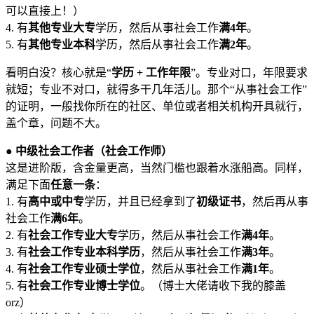
可以直接上！）
4. 有
其他专业大专
学历，然后从事社会工作
满4年
。
5. 有
其他专业本科
学历，然后从事社会工作
满2年
。
看明白没？核心就是“
学历 + 工作年限
”。专业对口，年限要求
就短；专业不对口，就得多干几年活儿。那个“从事社会工作”
的证明，一般找你所在的社区、单位或者相关机构开具就行，
盖个章，问题不大。
●
中级社会工作者（社会工作师）
这是进阶版，含金量更高，当然门槛也跟着水涨船高。同样，
满足下面
任意一条
：
1. 有
高中或中专
学历，并且已经拿到了
初级证书
，然后再从事
社会工作
满6年
。
2. 有
社会工作专业大专
学历，然后从事社会工作
满4年
。
3. 有
社会工作专业本科学历
，然后从事社会工作
满3年
。
4. 有
社会工作专业硕士学位
，然后从事社会工作
满1年
。
5. 有
社会工作专业博士学位
。（博士大佬请收下我的膝盖
orz）