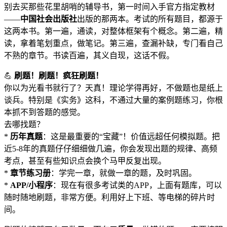
别去买那些花里胡哨的辅导书，第一时间入手官方指定教材
——
中国社会出版社
出版的那两本。考试的所有题目，都源于
这两本书。第一遍，通读，对整体框架有个概念。第二遍，精
读，拿着笔划重点，做笔记。第三遍，查漏补缺，专门看自己
不熟的章节。书读百遍，其义自现，这话不假。
💪
刷题！刷题！疯狂刷题！
你以为光看书就行了？天真！理论学得再好，不做题也是纸上
谈兵。特别是《实务》这科，不通过大量的案例题练习，你根
本抓不到答题的感觉。
去哪找题？
*
历年真题
：这是最重要的“宝藏”！价值远超任何模拟题。把
近5-8年的真题仔仔细细做几遍，你会发现出题的规律、高频
考点，甚至有些知识点会换个马甲反复出现。
*
章节练习册
：学完一章，就做一章的题，及时巩固。
*
APP/小程序
：现在有很多考试类的APP，上面有题库，可以
随时随地刷题，非常方便。利用好上下班、等电梯的碎片时
间。