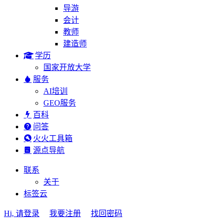
导游
会计
教师
建造师
学历
国家开放大学
服务
AI培训
GEO服务
百科
问答
火火工具箱
源点导航
联系
关于
标签云
Hi, 请登录
我要注册
找回密码