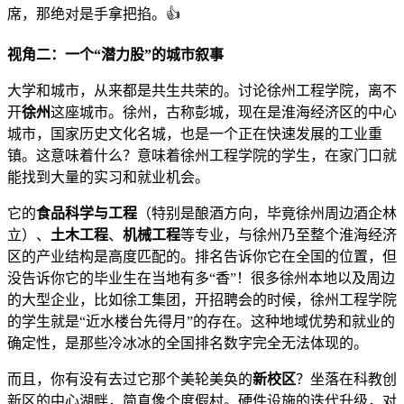
席，那绝对是手拿把掐。👍
视角二：一个“潜力股”的城市叙事
大学和城市，从来都是共生共荣的。讨论徐州工程学院，离不
开
徐州
这座城市。徐州，古称彭城，现在是淮海经济区的中心
城市，国家历史文化名城，也是一个正在快速发展的工业重
镇。这意味着什么？意味着徐州工程学院的学生，在家门口就
能找到大量的实习和就业机会。
它的
食品科学与工程
（特别是酿酒方向，毕竟徐州周边酒企林
立）、
土木工程
、
机械工程
等专业，与徐州乃至整个淮海经济
区的产业结构是高度匹配的。排名告诉你它在全国的位置，但
没告诉你它的毕业生在当地有多“香”！很多徐州本地以及周边
的大型企业，比如徐工集团，开招聘会的时候，徐州工程学院
的学生就是“近水楼台先得月”的存在。这种地域优势和就业的
确定性，是那些冷冰冰的全国排名数字完全无法体现的。
而且，你有没有去过它那个美轮美奂的
新校区
？坐落在科教创
新区的中心湖畔，简直像个度假村。硬件设施的迭代升级，对