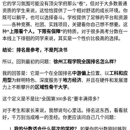
它的学习氛围可能没有顶尖学府那么“卷”，但对于大多数普通
资质的学生来说，这恰恰提供了一个相对舒适的成长环境。你
既可以躺平，也可以选择奋斗。学校提供了足够的平台和资源
——各种竞赛、社团、实践项目，关键看你自己想不想要。这
种
“上限看个人，下限有保障”
的特质，对于很多高考分数在一
本线上下徘徊的同学来说，其实是一个性价比极高的选择。
结论：排名是参考，不是判决书
所以，回到最初的问题：
徐州工程学院全国排名怎么样？
我的回答是：它是一个在全国排名
中游偏上
位置、以
工科和应
用型
为鲜明特色、深度服务于
地方经济
、并且在硬件和发展潜
力上不断攀升的
区域性骨干大学
。
这个定义是不是比“全国第300多名”要丰满得多？
对于考生和家长来说，我想说句心里话。排名这东西，看看就
好，千万别当成唯一的圣经。你更应该问自己几个问题：
我的分数适合什么层次的学校？
如果你的分数刚好够到