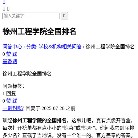




徐州工程学院全国排名
问答中心
›
分类: 学校&机构相关问答
›
徐州工程学院全国排名
0
赞
踩
墨香馆
徐州工程学院全国排名
问题标签：
1 回复
0
赞
踩
ー劍封喉ζ
回复于 2025-07-26 之前
聊起
徐州工程学院的全国排名
，这事儿吧，真有点像开盲盒，
每次打开榜单都有点小小的“惊喜”或“惊吓”。你问我它到底排
多少名？直截了当地说，没有一个唯一的、官方盖章的答案。