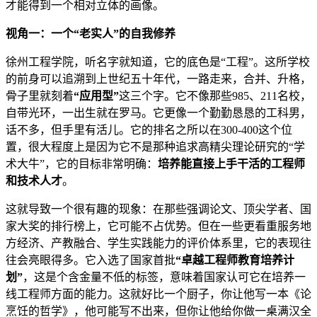
才能得到一个相对立体的画像。
视角一：一个“老实人”的自我修养
徐州工程学院，听名字就知道，它的底色是“工程”。这所学校
的前身可以追溯到上世纪五十年代，一路走来，合并、升格，
骨子里就刻着
“应用型”
这三个字。它不像那些985、211名校，
自带光环，一出生就在罗马。它更像一个勤勤恳恳的工科男，
话不多，但手里有活儿。它的排名之所以在300-400这个位
置，很大程度上是因为它不是那种追求高精尖理论研究的“学
术大牛”，它的目标非常明确：
培养能直接上手干活的工程师
和技术人才
。
这就导致一个很有趣的现象：在那些强调论文、顶尖学者、国
家大奖的排行榜上，它可能不占优势。但在一些更看重服务地
方经济、产教融合、学生实践能力的评价体系里，它的表现往
往会亮眼得多。它入选了国家首批
“卓越工程师教育培养计
划”
，这是个含金量不低的标签，意味着国家认可它在培养一
线工程师方面的能力。这就好比一个厨子，你让他写一本《论
烹饪的哲学》，他可能写不出来，但你让他给你做一桌满汉全