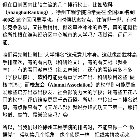
但在目前国内比较主流的几个排行榜上，比如
软科
（ShanghaiRanking）
，徐州工程学院通常是在
全国300名到
400名
这个区间里浮动。有时候状态好点，往前挪一挪，有时
候竞争激烈，又往后稍稍。但这串冷冰冰的数字，真的能概括
这所扎根在淮海经济区中心城市的大学吗？我觉得，远远不
能。
咱们得先掰扯掰扯“大学排名”这玩意儿本身。这就像给武林高
手排座次，有的看内功（科研论文），有的看实战（就业
率），有的看门派声望（社会声誉），还有的看徒弟多不多
（学校规模）。
软科
可能更看重学术产出、科研项目这些“硬
核”指标；而
校友会（Alumni Association）
的榜单则可能更偏
爱那些培养出杰出校友、社会影响力大的学校；还有些五花八
门的榜单，评价维度更是千奇百怪。所以，单拎出一个排名说
事，有点像只看了《天龙八部》就说乔峰武功天下第一，那扫
地僧、虚竹、段誉答应吗？😂
所以，当我们讨论
徐州工程学院
的排名时，不能只做一个“数
据党”，得切换几个视角，像个侦探一样，把线索拼凑起来，