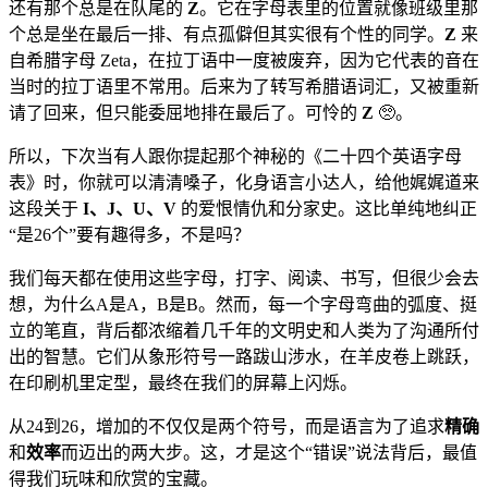
还有那个总是在队尾的
Z
。它在字母表里的位置就像班级里那
个总是坐在最后一排、有点孤僻但其实很有个性的同学。
Z
来
自希腊字母 Zeta，在拉丁语中一度被废弃，因为它代表的音在
当时的拉丁语里不常用。后来为了转写希腊语词汇，又被重新
请了回来，但只能委屈地排在最后了。可怜的
Z
🥺。
所以，下次当有人跟你提起那个神秘的《二十四个英语字母
表》时，你就可以清清嗓子，化身语言小达人，给他娓娓道来
这段关于
I、J、U、V
的爱恨情仇和分家史。这比单纯地纠正
“是26个”要有趣得多，不是吗？
我们每天都在使用这些字母，打字、阅读、书写，但很少会去
想，为什么A是A，B是B。然而，每一个字母弯曲的弧度、挺
立的笔直，背后都浓缩着几千年的文明史和人类为了沟通所付
出的智慧。它们从象形符号一路跋山涉水，在羊皮卷上跳跃，
在印刷机里定型，最终在我们的屏幕上闪烁。
从24到26，增加的不仅仅是两个符号，而是语言为了追求
精确
和
效率
而迈出的两大步。这，才是这个“错误”说法背后，最值
得我们玩味和欣赏的宝藏。