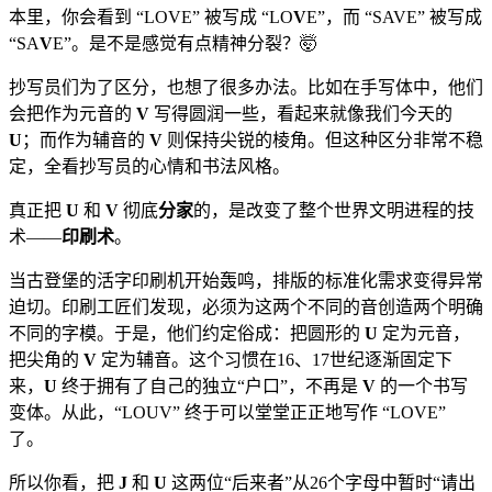
本里，你会看到 “LOVE” 被写成 “LO
V
E”，而 “SAVE” 被写成
“SA
V
E”。是不是感觉有点精神分裂？🤯
抄写员们为了区分，也想了很多办法。比如在手写体中，他们
会把作为元音的
V
写得圆润一些，看起来就像我们今天的
U
；而作为辅音的
V
则保持尖锐的棱角。但这种区分非常不稳
定，全看抄写员的心情和书法风格。
真正把
U
和
V
彻底
分家
的，是改变了整个世界文明进程的技
术——
印刷术
。
当古登堡的活字印刷机开始轰鸣，排版的标准化需求变得异常
迫切。印刷工匠们发现，必须为这两个不同的音创造两个明确
不同的字模。于是，他们约定俗成：把圆形的
U
定为元音，
把尖角的
V
定为辅音。这个习惯在16、17世纪逐渐固定下
来，
U
终于拥有了自己的独立“户口”，不再是
V
的一个书写
变体。从此，“LOUV” 终于可以堂堂正正地写作 “LOVE”
了。
所以你看，把
J
和
U
这两位“后来者”从26个字母中暂时“请出