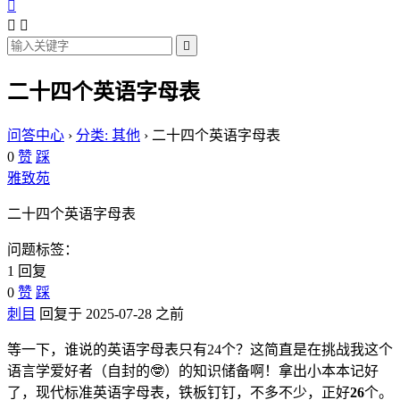




二十四个英语字母表
问答中心
›
分类: 其他
›
二十四个英语字母表
0
赞
踩
雅致苑
二十四个英语字母表
问题标签：
1 回复
0
赞
踩
刺目
回复于 2025-07-28 之前
等一下，谁说的英语字母表只有24个？这简直是在挑战我这个
语言学爱好者（自封的🤓）的知识储备啊！拿出小本本记好
了，现代标准英语字母表，铁板钉钉，不多不少，正好
26
个。