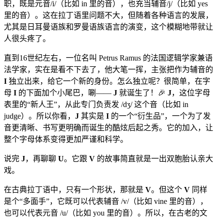
职，既是元音/i/（比如 in 里的音），也充当辅音/j/（比如 yes
里的音）。这在拉丁语里问题不大，但随着各种语言的发展，
尤其是日耳曼语族和罗曼语族语言的演变，这个模糊地带就让
人很头疼了。
直到16世纪左右，一位名叫 Petrus Ramus 的法国逻辑学家兼语
法学家，实在是看不下去了，他大笔一挥，主张把作为辅音的
I
独立出来，给它一个新的身份。怎么独立呢？很简单，在字
母
I
的下面加个小尾巴，唰——
J
就诞生了！🎉
J
，这位字母
表里的“新人王”，从此专门负责发 /dʒ/ 这个音（比如 in
judge）。所以你看，
J
其实是
I
的一个“衍生品”，一个为了发
音更清晰、书写更明确而诞生的酷炫后起之秀。它的加入，让
整个字母体系变得更加严谨和科学。
说完
J
，再聊聊
U
。它跟
V
的故事简直就是一出双胞胎认亲大
戏。
在古典拉丁语中，只有一个形状，那就是
V
。但这个
V
同样
是个“多面手”，它既可以代表辅音 /v/（比如 vine 里的音），
也可以代表元音 /u/（比如 you 里的音）。所以，在古老的文