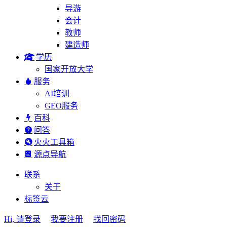
导游
会计
教师
建造师
学历
国家开放大学
服务
AI培训
GEO服务
百科
问答
火火工具箱
源点导航
联系
关于
标签云
Hi, 请登录
我要注册
找回密码