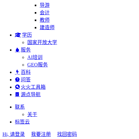
导游
会计
教师
建造师
学历
国家开放大学
服务
AI培训
GEO服务
百科
问答
火火工具箱
源点导航
联系
关于
标签云
Hi, 请登录
我要注册
找回密码